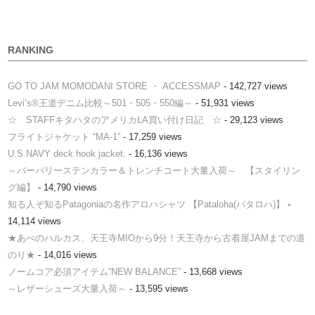
RANKING
GO TO JAM MOMODANI STORE ・ ACCESSMAP
- 142,727 views
Levi’s®王道デニム比較～501・505・550編～
- 51,931 views
☆ STAFFキタハタのアメリカLA買い付け日記 ☆
- 29,123 views
フライトジャケット “MA-1”
- 17,259 views
U.S.NAVY deck hook jacket.
- 16,136 views
～バーバリーステンカラー＆トレンチコート大量入荷～ 【スタイリン
グ編】
- 14,790 views
知る人ぞ知るPatagoniaの名作アロハシャツ 【Pataloha(パタロハ)】
-
14,114 views
★あべのハルカス、天王寺MIOから9分！天王寺から古着屋JAMまでの道
のり★
- 14,016 views
ノームコア必須アイテム”NEW BALANCE”
- 13,668 views
～レザーシューズ大量入荷～
- 13,595 views