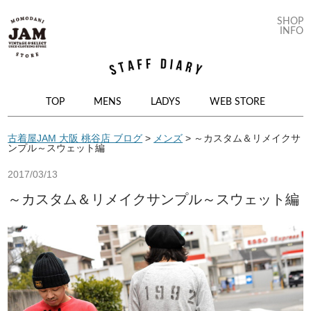
SHOP
INFO
コンテンツへ移動
TOP
MENS
LADYS
WEB STORE
古着屋JAM 大阪 桃谷店 ブログ
>
メンズ
>
～カスタム＆リメイクサ
ンプル～スウェット編
2017/03/13
～カスタム＆リメイクサンプル～スウェット編