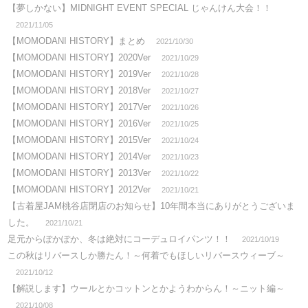
【夢しかない】MIDNIGHT EVENT SPECIAL じゃんけん大会！！
2021/11/05
【MOMODANI HISTORY】まとめ
2021/10/30
【MOMODANI HISTORY】2020Ver
2021/10/29
【MOMODANI HISTORY】2019Ver
2021/10/28
【MOMODANI HISTORY】2018Ver
2021/10/27
【MOMODANI HISTORY】2017Ver
2021/10/26
【MOMODANI HISTORY】2016Ver
2021/10/25
【MOMODANI HISTORY】2015Ver
2021/10/24
【MOMODANI HISTORY】2014Ver
2021/10/23
【MOMODANI HISTORY】2013Ver
2021/10/22
【MOMODANI HISTORY】2012Ver
2021/10/21
【古着屋JAM桃谷店閉店のお知らせ】10年間本当にありがとうございま
した。
2021/10/21
足元からぽかぽか、冬は絶対にコーデュロイパンツ！！
2021/10/19
この秋はリバースしか勝たん！～何着でもほしいリバースウィーブ～
2021/10/12
【解説します】ウールとかコットンとかようわからん！～ニット編～
2021/10/08