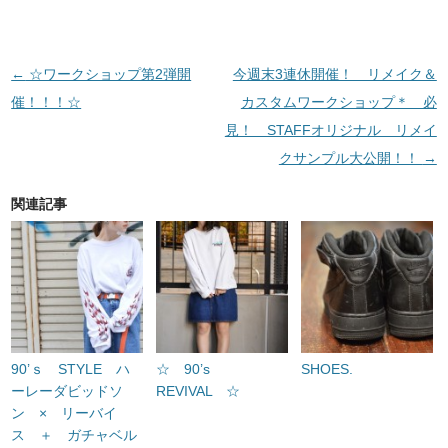
投稿ナビゲーション
←
☆ワークショップ第2弾開
今週末3連休開催！ リメイク＆
催！！！☆
カスタムワークショップ＊ 必
見！ STAFFオリジナル リメイ
クサンプル大公開！！
→
関連記事
90’ｓ STYLE ハ
☆ 90’s
SHOES.
ーレーダビッドソ
REVIVAL ☆
ン × リーバイ
ス ＋ ガチャベル