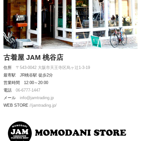
古着屋 JAM 桃谷店
住所
〒543-0042 大阪市天王寺区烏ヶ辻1-3-19
最寄駅 JR桃谷駅 徒歩2分
営業時間 12:00～20:00
電話
06-6777-1447
メール
info@jamtrading.jp
WEB STORE
//jamtrading.jp/