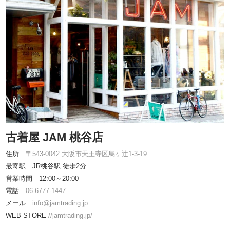
古着屋 JAM 桃谷店
住所
〒543-0042 大阪市天王寺区烏ヶ辻1-3-19
最寄駅 JR桃谷駅 徒歩2分
営業時間 12:00～20:00
電話
06-6777-1447
メール
info@jamtrading.jp
WEB STORE
//jamtrading.jp/