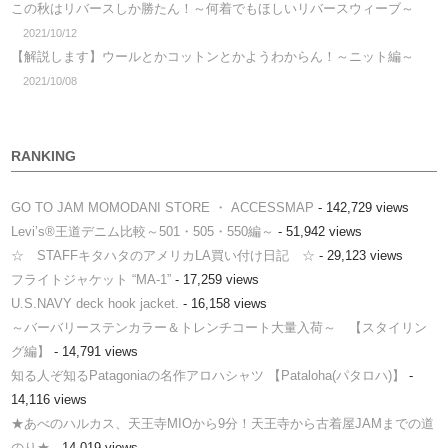
この秋はリバースしか勝たん！～何着でもほしいリバースウィーブ～
2021/10/12
【解説します】ウールとかコットンとかようわからん！～ニット編～
2021/10/08
RANKING
GO TO JAM MOMODANI STORE ・ ACCESSMAP
- 142,729 views
Levi’s®王道デニム比較～501・505・550編～
- 51,942 views
☆ STAFFキタハタのアメリカLA買い付け日記 ☆
- 29,123 views
フライトジャケット “MA-1”
- 17,259 views
U.S.NAVY deck hook jacket.
- 16,158 views
～バーバリーステンカラー＆トレンチコート大量入荷～ 【スタイリン
グ編】
- 14,791 views
知る人ぞ知るPatagoniaの名作アロハシャツ 【Pataloha(パタロハ)】
-
14,116 views
★あべのハルカス、天王寺MIOから9分！天王寺から古着屋JAMまでの道
のり★
- 14,019 views