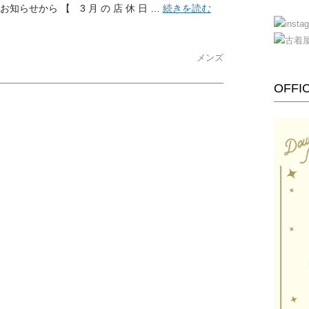
らせから 【 3 月 の 店 休 日 …
続きを読む
メンズ
OFFIC