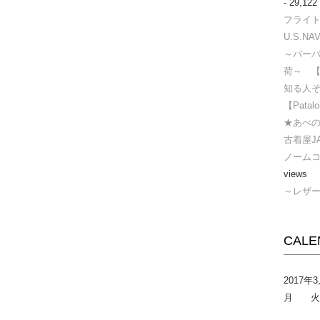
- 29,122
フライトジ
U.S.NAV
～バー
荷～ 
知る人ぞ
【Pata
★あべの
古着屋J
ノームコ
views
～レザ
CALE
2017年
月
火