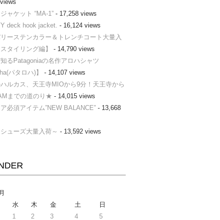
 views
ャケット “MA-1”
- 17,258 views
Y deck hook jacket.
- 16,124 views
バリーステンカラー＆トレンチコート大量入
【スタイリング編】
- 14,790 views
知るPatagoniaの名作アロハシャツ
loha(パタロハ)】
- 14,107 views
ハルカス、天王寺MIOから9分！天王寺から
AMまでの道のり★
- 14,015 views
ア必須アイテム”NEW BALANCE”
- 13,668
ーシューズ大量入荷～
- 13,592 views
NDER
3月
水
木
金
土
日
1
2
3
4
5