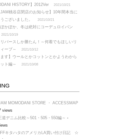
ANI HISTORY】2012Ver
2021/10/21
JAM桃谷店閉店のお知らせ】10年間本当に
とうございました。
2021/10/21
らぽかぽか、冬は絶対にコーデュロイパン
2021/10/19
はリバースしか勝たん！～何着でもほしいリ
ウィーブ～
2021/10/12
します】ウールとかコットンとかようわから
ニット編～
2021/10/08
ING
JAM MOMODANI STORE ・ ACCESSMAP
7 views
s®王道デニム比較～501・505・550編～
-
iews
AFFキタハタのアメリカLA買い付け日記 ☆