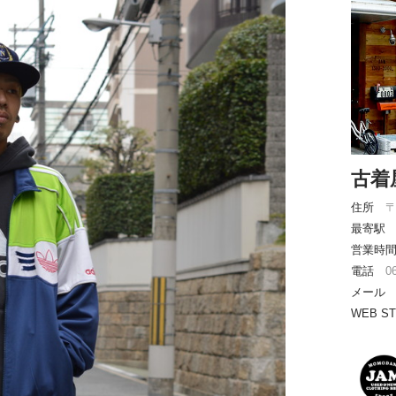
古着
住所
〒
最寄駅 
営業時間 
電話
0
メー
WEB S