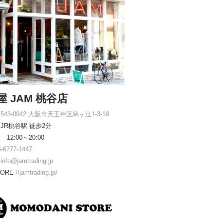
屋 JAM 桃谷店
543-0042 大阪市天王寺区烏ヶ辻1-3-19
JR桃谷駅 徒歩2分
12:00～20:00
6-6777-1447
ル
info@jamtrading.jp
TORE
//jamtrading.jp/