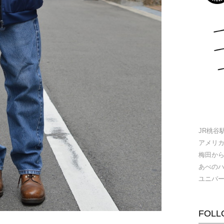
JR桃谷
アメリ
梅田か
あべの
ユニバ
FOLL