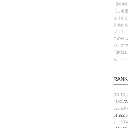
【MOMOD
【古着屋
ありが
足元か
ツ！！
この秋
バース
【解説
ん！～
RANK
GO TO 
- 142,72
Levi’
51,922 v
☆ ST