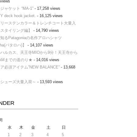
 views
ャケット “MA-1”
- 17,258 views
Y deck hook jacket.
- 16,125 views
バリーステンカラー＆トレンチコート大量入
【スタイリング編】
- 14,790 views
知るPatagoniaの名作アロハシャツ
loha(パタロハ)】
- 14,107 views
ハルカス、天王寺MIOから9分！天王寺から
AMまでの道のり★
- 14,016 views
ア必須アイテム”NEW BALANCE”
- 13,668
ーシューズ大量入荷～
- 13,593 views
NDER
3月
水
木
金
土
日
1
2
3
4
5