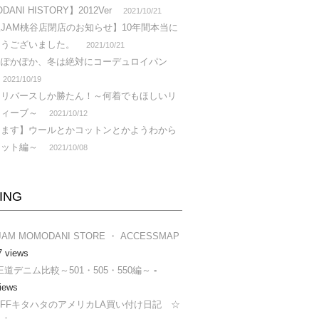
ANI HISTORY】2012Ver
2021/10/21
JAM桃谷店閉店のお知らせ】10年間本当に
とうございました。
2021/10/21
らぽかぽか、冬は絶対にコーデュロイパン
2021/10/19
はリバースしか勝たん！～何着でもほしいリ
ウィーブ～
2021/10/12
します】ウールとかコットンとかようわから
ニット編～
2021/10/08
ING
JAM MOMODANI STORE ・ ACCESSMAP
7 views
s®王道デニム比較～501・505・550編～
-
iews
AFFキタハタのアメリカLA買い付け日記 ☆