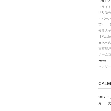
- 29,122
フライトジ
U.S.NAV
～バー
荷～ 
知る人ぞ
【Pata
★あべの
古着屋J
ノームコ
views
～レザ
CALE
2017年
月
火