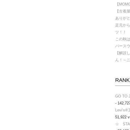
【MOMOD
【古着屋
ありが
足元か
ツ！！
この秋
バース
【解説
ん！～
RANK
GO TO 
- 142,72
Levi’
51,922 v
☆ ST