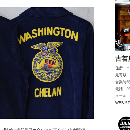
古着
住所
〒
最寄駅 
営業時間 
電話
0
メー
WEB S
いよ明日は桃谷店ワークショップイベントが開催 …