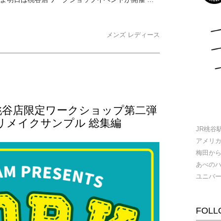
メンズ
レディース
0日桃谷店限定ワークショップ第二弾
リメイクサンプル 総集編
JR桃谷
アメリ
梅田か
あべの
ユニバ
FOLL