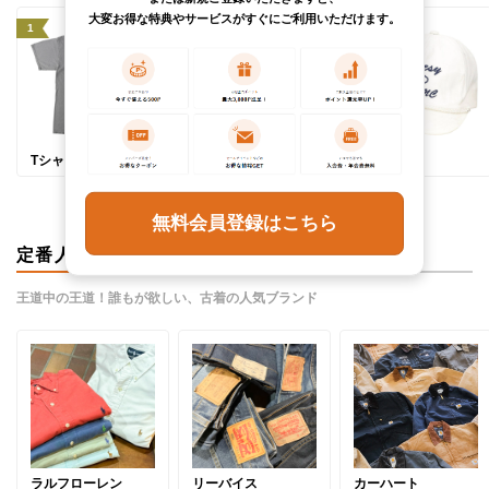
大変お得な特典やサービスがすぐにご利用いただけます。
1
2
3
Tシャツ
半袖シャツ
帽子
無料会員登録はこちら
定番人気ブランド
王道中の王道！誰もが欲しい、古着の人気ブランド
ラルフローレン
リーバイス
カーハート