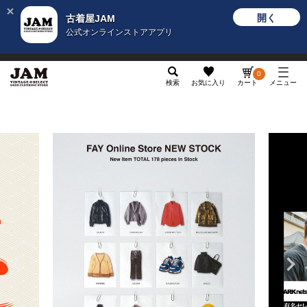
開く
古着屋JAM
公式オンラインストアアプリ
メンズ
レディース
カテゴリ
ヴィンテージ
グッ
0
検索
お気に入り
カート
メニュー