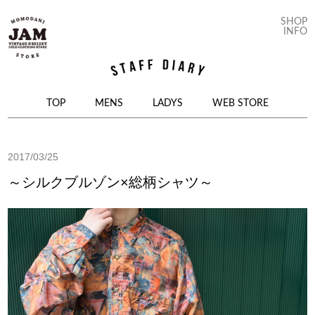
SHOP
INFO
コンテンツへ移動
TOP
MENS
LADYS
WEB STORE
2017/03/25
～シルクブルゾン×総柄シャツ～