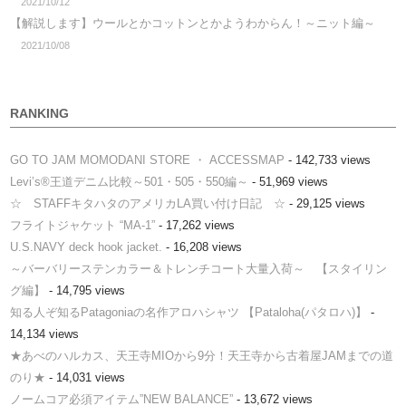
2021/10/12
【解説します】ウールとかコットンとかようわからん！～ニット編～
2021/10/08
RANKING
GO TO JAM MOMODANI STORE ・ ACCESSMAP
- 142,733 views
Levi’s®王道デニム比較～501・505・550編～
- 51,969 views
☆ STAFFキタハタのアメリカLA買い付け日記 ☆
- 29,125 views
フライトジャケット “MA-1”
- 17,262 views
U.S.NAVY deck hook jacket.
- 16,208 views
～バーバリーステンカラー＆トレンチコート大量入荷～ 【スタイリン
グ編】
- 14,795 views
知る人ぞ知るPatagoniaの名作アロハシャツ 【Pataloha(パタロハ)】
-
14,134 views
★あべのハルカス、天王寺MIOから9分！天王寺から古着屋JAMまでの道
のり★
- 14,031 views
ノームコア必須アイテム”NEW BALANCE”
- 13,672 views