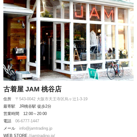
古着屋 JAM 桃谷店
住所
〒543-0042 大阪市天王寺区烏ヶ辻1-3-19
最寄駅 JR桃谷駅 徒歩2分
営業時間 12:00～20:00
電話
06-6777-1447
メール
info@jamtrading.jp
WEB STORE
//jamtrading.jp/