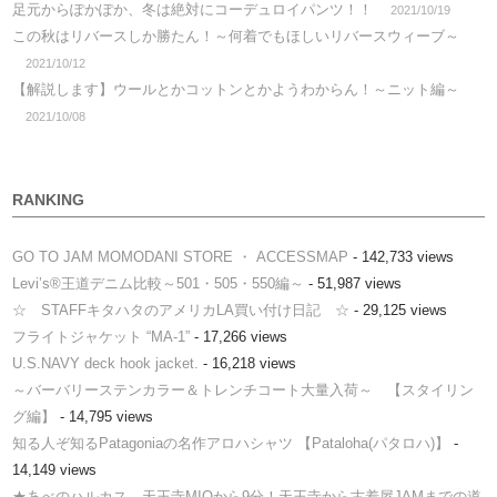
足元からぽかぽか、冬は絶対にコーデュロイパンツ！！
2021/10/19
この秋はリバースしか勝たん！～何着でもほしいリバースウィーブ～
2021/10/12
【解説します】ウールとかコットンとかようわからん！～ニット編～
2021/10/08
RANKING
GO TO JAM MOMODANI STORE ・ ACCESSMAP
- 142,733 views
Levi’s®王道デニム比較～501・505・550編～
- 51,987 views
☆ STAFFキタハタのアメリカLA買い付け日記 ☆
- 29,125 views
フライトジャケット “MA-1”
- 17,266 views
U.S.NAVY deck hook jacket.
- 16,218 views
～バーバリーステンカラー＆トレンチコート大量入荷～ 【スタイリン
グ編】
- 14,795 views
知る人ぞ知るPatagoniaの名作アロハシャツ 【Pataloha(パタロハ)】
-
14,149 views
★あべのハルカス、天王寺MIOから9分！天王寺から古着屋JAMまでの道