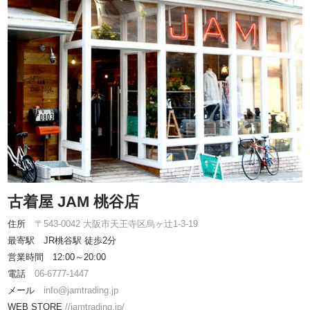
古着屋 JAM 桃谷店
住所
〒543-0042 大阪市天王寺区烏ヶ辻1-3-19
最寄駅 JR桃谷駅 徒歩2分
営業時間 12:00～20:00
電話
06-6777-1447
メール
info@jamtrading.jp
WEB STORE
//jamtrading.jp/