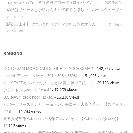
足元からぽかぽか、冬は絶対にコーデュロイパンツ！！
2021/10/19
この秋はリバースしか勝たん！～何着でもほしいリバースウィーブ～
2021/10/12
【解説します】ウールとかコットンとかようわからん！～ニット編～
2021/10/08
RANKING
GO TO JAM MOMODANI STORE ・ ACCESSMAP
- 142,727 views
Levi’s®王道デニム比較～501・505・550編～
- 51,925 views
☆ STAFFキタハタのアメリカLA買い付け日記 ☆
- 29,123 views
フライトジャケット “MA-1”
- 17,258 views
U.S.NAVY deck hook jacket.
- 16,130 views
～バーバリーステンカラー＆トレンチコート大量入荷～ 【スタイリン
グ編】
- 14,790 views
知る人ぞ知るPatagoniaの名作アロハシャツ 【Pataloha(パタロハ)】
-
14,112 views
★あべのハルカス、天王寺MIOから9分！天王寺から古着屋JAMまでの道