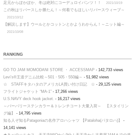
足元からぽかぽか、冬は絶対にコーデュロイパンツ！！
2021/10/19
この秋はリバースしか勝たん！～何着でもほしいリバースウィーブ～
2021/10/12
【解説します】ウールとかコットンとかようわからん！～ニット編～
2021/10/08
RANKING
GO TO JAM MOMODANI STORE ・ ACCESSMAP
- 142,733 views
Levi’s®王道デニム比較～501・505・550編～
- 51,982 views
☆ STAFFキタハタのアメリカLA買い付け日記 ☆
- 29,125 views
フライトジャケット “MA-1”
- 17,266 views
U.S.NAVY deck hook jacket.
- 16,217 views
～バーバリーステンカラー＆トレンチコート大量入荷～ 【スタイリン
グ編】
- 14,795 views
知る人ぞ知るPatagoniaの名作アロハシャツ 【Pataloha(パタロハ)】
-
14,141 views
★あべのハルカス、天王寺MIOから9分！天王寺から古着屋JAMまでの道