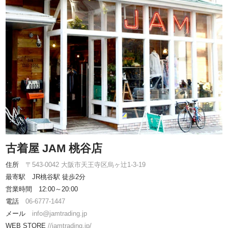
古着屋 JAM 桃谷店
住所
〒543-0042 大阪市天王寺区烏ヶ辻1-3-19
最寄駅 JR桃谷駅 徒歩2分
営業時間 12:00～20:00
電話
06-6777-1447
メール
info@jamtrading.jp
WEB STORE
//jamtrading.jp/