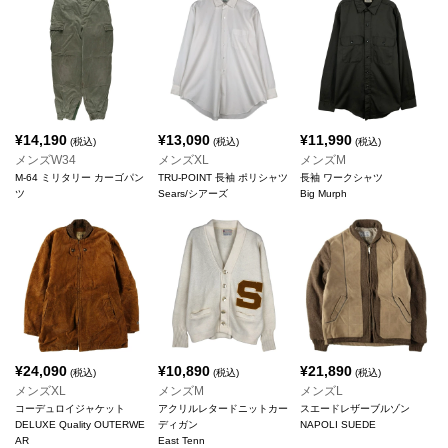
¥
14,190
¥
13,090
¥
11,990
(税込)
(税込)
(税込)
メンズW34
メンズXL
メンズM
M-64 ミリタリー カーゴパン
TRU-POINT 長袖 ポリシャツ
長袖 ワークシャツ
ツ
Sears/シアーズ
Big Murph
¥
24,090
¥
10,890
¥
21,890
(税込)
(税込)
(税込)
メンズXL
メンズM
メンズL
コーデュロイジャケット
アクリルレタードニットカー
スエードレザーブルゾン
DELUXE Quality OUTERWE
ディガン
NAPOLI SUEDE
AR
East Tenn