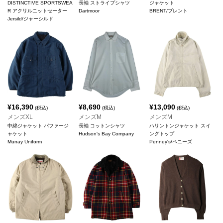
DISTINCTIVE SPORTSWEA
長袖 ストライプシャツ
ジャケット
R アクリルニットセーター
Dartmoor
BRENT/ブレント
Jersild/ジャーシルド
¥
16,390
¥
8,690
¥
13,090
(税込)
(税込)
(税込)
メンズXL
メンズM
メンズM
中綿ジャケット パファージ
長袖 コットンシャツ
ハリントンジャケット スイ
ャケット
Hudson's Bay Company
ングトップ
Murray Uniform
Penney's/ペニーズ