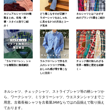
カジュアルシャツの20種
どう着こなすのが正解？
ネルシャツとは？おすす
類まとめ。生地・柄・
ラガーシャツをおしゃれ
めのブランド5選をご紹介
襟・スタイル別でご紹
に見せる3つの方法とコー
介！
デ見本
「ラルフローレン」シャ
ラルフローレンで作る大
チェック柄の知られざる
ツを種類別に徹底解説
人のシャツコーデ特集。
世界～種類と歴史を紐解
おしゃれ感が増す着こな
く～
しに注目！
ネルシャツ、チェックシャツ、ストライプシャツ等の柄シャツか
ら、ワークシャツ、ミリタリーシャツ、ウエスタンシャツまでご
用意。古着長袖シャツを古着屋JAMならではの品揃えで取り揃え
ております。