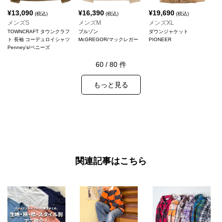
¥
13,090
¥
16,390
¥
19,690
(税込)
(税込)
(税込)
メンズS
メンズM
メンズXL
TOWNCRAFT タウンクラフ
ブルゾン
ダウンジャケット
ト 長袖 コーデュロイシャツ
McGREGOR/マックレガー
PIONEER
Penney's/ペニーズ
60
/
80
件
もっと見る
関連記事はこちら