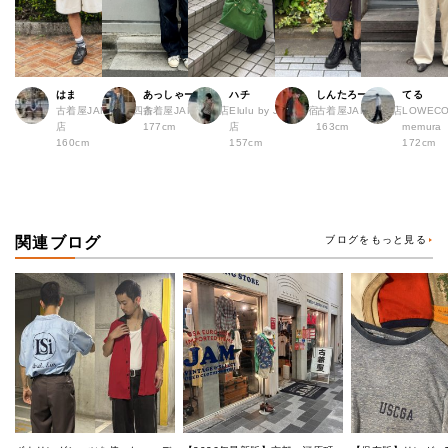
はま
あっしゃー
ハチ
しんたろー
てる
古着屋JAM 京都四条
古着屋JAM 原宿店
Elulu by JAM 原宿
古着屋JAM 仙台店
LOWECO 
店
177cm
店
163cm
memura
160cm
157cm
172cm
関連ブログ
ブログをもっと見る