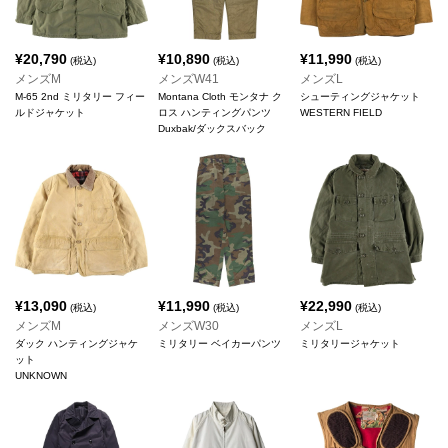
¥
20,790
¥
10,890
¥
11,990
(税込)
(税込)
(税込)
メンズM
メンズW41
メンズL
M-65 2nd ミリタリー フィー
Montana Cloth モンタナ ク
シューティングジャケット
ルドジャケット
ロス ハンティングパンツ
WESTERN FIELD
Duxbak/ダックスバック
¥
13,090
¥
11,990
¥
22,990
(税込)
(税込)
(税込)
メンズM
メンズW30
メンズL
ダック ハンティングジャケ
ミリタリー ベイカーパンツ
ミリタリージャケット
ット
UNKNOWN