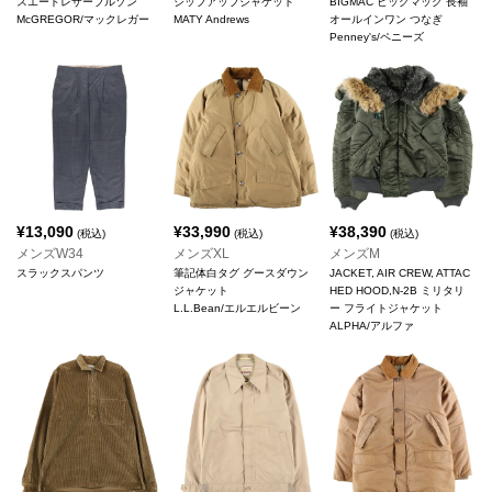
スエードレザーブルゾン
ジップアップジャケット
BIGMAC ビッグマック 長袖
McGREGOR/マックレガー
MATY Andrews
オールインワン つなぎ
Penney's/ペニーズ
¥
13,090
¥
33,990
¥
38,390
(税込)
(税込)
(税込)
メンズW34
メンズXL
メンズM
スラックスパンツ
筆記体白タグ グースダウン
JACKET, AIR CREW, ATTAC
ジャケット
HED HOOD,N-2B ミリタリ
L.L.Bean/エルエルビーン
ー フライトジャケット
ALPHA/アルファ