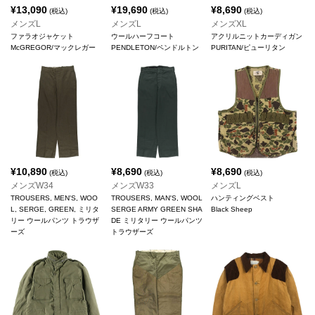
¥
13,090
¥
19,690
¥
8,690
(税込)
(税込)
(税込)
メンズL
メンズL
メンズXL
ファラオジャケット
ウールハーフコート
アクリルニットカーディガン
McGREGOR/マックレガー
PENDLETON/ペンドルトン
PURITAN/ピューリタン
¥
10,890
¥
8,690
¥
8,690
(税込)
(税込)
(税込)
メンズW34
メンズW33
メンズL
TROUSERS, MEN'S, WOO
TROUSERS, MAN'S, WOOL
ハンティングベスト
L, SERGE, GREEN, ミリタ
SERGE ARMY GREEN SHA
Black Sheep
リー ウールパンツ トラウザ
DE ミリタリー ウールパンツ
ーズ
トラウザーズ