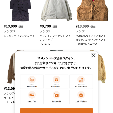
¥
13,090
¥
9,790
¥
13,090
(税込)
(税込)
(税込)
メンズS
メンズL
メンズL
ミリタリー トレンチコート
ハリントンジャケット スイ
FOREMOST フォアモスト
ングトップ
ダックハンティングベスト
PETERS
Penney's/ペニーズ
JAMメンバーズ会員ログイン、
または新規ご登録いただきますと、
大変お得な特典やサービスがすぐにご利用いただけます。
¥
13,090
¥
9,790
¥
11,990
(税込)
(税込)
(税込)
メンズM
メンズW31
メンズL
ウールニットカーディガン
Trousers Man's, Service Dre
ファラオジャケット
BULKY KNIT
ss ミリタリー ドレスパンツ
ZERO KING
スラックスパンツ