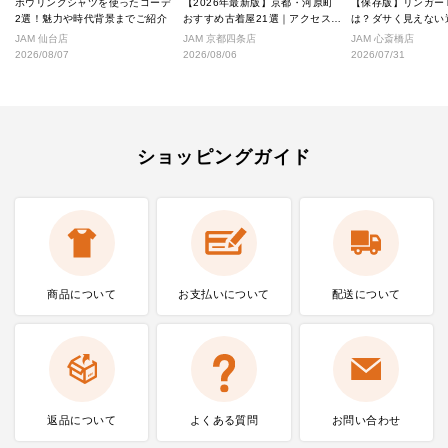
ボウリングシャツを使ったコーデ
【2026年最新版】京都・河原町
【保存版】リンガー
2選！魅力や時代背景までご紹介
おすすめ古着屋21選｜アクセス良
は？ダサく見えない
好な絶対行くべきショップ厳選！
なし完全ガイド
JAM 仙台店
JAM 京都四条店
JAM 心斎橋店
2026/08/07
2026/08/06
2026/07/31
ショッピングガイド
商品について
お支払いに
ついて
配送について
返品について
よくある質問
お問い合わせ