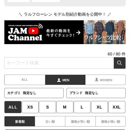
＼ ラルフローレン モデル別紹介動画を公開中！ ／
60
/
80
件
ALL
MEN
WOMEN
カテゴリ
指定なし
ブランド
指定なし
ALL
XS
S
M
L
XL
XXL
新着順
古い順
価格が安い順
価格が高い順