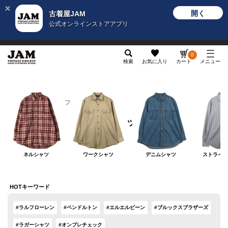
開く
古着屋JAM
公式オンラインストアアプリ
メンズ
レディース
カテゴリ
ヴィンテージ
グッ
0
検索
お気に入り
カート
メニュー
メンズ
トップス
長袖シャツ
長袖シャツ
ネルシャツ
ワークシャツ
デニムシャツ
ストライプ
HOTキーワード
#ラルフローレン
#ペンドルトン
#エルエルビーン
#ブルックスブラザーズ
#ラガーシャツ
#オンブレチェック