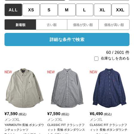
ALL
XS
S
M
L
XL
XXL
新着順
古い順
価格が安い順
価格が高い順
詳細な条件で検索
60
/
2601
件
在庫なしを含める
¥
7,590
¥
7,590
¥
6,490
(税込)
(税込)
(税込)
メンズXL
メンズXL
メンズL
YARMOUTH 長袖 ボタンダウ
CLASSIC FIT クラシックフ
CLASSIC FIT クラシックフ
ンチェックシャツ
ィット 長袖 ボタンダウンス
ィット 長袖 ボタンダウンチ