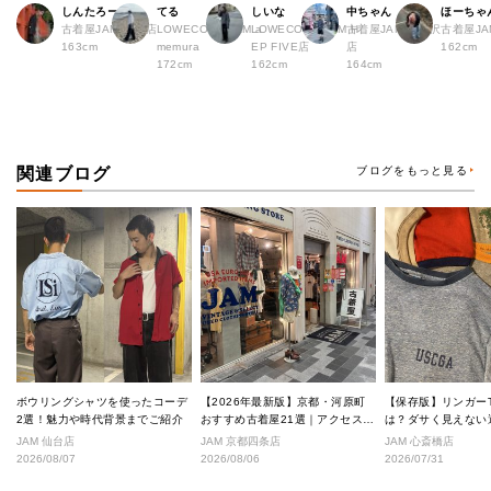
しんたろー
てる
しいな
中ちゃん
ほーちゃ
古着屋JAM 仙台店
LOWECO by JAM a
LOWECO by JAM H
古着屋JAM 下北沢
古着屋J
163cm
memura
EP FIVE店
店
162cm
172cm
162cm
164cm
関連ブログ
ブログをもっと見る
ボウリングシャツを使ったコーデ
【2026年最新版】京都・河原町
【保存版】リンガー
2選！魅力や時代背景までご紹介
おすすめ古着屋21選｜アクセス良
は？ダサく見えない
好な絶対行くべきショップ厳選！
なし完全ガイド
JAM 仙台店
JAM 京都四条店
JAM 心斎橋店
2026/08/07
2026/08/06
2026/07/31