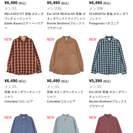
¥
6,490
¥
6,490
¥
6,490
(税込)
(税込)
(税込)
メンズL
メンズXL
メンズM
RELAXED FIT 長袖 ボタンダ
Est.1818 REGULAR 長袖 ボ
52198SP24 長袖 ボタンダウ
ウンチェックシャツ
タンダウンストライプシャツ
ンシャツ
Eddie Bauer/エディーバウア
Brooks Brothers/ブルックス
Patagonia/パタゴニア
ー
ブラザーズ
¥
6,490
¥
6,490
¥
5,390
(税込)
(税込)
(税込)
メンズL
メンズL
メンズL
長袖 ボタンダウンチェック
長袖 ボタンダウンチェック
Est.1818 長袖 ボタンダウン
シャツ
シャツ
チェックシャツ
Columbia/コロンビア
Columbia/コロンビア
Brooks Brothers/ブルックス
ブラザーズ