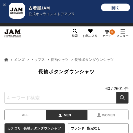
開く
古着屋JAM
公式オンラインストアアプリ
メンズ
レディース
カテゴリ
ヴィンテージ
グッ
0
検索
お気に入り
カート
メニュー
メンズ
トップス
長袖シャツ
長袖ボタンダウンシャツ
長袖ボタンダウンシャツ
60
/
2601
件
ALL
MEN
WOMEN
カテゴリ
長袖ボタンダウンシャツ
ブランド
指定なし