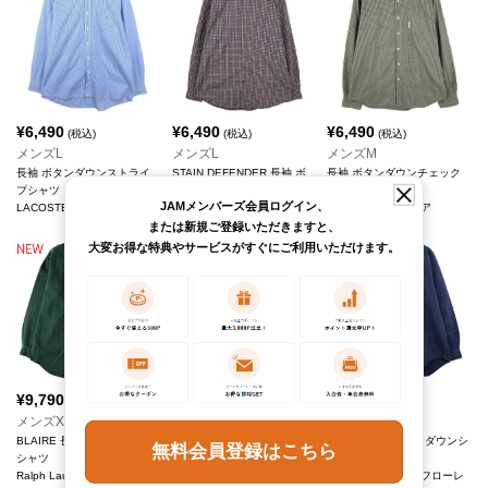
¥
6,490
¥
6,490
¥
6,490
(税込)
(税込)
(税込)
メンズL
メンズL
メンズM
長袖 ボタンダウンストライ
STAIN DEFENDER 長袖 ボ
長袖 ボタンダウンチェック
プシャツ
タンダウンチェックシャツ
シャツ
JAMメンバーズ会員ログイン、
LACOSTE/ラコステ
DOCKERS/ドッカーズ
Columbia/コロンビア
または新規ご登録いただきますと、
大変お得な特典やサービスがすぐにご利用いただけます。
¥
9,790
¥
9,790
¥
9,790
(税込)
(税込)
(税込)
メンズXL
メンズL
メンズXL
BLAIRE 長袖 ボタンダウン
BLAKE 長袖 ボタンダウンシ
BLAKE 長袖 ボタンダウンシ
無料会員登録はこちら
シャツ
ャツ
ャツ
Ralph Lauren/ラルフローレ
Ralph Lauren/ラルフローレ
Ralph Lauren/ラルフローレ