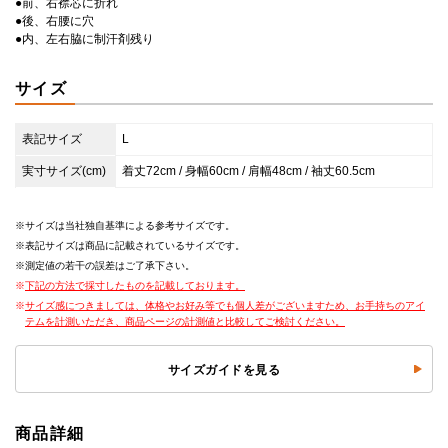
●前、右襟芯に折れ
●後、右腰に穴
●内、左右脇に制汗剤残り
サイズ
表記サイズ
L
実寸サイズ(cm)
着丈72cm / 身幅60cm / 肩幅48cm / 袖丈60.5cm
サイズは当社独自基準による参考サイズです。
表記サイズは商品に記載されているサイズです。
測定値の若干の誤差はご了承下さい。
下記の方法で採寸したものを記載しております。
サイズ感につきましては、体格やお好み等でも個人差がございますため、お手持ちのアイ
テムを計測いただき、商品ページの計測値と比較してご検討ください。
サイズガイドを見る
商品詳細