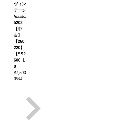
ヴィン
テージ
/eaa61
5202
【中
古】
【260
220】
【SS2
606_1
0
¥
7,590
(税込)