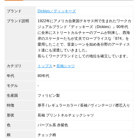
ブランド
Dickies／ディッキーズ
ブランド説明
1922年にアメリカ合衆国テキサス州で生まれたワークカ
ジュアルブランド『ディッキーズ（Dickies）』90年代
に全米にストリートカルチャーのブームが到来し、西海
岸のスケーターたちが丈夫でロープライスな「874」を
愛用したことで、音楽シーンを始め各分野のアーティス
ト達にも浸透していきました。
長らくワークブランドとしての地位を確立しています。
カテゴリ
トップス
>
長袖シャツ
年代
80年代
モデル
-
生産国
フィリピン製
特徴
厚手 / レギュラーカラー / 長袖 / ヴィンテージ / 襟芯入り
形状
長袖 プリントネルチェックシャツ
色
パープル系 赤紫色
柄
チェック柄