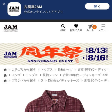
開く
古着屋JAM
公式オンラインストアアプリ
メンズ
レディース
カテゴリ
ヴィンテージ
グッ
0
検索
お気に入り
カート
メニュー
カテゴリから探す
トップス
長袖シャツ
古着 80年代～ ディッキー
メンズ
トップス
長袖シャツ
古着 80年代～ ディッキーズ Dicki
ブランドから探す
D
Dickies／ディッキーズ
古着 80年代～ ディッ