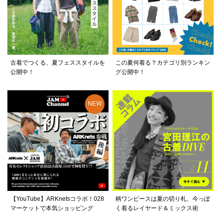
古着でつくる、夏フェススタイルを
この夏何着る？カテゴリ別ランキン
公開中！
グ公開中！
【YouTube】ARKnetsコラボ！028
柄ワンピースは夏の切り札、今っぽ
マーケットで本気ショッピング
く着るレイヤード＆ミックス術