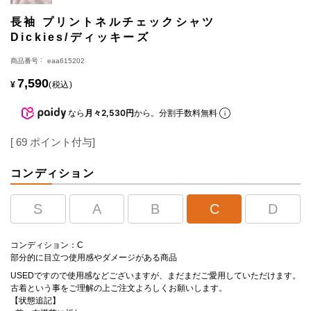
長袖 プリントネルチェックシャツ
Dickies/ディッキーズ
商品番号
eaa615202
7,590
¥
税込
なら
月々2,530円
から。分割手数料無料
[
69
ポイント付与]
コンディション
S
A
B
C
D
コンディション：C
部分的に目立つ使用感やダメージがある商品
USEDですので使用感などございますが、まだまだご愛用していただけます。
古着という事をご理解の上ご注文よろしくお願いします。
【状態追記】