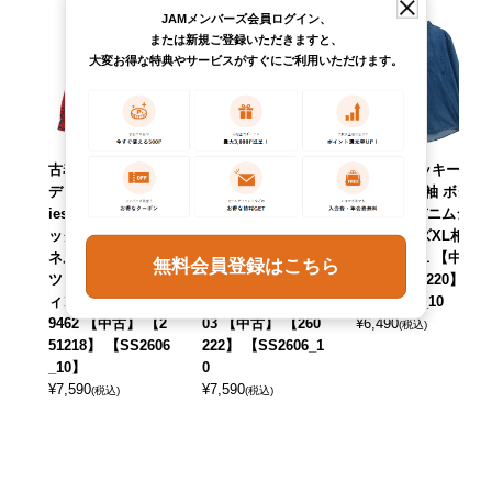
JAMメンバーズ会員ログイン、
または新規ご登録いただきますと、
大変お得な特典やサービスがすぐにご利用いただけます。
古着 80～90年代
古着 80～90年代
古着 ディッキーズ
ディッキーズ Dick
ディッキーズ Dick
Dickies 長袖 ボタ
ies タータンチェ
ies 長袖 プリント
ンダウンデニムシ
ック 長袖 プリント
ネルチェックシャ
ャツ メンズXL相当
ネルチェックシャ
ツ ボックスシャツ
/eaa615221 【中
無料会員登録はこちら
ツ メンズL相当 ヴ
メンズXL相当 ヴィ
古】 【260220】
ィンテージ /eaa59
ンテージ /eaa6152
【SS2606_10
9462 【中古】 【2
03 【中古】 【260
¥
6,490
(税込)
51218】 【SS2606
222】 【SS2606_1
_10】
0
¥
7,590
¥
7,590
(税込)
(税込)