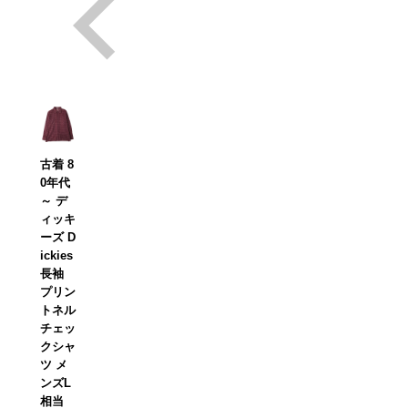
古着 8
0年代
～ デ
ィッキ
ーズ D
ickies
長袖
プリン
トネル
チェッ
クシャ
ツ メ
ンズL
相当