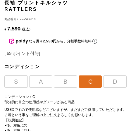
長袖 プリントネルシャツ
RATTLERS
商品番号
eaa597610
7,590
¥
税込
なら
月々2,530円
から。分割手数料無料
[
69
ポイント付与]
コンディション
S
A
B
C
D
コンディション：C
部分的に目立つ使用感やダメージがある商品
USEDですので使用感などございますが、まだまだご愛用していただけます。
古着という事をご理解の上ご注文よろしくお願いします。
【状態追記】
●後、左腕に穴
●後、左腕に汚れ