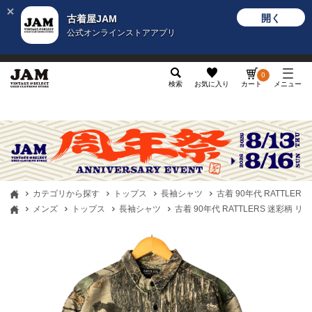
開く
古着屋JAM
公式オンラインストアアプリ
メンズ
レディース
カテゴリ
ヴィンテージ
グッ
0
検索
お気に入り
カート
メニュー
カテゴリから探す
トップス
長袖シャツ
古着 90年代 RATTLE
メンズ
トップス
長袖シャツ
古着 90年代 RATTLERS 迷彩柄 