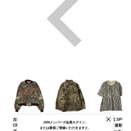
古着 90年代 TRAIL
古着 90～00年代
古着 90年代 SPOR
JAMメンバーズ会員ログイン、
CREST 迷彩柄 リ
カベラス Cabelas
TSAFIELD 迷彩柄
または新規ご登録いただきますと、