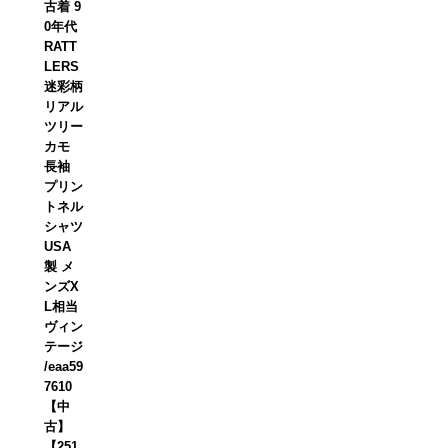
古着 9
0年代
RATT
LERS
迷彩柄
リアル
ツリー
カモ
長袖
プリン
トネル
シャツ
USA
製 メ
ンズX
L相当
ヴィン
テージ
/eaa59
7610
【中
古】
【251