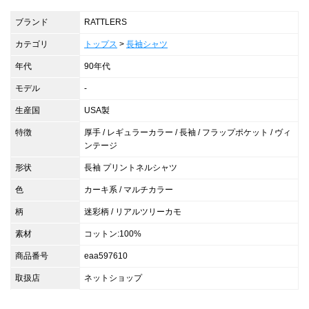
ブランド
RATTLERS
カテゴリ
トップス
>
長袖シャツ
年代
90年代
モデル
-
生産国
USA製
特徴
厚手 / レギュラーカラー / 長袖 / フラップポケット / ヴィ
ンテージ
形状
長袖 プリントネルシャツ
色
カーキ系 / マルチカラー
柄
迷彩柄 / リアルツリーカモ
素材
コットン:100%
商品番号
eaa597610
取扱店
ネットショップ