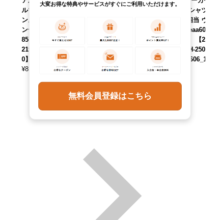
アルツリーカモ ブ
迷彩柄 リアルツリ
リアルツリーカモ
大変お得な特典やサービスがすぐにご利用いただけます。
ルゾン USA製 メ
ーカモ 長袖 ヘビー
プリントTシャツ
ンズXXL相当 ヴィ
ネルシャツ USA製
メンズXL相当 ヴィ
ンテージ /eaa5973
メンズXL相当 ヴィ
ンテージ /eaa6081
85 【中古】 【251
ンテージ /eaa6086
50 【中古】 【260
215】 【SS2606_1
18 【中古】 【260
201】 【NH-250
0】
125】 【NH-250
8】 【SS2606_1
¥
8,690
8】 【SS2606_10
0】
(税込)
¥
7,590
¥
5,390
(税込)
(税込)
無料会員登録はこちら