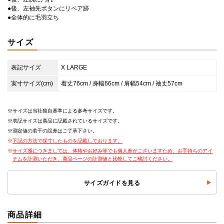
●後、左袖先ボタンにリペア跡
●全体的に毛羽立ち
サイズ
表記サイズ
X LARGE
実寸サイズ(cm)
着丈76cm / 身幅66cm / 肩幅54cm / 袖丈57cm
サイズは当社独自基準による参考サイズです。
表記サイズは商品に記載されているサイズです。
測定値の若干の誤差はご了承下さい。
下記の方法で採寸したものを記載しております。
サイズ感につきましては、体格やお好み等でも個人差がございますため、お手持ちのアイ
テムを計測いただき、商品ページの計測値と比較してご検討ください。
サイズガイドを見る
商品詳細