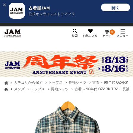
開く
古着屋JAM
公式オンラインストアアプリ
メンズ
レディース
カテゴリ
ヴィンテージ
グッ
0
検索
お気に入り
カート
メニュー
カテゴリから探す
トップス
長袖シャツ
古着 ～90年代 OZARK
メンズ
トップス
長袖シャツ
古着 ～90年代 OZARK TRAIL 