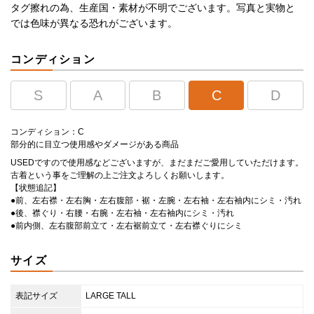
タグ擦れの為、生産国・素材が不明でございます。写真と実物と
では色味が異なる恐れがございます。
コンディション
S
A
B
C
D
コンディション：C
部分的に目立つ使用感やダメージがある商品
USEDですので使用感などございますが、まだまだご愛用していただけます。
古着という事をご理解の上ご注文よろしくお願いします。
【状態追記】
●前、左右襟・左右胸・左右腹部・裾・左腕・左右袖・左右袖内にシミ・汚れ
●後、襟ぐり・右腰・右腕・左右袖・左右袖内にシミ・汚れ
●前内側、左右腹部前立て・左右裾前立て・左右襟ぐりにシミ
サイズ
表記サイズ
LARGE TALL