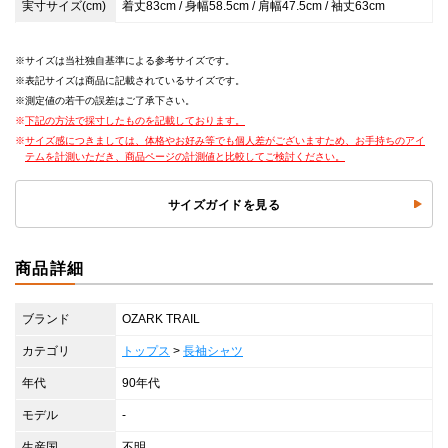
実寸サイズ(cm)
着丈83cm / 身幅58.5cm / 肩幅47.5cm / 袖丈63cm
サイズは当社独自基準による参考サイズです。
表記サイズは商品に記載されているサイズです。
測定値の若干の誤差はご了承下さい。
下記の方法で採寸したものを記載しております。
サイズ感につきましては、体格やお好み等でも個人差がございますため、お手持ちのアイ
テムを計測いただき、商品ページの計測値と比較してご検討ください。
サイズガイドを見る
商品詳細
ブランド
OZARK TRAIL
カテゴリ
トップス
>
長袖シャツ
年代
90年代
モデル
-
生産国
不明