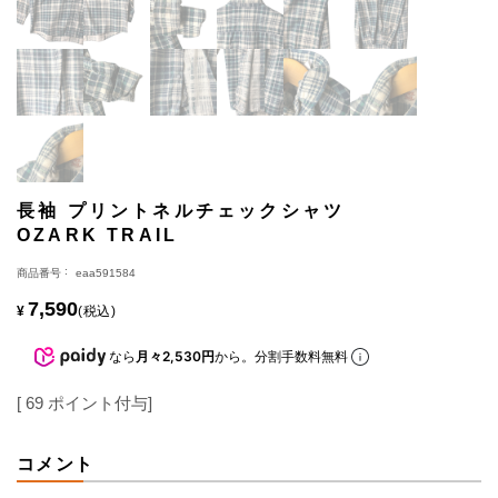
長袖 プリントネルチェックシャツ
OZARK TRAIL
商品番号
eaa591584
7,590
¥
税込
なら
月々2,530円
から。分割手数料無料
[
69
ポイント付与]
コメント