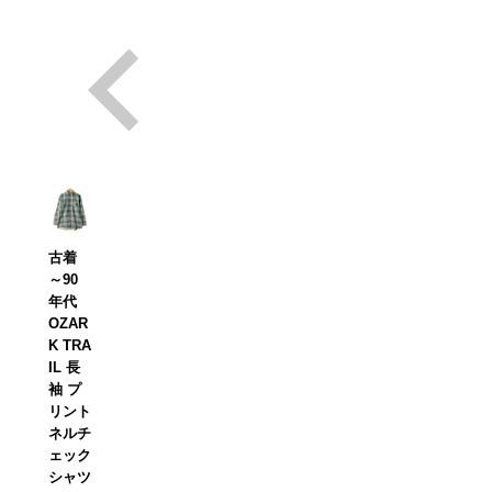
古着
～90
年代
OZAR
K TRA
IL 長
袖 プ
リント
ネルチ
ェック
シャツ