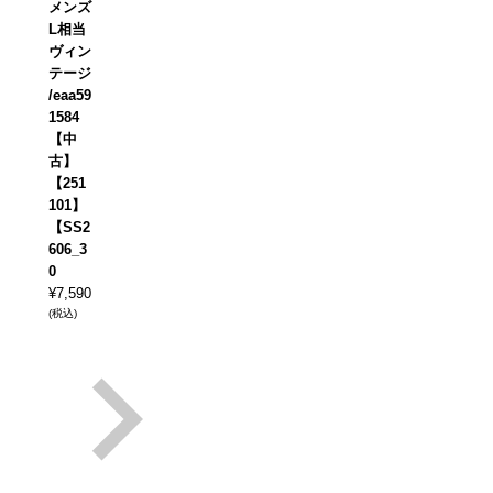
メンズ
L相当
ヴィン
テージ
/eaa59
1584
【中
古】
【251
101】
【SS2
606_3
0
¥
7,590
(税込)