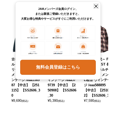
JAMメンバーズ会員ログイン、
または新規ご登録いただきますと、
大変お得な特典やサービスがすぐにご利用いただけます。
古着 90年代 アー
古着 90年代 MAST
古着 90年代～ FIE
ルイーアイ REI フ
ER SPORTSMAN
LDN FOREST 長
無料会員登録はこちら
リースジャケット
フィッシングベス
袖 フランネルチェ
メンズL相当 ヴィ
ト メンズM相当 ヴ
ックシャツ メンズ
ンテージ /eaa5569
ィンテージ /eaa57
L相当 ヴィンテー
87 【中古】 【251
9739 【中古】 【2
ジ /eaa588895
115】 【SS2606_3
50908】 【SS2606
【中古】 【25101
0
_30
2】 【SS2606_30
¥
8,690
¥
5,390
¥
7,590
(税込)
(税込)
(税込)