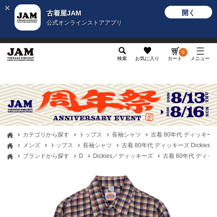
開く
古着屋JAM
公式オンラインストアアプリ
メンズ
レディース
カテゴリ
ヴィンテージ
グッ
0
検索
お気に入り
カート
メニュー
カテゴリから探す
トップス
長袖シャツ
古着 80年代 ディッキーズ
メンズ
トップス
長袖シャツ
古着 80年代 ディッキーズ Dickie
ブランドから探す
D
Dickies／ディッキーズ
古着 80年代 ディッ