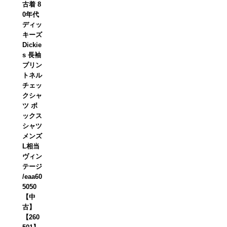
古着 8
0年代
ディッ
キーズ
Dickie
s 長袖
プリン
トネル
チェッ
クシャ
ツ ボ
ックス
シャツ
メンズ
L相当
ヴィン
テージ
/eaa60
5050
【中
古】
【260