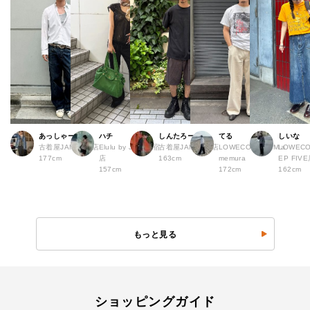
あっしゃー
ハチ
しんたろー
てる
しいな
古着屋JAM 原宿店
Elulu by JAM 原宿
古着屋JAM 仙台店
LOWECO by JAM a
LOWECO
177cm
店
163cm
memura
EP FI
157cm
172cm
162cm
もっと見る
ショッピングガイド