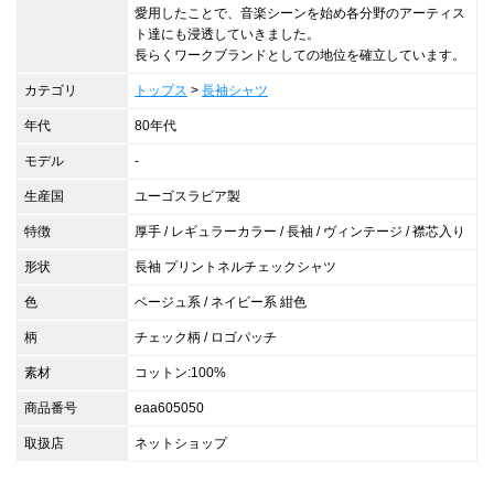
愛用したことで、音楽シーンを始め各分野のアーティス
ト達にも浸透していきました。
長らくワークブランドとしての地位を確立しています。
カテゴリ
トップス
>
長袖シャツ
年代
80年代
モデル
-
生産国
ユーゴスラビア製
特徴
厚手 / レギュラーカラー / 長袖 / ヴィンテージ / 襟芯入り
形状
長袖 プリントネルチェックシャツ
色
ベージュ系 / ネイビー系 紺色
柄
チェック柄 / ロゴパッチ
素材
コットン:100%
商品番号
eaa605050
取扱店
ネットショップ