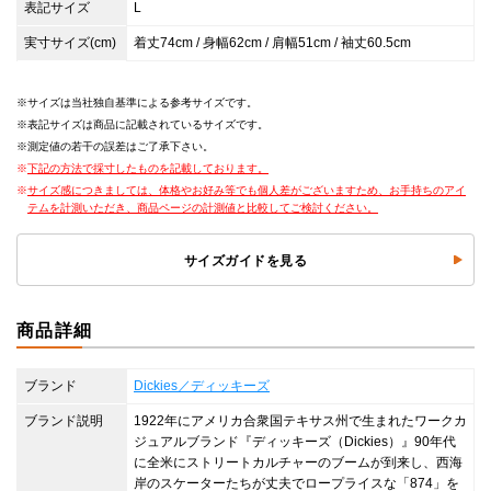
表記サイズ
L
実寸サイズ(cm)
着丈74cm / 身幅62cm / 肩幅51cm / 袖丈60.5cm
サイズは当社独自基準による参考サイズです。
表記サイズは商品に記載されているサイズです。
測定値の若干の誤差はご了承下さい。
下記の方法で採寸したものを記載しております。
サイズ感につきましては、体格やお好み等でも個人差がございますため、お手持ちのアイ
テムを計測いただき、商品ページの計測値と比較してご検討ください。
サイズガイドを見る
商品詳細
ブランド
Dickies／ディッキーズ
ブランド説明
1922年にアメリカ合衆国テキサス州で生まれたワークカ
ジュアルブランド『ディッキーズ（Dickies）』90年代
に全米にストリートカルチャーのブームが到来し、西海
岸のスケーターたちが丈夫でロープライスな「874」を