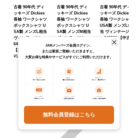
古着 90年代 ディ
古着 90年代 ディ
古着 90年代 ディ
ッキーズ Dickies
ッキーズ Dickies
ッキーズ Dickies
長袖 ワークシャツ
長袖 ワークシャツ
長袖 ワークシャツ
ボックスシャツ U
ボックスシャツ U
USA製 メンズL相
SA製 メンズL相当
SA製 メンズM相当
当 ヴィンテージ /e
ヴィンテージ /eaa
ヴィンテージ /eaa
aa643500 【中古】
643498 【中古】
643501 【中古】
【260516】
JAMメンバーズ会員ログイン、
【260516】
【260516】
¥
5,390
(税込)
または新規ご登録いただきますと、
¥
5,390
¥
5,390
(税込)
(税込)
大変お得な特典やサービスがすぐにご利用いただけます。
無料会員登録はこちら