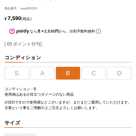
商品番号
eaa605050
7,590
¥
税込
なら
月々2,530円
から。分割手数料無料
[
69
ポイント付与]
コンディション
S
A
B
C
D
コンディション：B
使用感はあるが目立つダメージのない商品
USEDですので使用感などございますが、まだまだご愛用していただけます。
古着という事をご理解の上ご注文よろしくお願いします。
サイズ