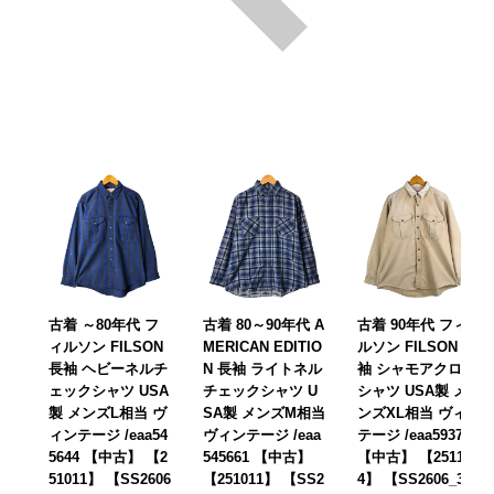
古着 ～80年代 フ
古着 80～90年代 A
古着 90年代 フィ
ィルソン FILSON
MERICAN EDITIO
ルソン FILSON 長
長袖 ヘビーネルチ
N 長袖 ライトネル
袖 シャモアクロス
ェックシャツ USA
チェックシャツ U
シャツ USA製 メ
製 メンズL相当 ヴ
SA製 メンズM相当
ンズXL相当 ヴィン
ィンテージ /eaa54
ヴィンテージ /eaa
テージ /eaa593771
5644 【中古】 【2
545661 【中古】
【中古】 【25111
51011】 【SS2606
【251011】 【SS2
4】 【SS2606_30