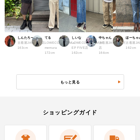
しんたろー
てる
しいな
中ちゃん
ほーちゃ
古着屋JAM 仙台店
LOWECO by JAM a
LOWECO by JAM H
古着屋JAM 下北沢
古着屋J
163cm
memura
EP FIVE店
店
162cm
172cm
162cm
164cm
もっと見る
ショッピングガイド