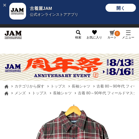
開く
古着屋JAM
公式オンラインストアアプリ
メンズ
レディース
カテゴリ
ヴィンテージ
グッ
0
検索
お気に入り
カート
メニュー
カテゴリから探す
トップス
長袖シャツ
古着 80～90年代 フィール
メンズ
トップス
長袖シャツ
古着 80～90年代 フィールドマスター 