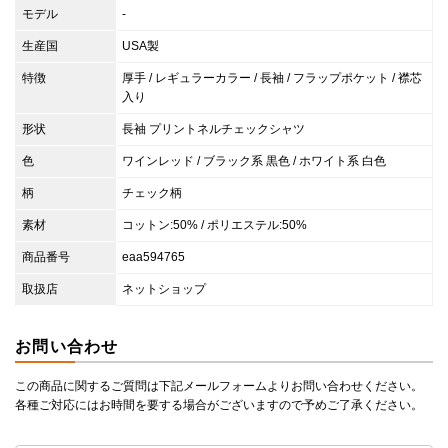
モデル
-
生産国
USA製
特徴
厚手 / レギュラーカラー / 長袖 / フラップポケット / 襟芯
入り
形状
長袖 プリントネルチェックシャツ
色
ワインレッド / ブラック系 黒色 / ホワイト系 白色
柄
チェック柄
素材
コットン:50% / ポリエステル:50%
商品番号
eaa594765
取扱店
ネットショップ
お問い合わせ
この商品に関するご質問は下記メールフォームよりお問い合わせください。
各種ご対応にはお時間を要する場合がございますので予めご了承ください。