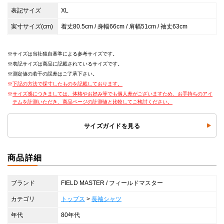
表記サイズ
XL
実寸サイズ(cm)
着丈80.5cm / 身幅66cm / 肩幅51cm / 袖丈63cm
サイズは当社独自基準による参考サイズです。
表記サイズは商品に記載されているサイズです。
測定値の若干の誤差はご了承下さい。
下記の方法で採寸したものを記載しております。
サイズ感につきましては、体格やお好み等でも個人差がございますため、お手持ちのアイ
テムを計測いただき、商品ページの計測値と比較してご検討ください。
サイズガイドを見る
商品詳細
ブランド
FIELD MASTER / フィールドマスター
カテゴリ
トップス
>
長袖シャツ
年代
80年代