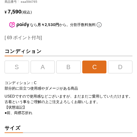
商品番号
eaa594765
7,590
¥
税込
なら
月々2,530円
から。分割手数料無料
[
69
ポイント付与]
コンディション
S
A
B
C
D
コンディション：C
部分的に目立つ使用感やダメージがある商品
USEDですので使用感などございますが、まだまだご愛用していただけます。
古着という事をご理解の上ご注文よろしくお願いします。
【状態追記】
●前、両襟芯折れ
サイズ