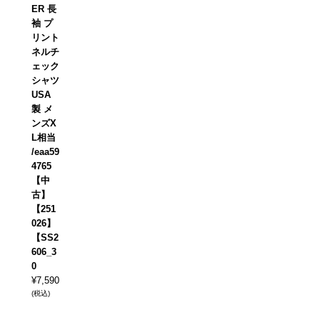
ER 長
袖 プ
リント
ネルチ
ェック
シャツ
USA
製 メ
ンズX
L相当
/eaa59
4765
【中
古】
【251
026】
【SS2
606_3
0
¥
7,590
(税込)