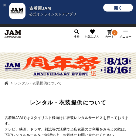
開く
古着屋JAM
公式オンラインストアアプリ
メンズ
レディース
カテゴリ
ヴィンテージ
グッ
0
検索
お気に入り
カート
メニュー
レンタル・衣装提供について
レンタル・衣装提供について
古着屋JAMではスタイリスト様向けに衣装レンタルサービスを行っておりま
す。
テレビ、映画、ドラマ、雑誌等の活動で当店衣装のご利用をお考えの際は、
下記レンタルルールをご確認の上、お気軽にお問い合わせください。