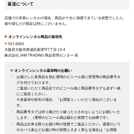
返送について
店舗での衣装レンタルの場合、商品が十分に保護できている状態でしたら、
箱や袋などの指定は特にございません。
オンラインレンタル商品の返却先
〒557-0063
大阪府大阪市西成区南津守7丁目 13-4
株式会社 JAM TRADING 商品管理センター 宛
オンラインレンタル返却時のお願い
お届けした各商品を包む透明のビニール袋に管理用の商品番号タ
グを付けております。
ご返送いただく商品全てのビニール袋と商品番号タグも必ず一緒
にご返送ください。
※未返却や紛失の場合、『お買取り』いただく場合がございま
す。
商品番号タグは折り曲げたり破ったりされないようにお願いいた
します。（透明のビニール袋は破れた状態でも結構です）
商品は出来る限りお届け時の状態でご返品ください。過度のシワ
やタバコ臭などお届け時の状態と大きく異なる場合は『お買取