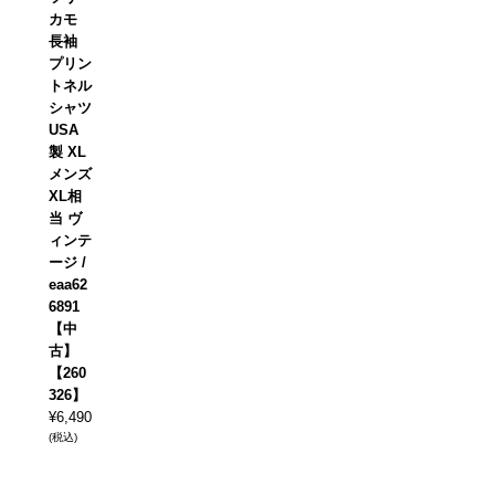
カモ
長袖
プリン
トネル
シャツ
USA
製 XL
メンズ
XL相
当 ヴ
ィンテ
ージ /
eaa62
6891
【中
古】
【260
326】
¥
6,490
(税込)