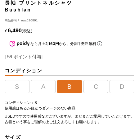
長袖 プリントネルシャツ
Bushlan
商品番号
eaa626891
6,490
¥
税込
なら
月々2,163円
から。分割手数料無料
[
59
ポイント付与]
コンディション
S
A
B
C
D
コンディション：B
使用感はあるが目立つダメージのない商品
USEDですので使用感などございますが、まだまだご愛用していただけます。
古着という事をご理解の上ご注文よろしくお願いします。
サイズ