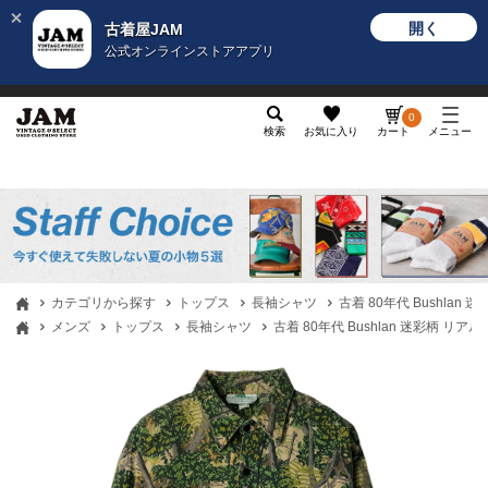
開く
古着屋JAM
公式オンラインストアアプリ
メンズ
レディース
カテゴリ
ヴィンテージ
グッ
0
検索
お気に入り
カート
メニュー
カテゴリから探す
トップス
長袖シャツ
古着 80年代 Bushlan
メンズ
トップス
長袖シャツ
古着 80年代 Bushlan 迷彩柄 リ