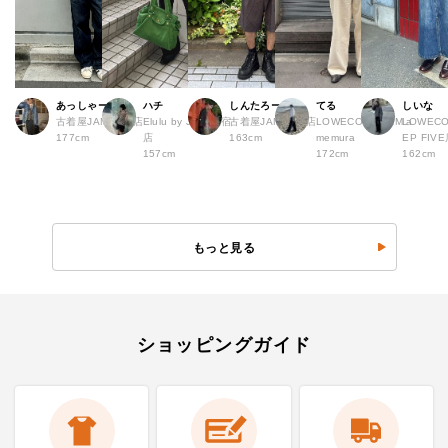
あっしゃー
ハチ
しんたろー
てる
しいな
古着屋JAM 原宿店
Elulu by JAM 原宿
古着屋JAM 仙台店
LOWECO by JAM a
LOWECO
177cm
店
163cm
memura
EP FI
157cm
172cm
162cm
もっと見る
ショッピングガイド