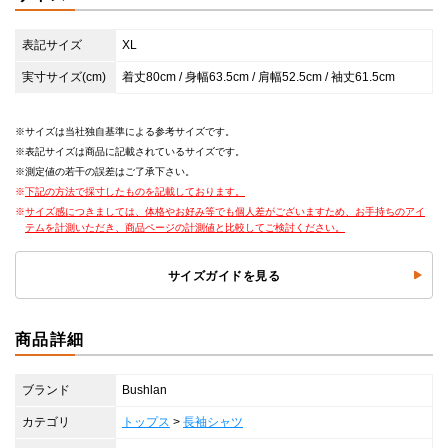
表記サイズ
XL
実寸サイズ(cm)
着丈80cm / 身幅63.5cm / 肩幅52.5cm / 袖丈61.5cm
サイズは当社独自基準による参考サイズです。
表記サイズは商品に記載されているサイズです。
測定値の若干の誤差はご了承下さい。
下記の方法で採寸したものを記載しております。
サイズ感につきましては、体格やお好み等でも個人差がございますため、お手持ちのアイ
テムを計測いただき、商品ページの計測値と比較してご検討ください。
サイズガイドを見る
商品詳細
ブランド
Bushlan
カテゴリ
トップス
>
長袖シャツ