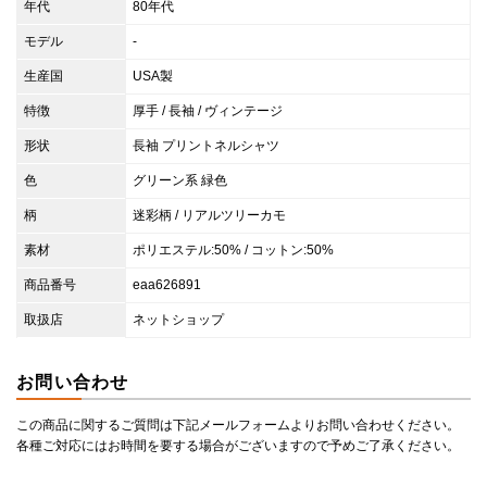
年代
80年代
モデル
-
生産国
USA製
特徴
厚手 / 長袖 / ヴィンテージ
形状
長袖 プリントネルシャツ
色
グリーン系 緑色
柄
迷彩柄 / リアルツリーカモ
素材
ポリエステル:50% / コットン:50%
商品番号
eaa626891
取扱店
ネットショップ
お問い合わせ
この商品に関するご質問は下記メールフォームよりお問い合わせください。
各種ご対応にはお時間を要する場合がございますので予めご了承ください。