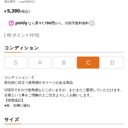
商品番号
eaa598315
5,390
¥
税込
なら
月々1,796円
から。分割手数料無料
[
49
ポイント付与]
コンディション
S
A
B
C
D
コンディション：C
部分的に目立つ使用感やダメージがある商品
USEDですので使用感などございますが、まだまだご愛用していただけます。
古着という事をご理解の上ご注文よろしくお願いします。
【状態追記】
●前、右胸に破れ
サイズ