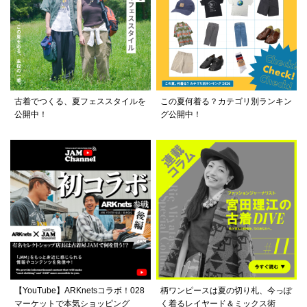
古着でつくる、夏フェススタイルを
この夏何着る？カテゴリ別ランキン
公開中！
グ公開中！
【YouTube】ARKnetsコラボ！028
柄ワンピースは夏の切り札、今っぽ
マーケットで本気ショッピング
く着るレイヤード＆ミックス術