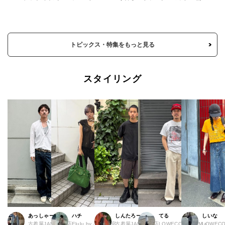
トピックス・特集をもっと見る
スタイリング
あっしゃー
ハチ
しんたろー
てる
しいな
古着屋JAM 原宿店
Elulu by JAM 原宿
古着屋JAM 仙台店
LOWECO by JAM a
LOWECO