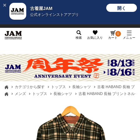
開く
古着屋JAM
公式オンラインストアアプリ
メンズ
レディース
カテゴリ
ヴィンテージ
グッ
0
検索
お気に入り
カート
メニュー
カテゴリから探す
トップス
長袖シャツ
古着 HABAND 長袖 プ
メンズ
トップス
長袖シャツ
古着 HABAND 長袖 プリントネルチェ