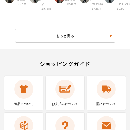
177cm
店
163cm
memura
EP FI
157cm
172cm
162cm
もっと見る
ショッピングガイド
商品について
お支払いに
ついて
配送について