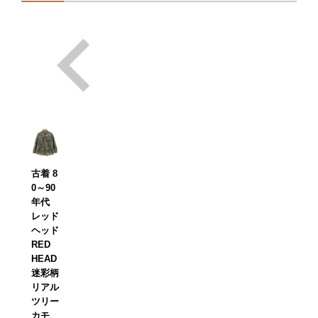
古着 8
0～90
年代
レッド
ヘッド
RED
HEAD
迷彩柄
リアル
ツリー
カモ