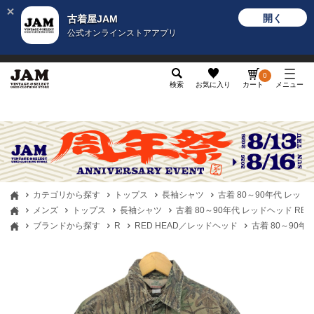
開く
古着屋JAM
公式オンラインストアアプリ
メンズ
レディース
カテゴリ
ヴィンテージ
グッ
0
検索
お気に入り
カート
メニュー
カテゴリから探す
トップス
長袖シャツ
古着 80～90年代 レッド
メンズ
トップス
長袖シャツ
古着 80～90年代 レッドヘッド RED
ブランドから探す
R
RED HEAD／レッドヘッド
古着 80～90年