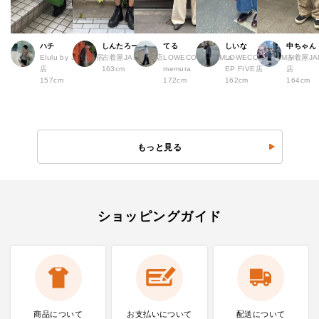
ハチ
しんたろー
てる
しいな
中ちゃん
Elulu by JAM 原宿
古着屋JAM 仙台店
LOWECO by JAM a
LOWECO by JAM H
古着屋JA
店
163cm
memura
EP FIVE店
店
157cm
172cm
162cm
164cm
もっと見る
ショッピングガイド
商品について
お支払いに
ついて
配送について