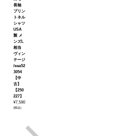
長袖
プリン
トネル
シャツ
USA
製 メ
ンズL
相当
ヴィン
テージ
/eaa52
3054
【中
古】
【250
227】
¥
7,590
(税込)