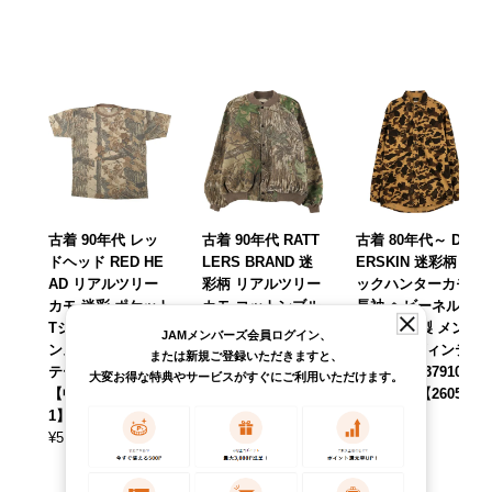
古着 90年代 レッ
古着 90年代 RATT
古着 80年代～ DE
ドヘッド RED HE
LERS BRAND 迷
ERSKIN 迷彩柄 ダ
AD リアルツリー
彩柄 リアルツリー
ックハンターカモ
カモ 迷彩 ポケット
カモ コットンブル
長袖 ヘビーネルシ
Tシャツ USA製 メ
ゾン USA製 メン
ャツ USA製 メン
JAMメンバーズ会員ログイン、
ンズXL相当 ヴィン
ズXXL相当 ヴィン
ズL相当 ヴィンテ
または新規ご登録いただきますと、
テージ /eaa653957
テージ /eaa625804
ージ /eaa637910
大変お得な特典やサービスがすぐにご利用いただけます。
【中古】 【26071
【中古】 【26031
【中古】 【26051
1】
4】
4】
¥
5,390
¥
8,690
¥
7,590
(税込)
(税込)
(税込)