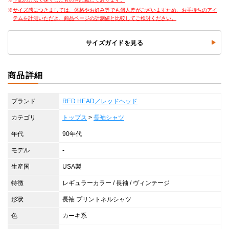
サイズ感につきましては、体格やお好み等でも個人差がございますため、お手持ちのアイ
テムを計測いただき、商品ページの計測値と比較してご検討ください。
サイズガイドを見る
商品詳細
ブランド
RED HEAD／レッドヘッド
カテゴリ
トップス
>
長袖シャツ
年代
90年代
モデル
-
生産国
USA製
特徴
レギュラーカラー / 長袖 / ヴィンテージ
形状
長袖 プリントネルシャツ
色
カーキ系