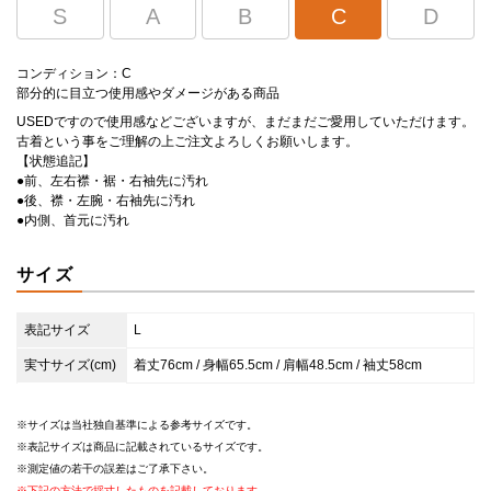
S
A
B
C
D
コンディション：C
部分的に目立つ使用感やダメージがある商品
USEDですので使用感などございますが、まだまだご愛用していただけます。
古着という事をご理解の上ご注文よろしくお願いします。
【状態追記】
●前、左右襟・裾・右袖先に汚れ
●後、襟・左腕・右袖先に汚れ
●内側、首元に汚れ
サイズ
表記サイズ
L
実寸サイズ(cm)
着丈76cm / 身幅65.5cm / 肩幅48.5cm / 袖丈58cm
サイズは当社独自基準による参考サイズです。
表記サイズは商品に記載されているサイズです。
測定値の若干の誤差はご了承下さい。
下記の方法で採寸したものを記載しております。