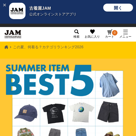
開く
古着屋JAM
公式オンラインストアアプリ
メンズ
レディース
カテゴリ
ヴィンテージ
グッ
0
検索
お気に入り
カート
メニュー
この夏、何着る？カテゴリランキング2026