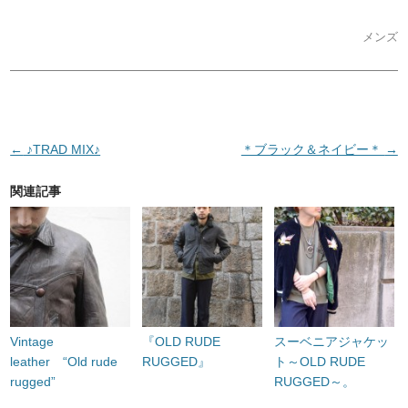
メンズ
投稿ナビゲーション
←
♪TRAD MIX♪
＊ブラック＆ネイビー＊
→
関連記事
Vintage
『OLD RUDE
スーベニアジャケッ
leather “Old rude
RUGGED』
ト～OLD RUDE
rugged”
RUGGED～。