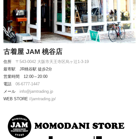
古着屋 JAM 桃谷店
住所
〒543-0042 大阪市天王寺区烏ヶ辻1-3-19
最寄駅 JR桃谷駅 徒歩2分
営業時間 12:00～20:00
電話
06-6777-1447
メール
info@jamtrading.jp
WEB STORE
//jamtrading.jp/