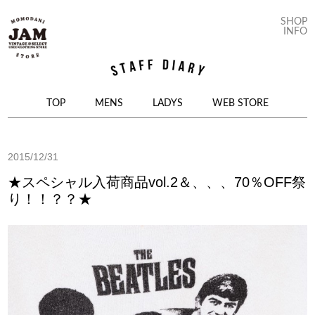
SHOP
INFO
コンテンツへ移動
TOP
MENS
LADYS
WEB STORE
2015/12/31
★スペシャル入荷商品vol.2＆、、、70％OFF祭
り！！？？★