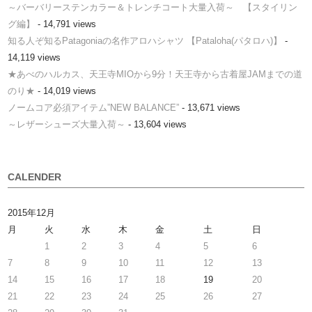
～バーバリーステンカラー＆トレンチコート大量入荷～ 【スタイリン
グ編】
- 14,791 views
知る人ぞ知るPatagoniaの名作アロハシャツ 【Pataloha(パタロハ)】
-
14,119 views
★あべのハルカス、天王寺MIOから9分！天王寺から古着屋JAMまでの道
のり★
- 14,019 views
ノームコア必須アイテム”NEW BALANCE”
- 13,671 views
～レザーシューズ大量入荷～
- 13,604 views
CALENDER
2015年12月
月
火
水
木
金
土
日
1
2
3
4
5
6
7
8
9
10
11
12
13
14
15
16
17
18
19
20
21
22
23
24
25
26
27