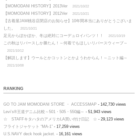
【MOMODANI HISTORY】2013Ver
2021/10/22
【MOMODANI HISTORY】2012Ver
2021/10/21
【古着屋JAM桃谷店閉店のお知らせ】10年間本当にありがとうございま
した。
2021/10/21
足元からぽかぽか、冬は絶対にコーデュロイパンツ！！
2021/10/19
この秋はリバースしか勝たん！～何着でもほしいリバースウィーブ～
2021/10/12
【解説します】ウールとかコットンとかようわからん！～ニット編～
2021/10/08
RANKING
GO TO JAM MOMODANI STORE ・ ACCESSMAP
- 142,730 views
Levi’s®王道デニム比較～501・505・550編～
- 51,943 views
☆ STAFFキタハタのアメリカLA買い付け日記 ☆
- 29,123 views
フライトジャケット “MA-1”
- 17,259 views
U.S.NAVY deck hook jacket.
- 16,161 views