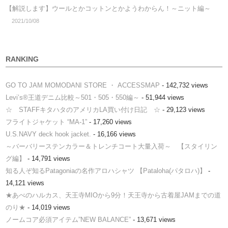
【解説します】ウールとかコットンとかようわからん！～ニット編～
2021/10/08
RANKING
GO TO JAM MOMODANI STORE ・ ACCESSMAP
- 142,732 views
Levi’s®王道デニム比較～501・505・550編～
- 51,944 views
☆ STAFFキタハタのアメリカLA買い付け日記 ☆
- 29,123 views
フライトジャケット “MA-1”
- 17,260 views
U.S.NAVY deck hook jacket.
- 16,166 views
～バーバリーステンカラー＆トレンチコート大量入荷～ 【スタイリン
グ編】
- 14,791 views
知る人ぞ知るPatagoniaの名作アロハシャツ 【Pataloha(パタロハ)】
-
14,121 views
★あべのハルカス、天王寺MIOから9分！天王寺から古着屋JAMまでの道
のり★
- 14,019 views
ノームコア必須アイテム”NEW BALANCE”
- 13,671 views