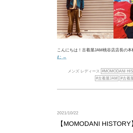
こんにちは！古着屋JAM桃谷店店長の本松
む
→
メンズ
レディース
MOMODANI HI
古着屋JAM
古着屋
2021/10/22
【MOMODANI HISTORY】