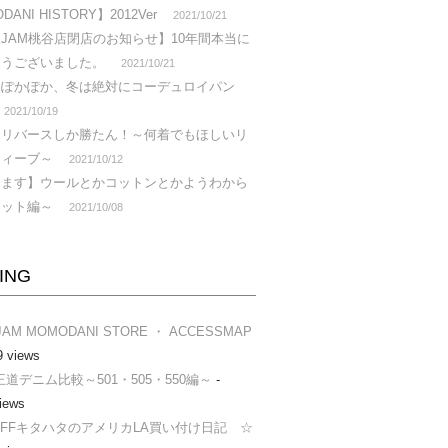
ANI HISTORY】2012Ver
2021/10/21
JAM桃谷店閉店のお知らせ】10年間本当に
とうございました。
2021/10/21
らぽかぽか、冬は絶対にコーデュロイパン
2021/10/19
はリバースしか勝たん！～何着でもほしいリ
ウィーブ～
2021/10/12
します】ウールとかコットンとかようわから
ニット編～
2021/10/08
ING
JAM MOMODANI STORE ・ ACCESSMAP
9 views
s®王道デニム比較～501・505・550編～
-
iews
AFFキタハタのアメリカLA買い付け日記 ☆