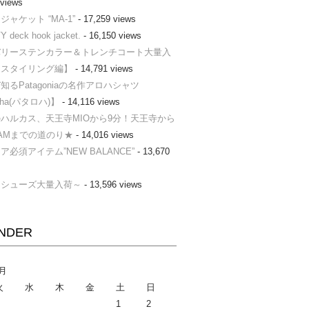
 views
ャケット “MA-1”
- 17,259 views
Y deck hook jacket.
- 16,150 views
バリーステンカラー＆トレンチコート大量入
【スタイリング編】
- 14,791 views
知るPatagoniaの名作アロハシャツ
loha(パタロハ)】
- 14,116 views
ハルカス、天王寺MIOから9分！天王寺から
AMまでの道のり★
- 14,016 views
ア必須アイテム”NEW BALANCE”
- 13,670
ーシューズ大量入荷～
- 13,596 views
NDER
8月
火
水
木
金
土
日
1
2