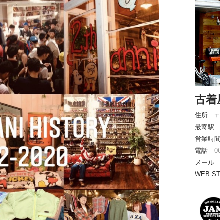
古着
住所
〒
最寄駅 
営業時間 
電話
0
メー
WEB S