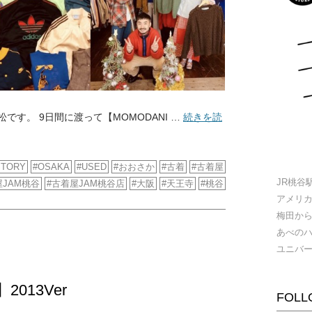
です。 9日間に渡って【MOMODANI …
続きを読
STORY
OSAKA
USED
おおさか
古着
古着屋
JR桃谷
JAM桃谷
古着屋JAM桃谷店
大阪
天王寺
桃谷
アメリ
梅田か
あべの
ユニバ
2013Ver
FOLL