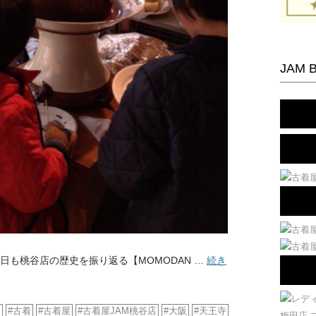
JAM 
日も桃谷店の歴史を振り返る【MOMODAN …
続き
ジ
古着
古着屋
古着屋JAM桃谷店
大阪
天王寺