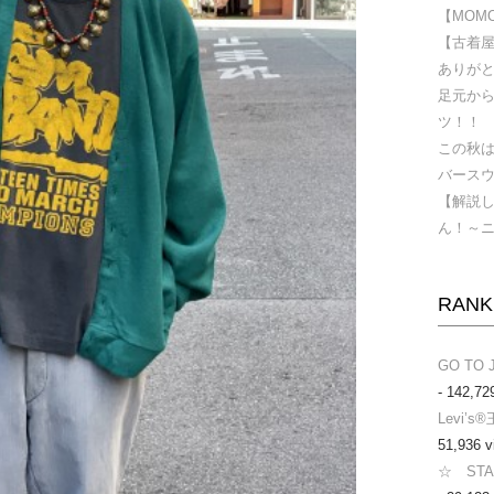
【MOMOD
【古着屋
ありが
足元か
ツ！！
この秋
バース
【解説
ん！～
RANK
GO TO 
- 142,72
Levi’
51,936 v
☆ ST