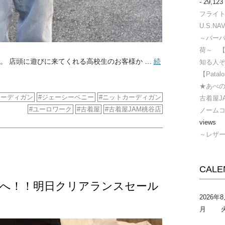
- 29,123
フライトジ
U.S.NAV
～バー
荷～ 
。 店頭に遊びに来てくれる高校生のお客様か …
続
知る人ぞ
【Pata
★あべの
カーディガン
ジェーシーペニー
ニットカーディガン
古着屋J
ユーロワーク
古着屋
古着屋JAM桃谷店
ノームコ
views
～レザ
CALE
Mへ！！明日クリアランスセール
2026年
月