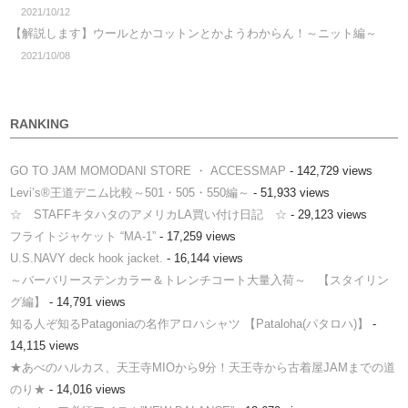
2021/10/12
【解説します】ウールとかコットンとかようわからん！～ニット編～
2021/10/08
RANKING
GO TO JAM MOMODANI STORE ・ ACCESSMAP
- 142,729 views
Levi’s®王道デニム比較～501・505・550編～
- 51,933 views
☆ STAFFキタハタのアメリカLA買い付け日記 ☆
- 29,123 views
フライトジャケット “MA-1”
- 17,259 views
U.S.NAVY deck hook jacket.
- 16,144 views
～バーバリーステンカラー＆トレンチコート大量入荷～ 【スタイリン
グ編】
- 14,791 views
知る人ぞ知るPatagoniaの名作アロハシャツ 【Pataloha(パタロハ)】
-
14,115 views
★あべのハルカス、天王寺MIOから9分！天王寺から古着屋JAMまでの道
のり★
- 14,016 views