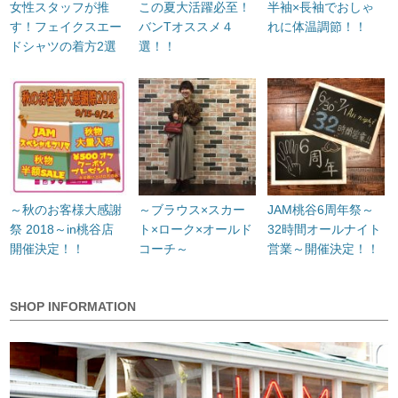
女性スタッフが推
この夏大活躍必至！
半袖×長袖でおしゃ
す！フェイクスエー
バンTオススメ４
れに体温調節！！
ドシャツの着方2選
選！！
～秋のお客様大感謝
～ブラウス×スカー
JAM桃谷6周年祭～
祭 2018～in桃谷店
ト×ローク×オールド
32時間オールナイト
開催決定！！
コーチ～
営業～開催決定！！
SHOP INFORMATION