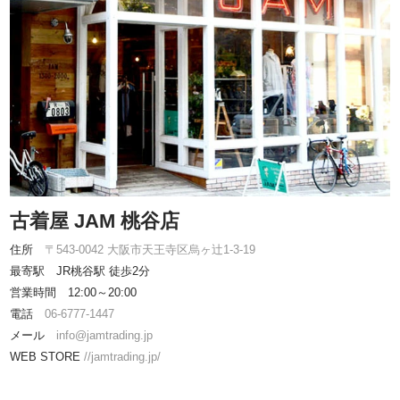
古着屋 JAM 桃谷店
住所
〒543-0042 大阪市天王寺区烏ヶ辻1-3-19
最寄駅 JR桃谷駅 徒歩2分
営業時間 12:00～20:00
電話
06-6777-1447
メール
info@jamtrading.jp
WEB STORE
//jamtrading.jp/