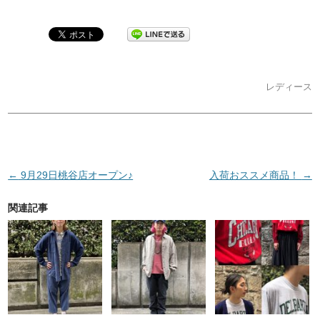
レディース
投稿ナビゲーション
←
9月29日桃谷店オープン♪
入荷おススメ商品！
→
関連記事