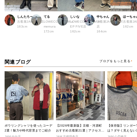
しんたろー
てる
しいな
中ちゃん
ほーちゃ
古着屋JAM 仙台店
LOWECO by JAM a
LOWECO by JAM H
古着屋JAM 下北沢
古着屋J
163cm
memura
EP FIVE店
店
162cm
172cm
162cm
164cm
関連ブログ
ブログをもっと見る
ボウリングシャツを使ったコーデ
【2026年最新版】京都・河原町
【保存版】リンガー
2選！魅力や時代背景までご紹介
おすすめ古着屋21選｜アクセス良
は？ダサく見えない
好な絶対行くべきショップ厳選！
なし完全ガイド
JAM 仙台店
JAM 京都四条店
JAM 心斎橋店