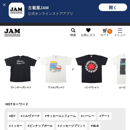
開く
古着屋JAM
公式オンラインストアアプリ
メンズ
レディース
カテゴリ
ヴィンテージ
グッ
0
検索
お気に入り
カート
メニュー
メンズ
トップス
Tシャツ
Tシャツ
ヴィンテージTシャツ
アメカジTシャツ
バンドTシャツ
ムービーT
HOTキーワード
#白T
#ニルヴァーナ
#サッカーユニフォーム
#ハーレー
#アート
#ミッキー
#ピンナップガール
#メッセージプリント
#MLB