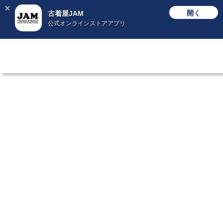
開く
古着屋JAM
公式オンラインストアアプリ
S
S
S
S
T
T
T
T
Y
Y
Y
Y
L
L
L
L
E
E
E
E
0
0
0
0
1
2
3
4