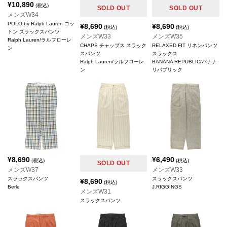
¥
10,890
(税込)
SOLD OUT
SOLD OUT
メンズW34
POLO by Ralph Lauren コッ
¥
8,690
¥
8,690
(税込)
(税込)
トン スラックスパンツ
メンズW33
メンズW35
Ralph Lauren/ラルフローレ
CHAPS チャップス スラック
RELAXED FIT リネンパンツ
ン
スパンツ
スラックス
Ralph Lauren/ラルフローレ
BANANA REPUBLIC/バナナ
ン
リパブリック
¥
8,690
¥
6,490
(税込)
(税込)
SOLD OUT
メンズW37
メンズW33
スラックスパンツ
スラックスパンツ
¥
8,690
(税込)
Berle
J.RIGGINGS
メンズW31
スラックスパンツ