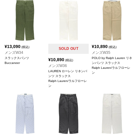
¥
13,090
¥
10,890
(税込)
(税込)
SOLD OUT
メンズW34
メンズW35
スラックスパンツ
POLO by Ralph Lauren リネ
¥
10,890
(税込)
Buccaneer
ンパンツ スラックス
メンズW36
Ralph Lauren/ラルフローレ
LAUREN ローレン リネンパ
ン
ンツ スラックス
Ralph Lauren/ラルフローレ
ン