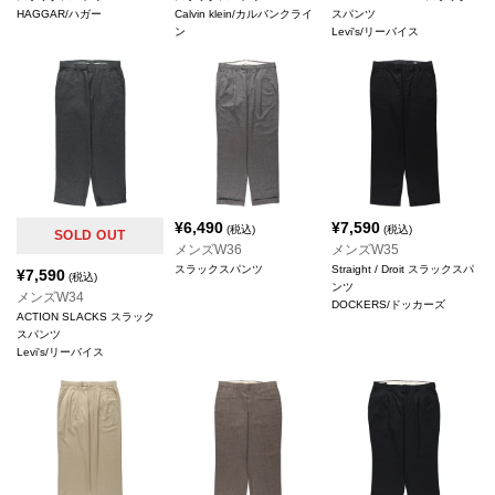
HAGGAR/ハガー
Calvin klein/カルバンクライ
スパンツ
ン
Levi's/リーバイス
¥
6,490
¥
7,590
(税込)
(税込)
SOLD OUT
メンズW36
メンズW35
スラックスパンツ
Straight / Droit スラックスパ
¥
7,590
(税込)
ンツ
メンズW34
DOCKERS/ドッカーズ
ACTION SLACKS スラック
スパンツ
Levi's/リーバイス