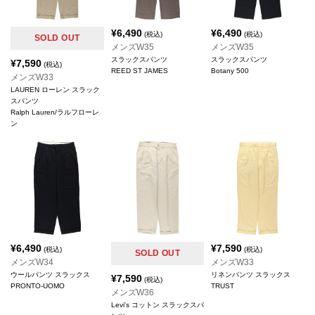
¥
6,490
¥
6,490
(税込)
(税込)
SOLD OUT
メンズW35
メンズW35
スラックスパンツ
スラックスパンツ
¥
7,590
(税込)
REED ST JAMES
Botany 500
メンズW33
LAUREN ローレン スラック
スパンツ
Ralph Lauren/ラルフローレ
ン
¥
6,490
¥
7,590
(税込)
(税込)
SOLD OUT
メンズW34
メンズW33
ウールパンツ スラックス
リネンパンツ スラックス
¥
7,590
(税込)
PRONTO-UOMO
TRUST
メンズW36
Levi's コットン スラックスパ