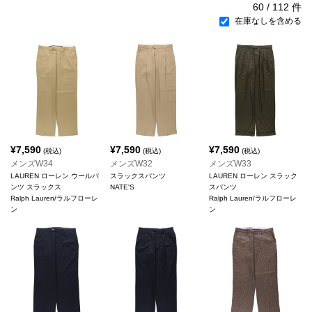
60
/
112
件
在庫なしを含める
¥
7,590
¥
7,590
¥
7,590
(税込)
(税込)
(税込)
メンズW34
メンズW32
メンズW33
LAUREN ローレン ウールパ
スラックスパンツ
LAUREN ローレン スラック
ンツ スラックス
NATE'S
スパンツ
Ralph Lauren/ラルフローレ
Ralph Lauren/ラルフローレ
ン
ン