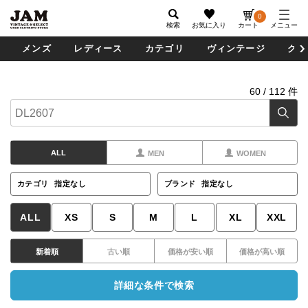
0
検索
お気に入り
カート
メニュー
メンズ
レディース
カテゴリ
ヴィンテージ
グッ
60
/
112
件
ALL
MEN
WOMEN
カテゴリ
指定なし
ブランド
指定なし
ALL
XS
S
M
L
XL
XXL
新着順
古い順
価格が安い順
価格が高い順
詳細な条件で検索