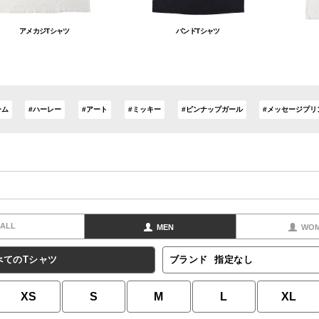
アメカジTシャツ
バンドTシャツ
ーム
#ハーレー
#アート
#ミッキー
#ピンナップガール
#メッセージプリ
ALL
MEN
WO
べてのTシャツ
ブランド
指定なし
XS
S
M
L
XL