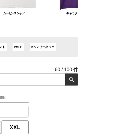
ムービーTシャツ
キャラクターTシャツ
ント
#MLB
#ヘンリーネック
60
/
100
件
MEN
XXL