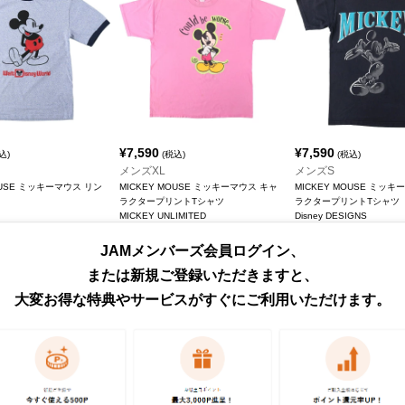
¥
7,590
¥
7,590
込)
(税込)
(税込)
メンズXL
メンズS
OUSE ミッキーマウス リン
MICKEY MOUSE ミッキーマウス キャ
MICKEY MOUSE ミッキ
ラクタープリントTシャツ
ラクタープリントTシャツ
MICKEY UNLIMITED
Disney DESIGNS
JAMメンバーズ会員ログイン、
または新規ご登録いただきますと、
大変お得な特典やサービスがすぐにご利用いただけます。