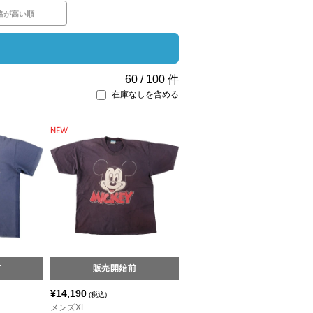
格が高い順
60
/
100
件
在庫なしを含める
前
販売開始前
¥
14,190
(税込)
メンズXL