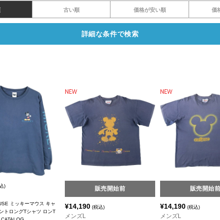
順
古い順
価格が安い順
価
詳細な条件で検索
込)
販売開始前
販売開始
OUSE ミッキーマウス キャ
¥
14,190
¥
14,190
(税込)
(税込)
ントロングTシャツ ロンT
メンズL
メンズL
 CATALOG