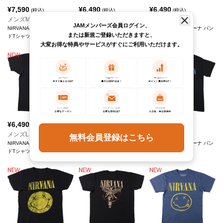
¥
7,590
¥
6,490
¥
6,490
(税込)
(税込)
(税込)
メンズM
メンズXL
メンズL
JAMメンバーズ会員ログイン、
NIRVANA ニルヴァーナ バン
NIRVANA ニルヴァーナ バン
NIRVANA ニルヴァーナ バン
または新規ご登録いただきますと、
ドTシャツ バンT
ドTシャツ バンT
ドTシャツ バンT
大変お得な特典やサービスがすぐにご利用いただけます。
¥
6,490
¥
6,490
¥
4,290
(税込)
(税込)
(税込)
メンズL
メンズM
メンズM
無料会員登録はこちら
NIRVANA ニルヴァーナ バン
NIRVANA ニルヴァーナ バン
NIRVANA ニルヴァーナ バン
ドTシャツ バンT
ドTシャツ バンT
ドTシャツ バンT