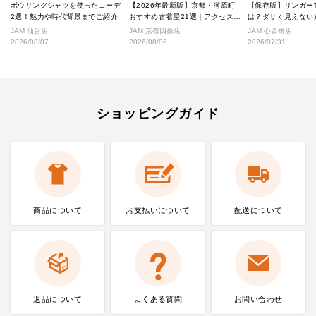
ボウリングシャツを使ったコーデ
【2026年最新版】京都・河原町
【保存版】リンガー
2選！魅力や時代背景までご紹介
おすすめ古着屋21選｜アクセス良
は？ダサく見えない
好な絶対行くべきショップ厳選！
なし完全ガイド
JAM 仙台店
JAM 京都四条店
JAM 心斎橋店
2026/08/07
2026/08/06
2026/07/31
ショッピングガイド
商品について
お支払いに
ついて
配送について
返品について
よくある質問
お問い合わせ