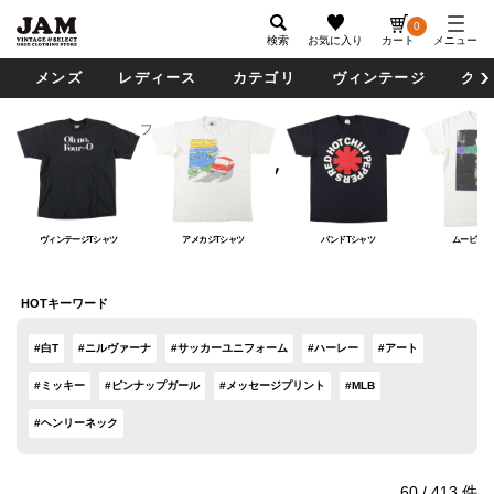
0
検索
お気に入り
カート
メニュー
メンズ
レディース
カテゴリ
ヴィンテージ
グッ
メンズ
トップス
Tシャツ
Tシャツ
ヴィンテージTシャツ
アメカジTシャツ
バンドTシャツ
ムービーT
HOTキーワード
#白T
#ニルヴァーナ
#サッカーユニフォーム
#ハーレー
#アート
#ミッキー
#ピンナップガール
#メッセージプリント
#MLB
#ヘンリーネック
60
/
413
件