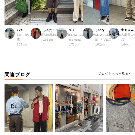
ハチ
しんたろー
てる
しいな
中ちゃん
Elulu by JAM 原宿
古着屋JAM 仙台店
LOWECO by JAM a
LOWECO by JAM H
古着屋JA
店
163cm
memura
EP FIVE店
店
157cm
172cm
162cm
164cm
関連ブログ
ブログをもっと見る