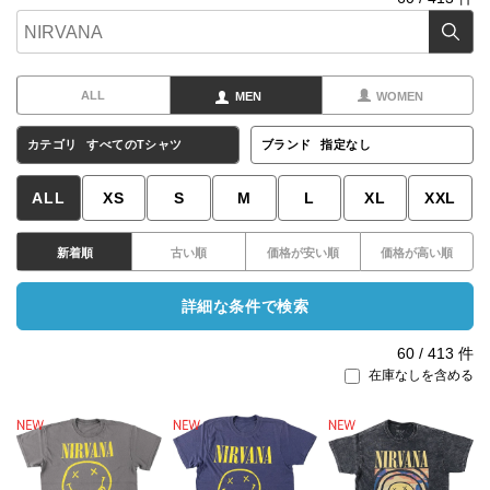
ALL
MEN
WOMEN
カテゴリ
すべてのTシャツ
ブランド
指定なし
ALL
XS
S
M
L
XL
XXL
新着順
古い順
価格が安い順
価格が高い順
詳細な条件で検索
60
/
413
件
在庫なしを含める