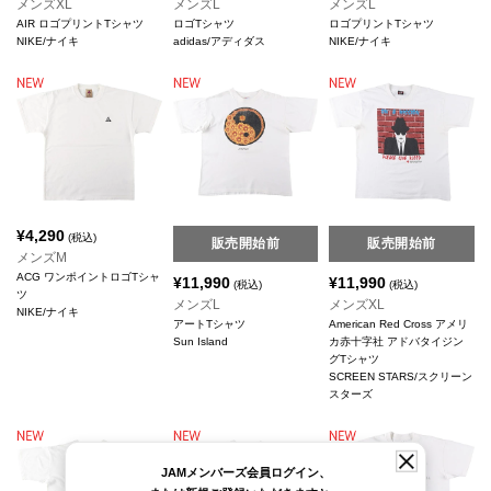
メンズXL
メンズL
メンズL
AIR ロゴプリントTシャツ
ロゴTシャツ
ロゴプリントTシャツ
NIKE/ナイキ
adidas/アディダス
NIKE/ナイキ
¥
4,290
(税込)
販売開始前
販売開始前
メンズM
ACG ワンポイントロゴTシャ
¥
11,990
¥
11,990
(税込)
(税込)
ツ
メンズL
メンズXL
NIKE/ナイキ
アートTシャツ
American Red Cross アメリ
Sun Island
カ赤十字社 アドバタイジン
グTシャツ
SCREEN STARS/スクリーン
スターズ
JAMメンバーズ会員ログイン、