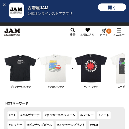
開く
古着屋JAM
公式オンラインストアアプリ
メンズ
レディース
カテゴリ
ヴィンテージ
グッ
0
検索
お気に入り
カート
メニュー
メンズ
トップス
Tシャツ
Tシャツ
ヴィンテージTシャツ
アメカジTシャツ
バンドTシャツ
ムービーT
HOTキーワード
#白T
#ニルヴァーナ
#サッカーユニフォーム
#ハーレー
#アート
#ミッキー
#ピンナップガール
#メッセージプリント
#MLB