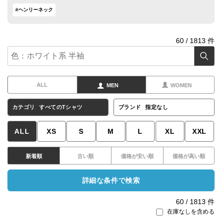
#ヘンリーネック
60
/
1813
件
ALL
MEN
WOMEN
カテゴリ
すべてのTシャツ
ブランド
指定なし
ALL
XS
S
M
L
XL
XXL
新着順
古い順
価格が安い順
価格が高い順
詳細な条件で検索
60
/
1813
件
在庫なしを含める