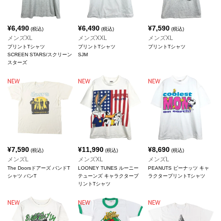
¥
6,490
¥
6,490
¥
7,590
(税込)
(税込)
(税込)
メンズXL
メンズXXL
メンズXL
プリントTシャツ
プリントTシャツ
プリントTシャツ
SCREEN STARS/スクリーン
SJM
スターズ
¥
7,590
¥
11,990
¥
8,690
(税込)
(税込)
(税込)
メンズL
メンズXL
メンズL
The Doorsドアーズ バンドT
LOONEY TUNES ルーニー
PEANUTS ピーナッツ キャ
シャツ バンT
テューンズ キャラクタープ
ラクタープリントTシャツ
リントTシャツ