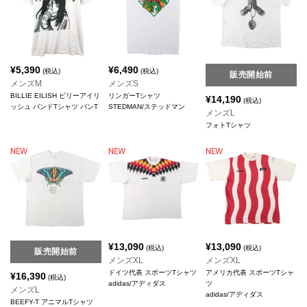
¥
5,390
¥
6,490
(税込)
(税込)
販売開始前
メンズM
メンズS
BILLIE EILISH ビリーアイリ
リンガーTシャツ
¥
14,190
(税込)
ッシュ バンドTシャツ バンT
STEDMAN/ステッドマン
メンズL
フォトTシャツ
¥
13,090
¥
13,090
(税込)
(税込)
販売開始前
メンズXL
メンズXL
ドイツ代表 スポーツTシャツ
アメリカ代表 スポーツTシャ
¥
16,390
(税込)
adidas/アディダス
ツ
メンズL
adidas/アディダス
BEEFY-T アニマルTシャツ