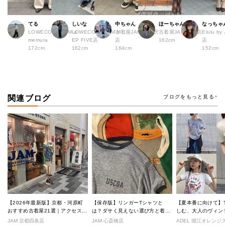
てる
しいな
中ちゃん
ほーちゃん
なっちゃ
LOWECO by JAM a
LOWECO by JAM H
古着屋JAM 下北沢
古着屋JAM 広島店
Elulu b
memura
EP FIVE店
店
162cm
店
172cm
162cm
164cm
152cm
関連ブログ
ブログをもっと見る
【2026年最新版】京都・河原町
【保存版】リンガーTシャツと
【夏本番に向けて】
おすすめ古着屋21選｜アクセス良
は？ダサく見えない選び方と着こ
しむ、大人のヴィン
好な絶対行くべきショップ厳選！
なし完全ガイド
ル
JAM 京都四条店
JAM 心斎橋店
ADEL 堀江オレン