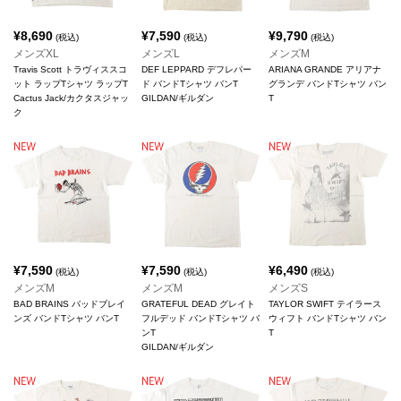
¥
8,690
¥
7,590
¥
9,790
(税込)
(税込)
(税込)
メンズXL
メンズL
メンズM
Travis Scott トラヴィススコ
DEF LEPPARD デフレパー
ARIANA GRANDE アリアナ
ット ラップTシャツ ラップT
ド バンドTシャツ バンT
グランデ バンドTシャツ バン
Cactus Jack/カクタスジャッ
GILDAN/ギルダン
T
ク
¥
7,590
¥
7,590
¥
6,490
(税込)
(税込)
(税込)
メンズM
メンズM
メンズS
BAD BRAINS バッドブレイ
GRATEFUL DEAD グレイト
TAYLOR SWIFT テイラース
ンズ バンドTシャツ バンT
フルデッド バンドTシャツ バ
ウィフト バンドTシャツ バン
ンT
T
GILDAN/ギルダン