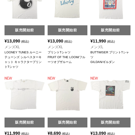
販売開始前
販売開始前
販売開始前
¥
13,090
¥
13,090
¥
11,990
(税込)
(税込)
(税込)
メンズXL
メンズXL
メンズL
LOONEY TUNES ルーニー
プリントTシャツ
BUTTWISER プリントTシャ
テューンズ シルベスターキ
FRUIT OF THE LOOM/フル
ツ
ャット キャラクタープリン
ーツオブザルーム
GILDAN/ギルダン
トTシャツ
販売開始前
販売開始前
販売開始前
¥
11,990
¥
8,690
¥
13,090
(税込)
(税込)
(税込)