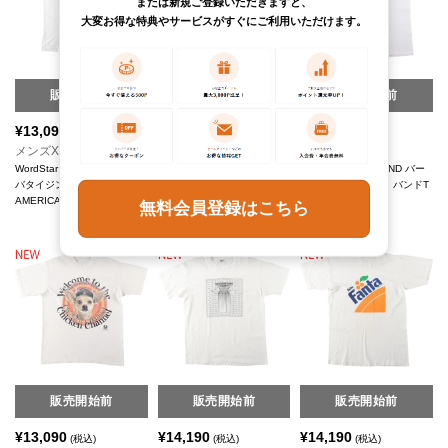
または新規ご登録いただきますと、
大変お得な特典やサービスがすぐにご利用いただけます。
販売開始前
販売開始前
販売開始前
¥
13,090
¥
13,090
¥
17,490
(税込)
(税込)
(税込)
メンズXL
メンズXL
メンズXL
WordStar ワードスター アド
ELVIS PRESLEY エルヴィ
BARBRA STREISAND バー
バタイジングTシャツ
スプレスリー バンドTシャツ
ブラストライサンド バンドT
AMERICAN STYLE
バンT
シャツ バンT
無料会員登録はこちら
DELTA/デルタ
Anvil/アンビル
販売開始前
販売開始前
販売開始前
¥
13,090
¥
14,190
¥
14,190
(税込)
(税込)
(税込)