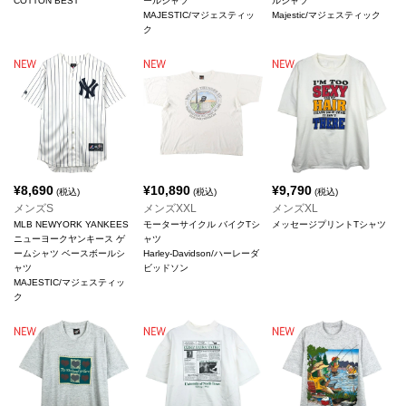
COTTON BEST
ールシャツ
ルシャツ
MAJESTIC/マジェスティッ
Majestic/マジェスティック
ク
¥
8,690
¥
10,890
¥
9,790
(税込)
(税込)
(税込)
メンズS
メンズXXL
メンズXL
MLB NEWYORK YANKEES
モーターサイクル バイクTシ
メッセージプリントTシャツ
ニューヨークヤンキース ゲ
ャツ
ームシャツ ベースボールシ
Harley-Davidson/ハーレーダ
ャツ
ビッドソン
MAJESTIC/マジェスティッ
ク