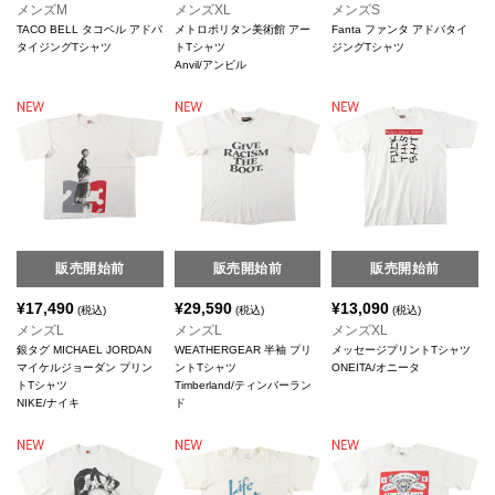
メンズM
メンズXL
メンズS
TACO BELL タコベル アドバ
メトロポリタン美術館 アー
Fanta ファンタ アドバタイ
タイジングTシャツ
トTシャツ
ジングTシャツ
Anvil/アンビル
販売開始前
販売開始前
販売開始前
¥
17,490
¥
29,590
¥
13,090
(税込)
(税込)
(税込)
メンズL
メンズL
メンズXL
銀タグ MICHAEL JORDAN
WEATHERGEAR 半袖 プリ
メッセージプリントTシャツ
マイケルジョーダン プリン
ントTシャツ
ONEITA/オニータ
トTシャツ
Timberland/ティンバーラン
NIKE/ナイキ
ド