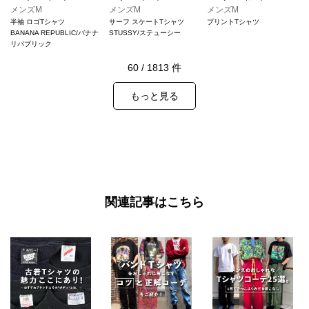
メンズM
メンズM
メンズM
半袖 ロゴTシャツ
サーフ スケートTシャツ
プリントTシャツ
BANANA REPUBLIC/バナナ
STUSSY/ステューシー
リパブリック
60
/
1813
件
もっと見る
関連記事はこちら