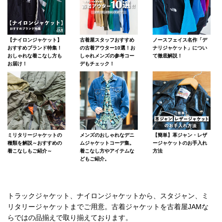
【ナイロンジャケット】
古着屋スタッフおすすめ
ノースフェイス名作「デ
おすすめブランド特集！
の古着アウター10選！お
ナリジャケット」につい
おしゃれな着こなし方も
しゃれメンズの参考コー
て徹底解説！
お届け！
デもチェック！
ミリタリージャケットの
メンズのおしゃれなデニ
【簡単】革ジャン・レザ
種類を解説～おすすめの
ムジャケットコーデ集。
ージャケットのお手入れ
着こなしもご紹介～
着こなし方やアイテムな
方法
どもご紹介。
トラックジャケット、ナイロンジャケットから、スタジャン、ミ
リタリージャケットまでご用意。古着ジャケットを古着屋JAMな
らではの品揃えで取り揃えております。