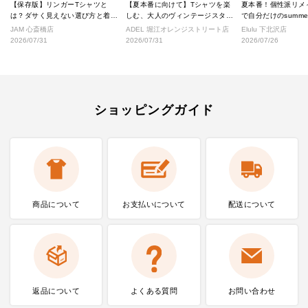
【保存版】リンガーTシャツと
【夏本番に向けて】Tシャツを楽
夏本番！個性派リメ
は？ダサく見えない選び方と着こ
しむ、大人のヴィンテージスタイ
で自分だけのsumm
なし完全ガイド
ル
へ！
JAM 心斎橋店
ADEL 堀江オレンジストリート店
Elulu 下北沢店
2026/07/31
2026/07/31
2026/07/26
ショッピングガイド
商品について
お支払いに
ついて
配送について
返品について
よくある質問
お問い合わせ