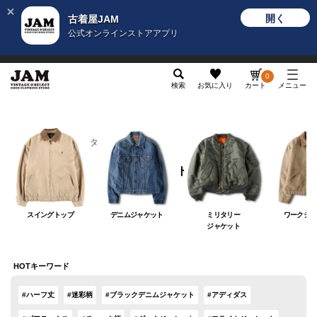
開く
古着屋JAM
公式オンラインストアアプリ
メンズ
レディース
カテゴリ
ヴィンテージ
グッ
0
検索
お気に入り
カート
メニュー
メンズ
アウター
ジャケット
ジャケット
スイングトップ
デニムジャケット
ミリタリー
ワークジャ
ジャケット
HOTキーワード
#ハーフ丈
#迷彩柄
#ブラックデニムジャケット
#アディダス