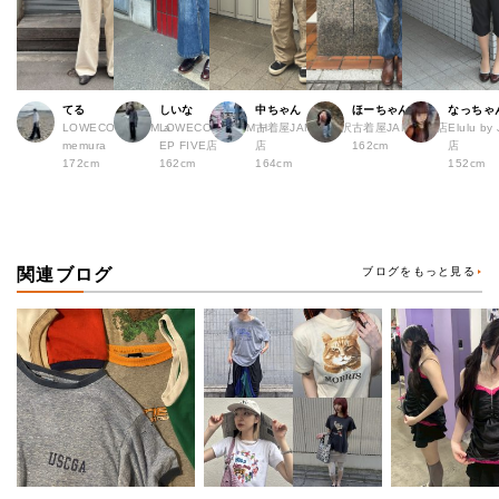
てる
しいな
中ちゃん
ほーちゃん
なっちゃ
LOWECO by JAM a
LOWECO by JAM H
古着屋JAM 下北沢
古着屋JAM 広島店
Elulu b
memura
EP FIVE店
店
162cm
店
172cm
162cm
164cm
152cm
関連ブログ
ブログをもっと見る