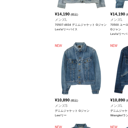
¥
14,190
¥
14,190
(税込)
(
メンズL
メンズL
70507-4834 デニムジャケット Gジャン
70500 ユ
Levi's/リーバイス
Gジャン
Levi's/リー
¥
10,890
¥
10,890
(税込)
(
メンズS
メンズL
デニムジャケット Gジャン
デニムジャケ
Lee/リー
Wrangler/