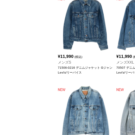
¥
11,990
¥
11,990
(税込)
(
メンズS
メンズXXL
71506-0216 デニムジャケット Gジャン
70507 デ
Levi's/リーバイス
Levi's/リー