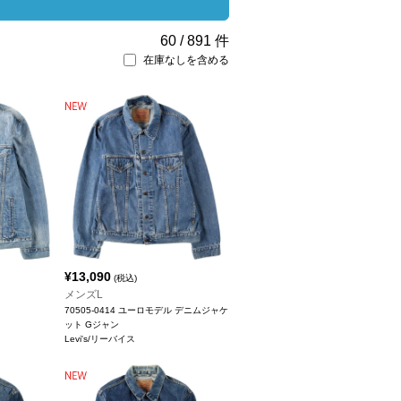
60
/
891
件
在庫なしを含める
¥
13,090
(税込)
メンズL
70505-0414 ユーロモデル デニムジャケ
ット Gジャン
Levi's/リーバイス