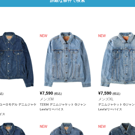
詳細な条件で検索
¥
7,590
¥
7,590
込)
(税込)
(税込)
メンズM
メンズXL
11 ユーロモデル デニムジャケ
72334 デニムジャケット Gジャン
デニムジャケット Gジャン
Levi's/リーバイス
Levi's/リーバイス
バイス