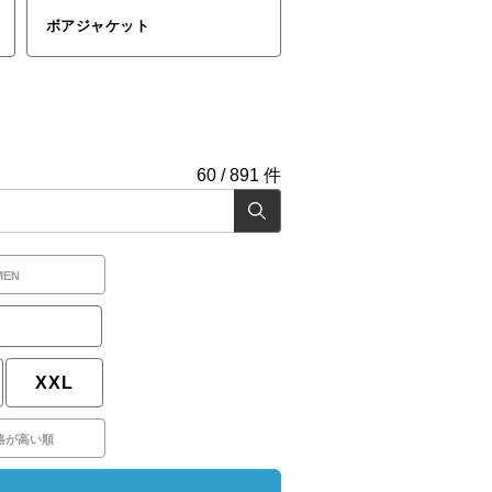
ボアジャケット
60
/
891
件
MEN
XXL
格が高い順