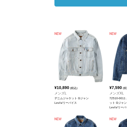
¥
10,890
¥
7,590
(税込)
(税
メンズL
メンズXL
デニムジャケット Gジャン
72510-00
Levi's/リーバイス
ット Gジャン
Levi's/リー