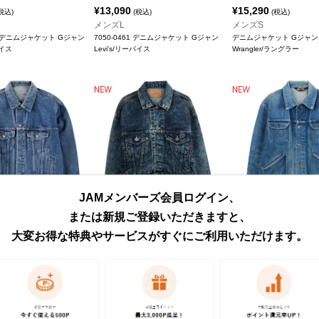
¥
13,090
¥
15,290
税込)
(税込)
(税込)
メンズL
メンズS
55 デニムジャケット Gジャン
7050-0461 デニムジャケット Gジャン
デニムジャケット Gジャン
バイス
Levi's/リーバイス
Wrangler/ラングラー
JAMメンバーズ会員ログイン、
または新規ご登録いただきますと、
¥
13,090
¥
15,290
税込)
(税込)
(税込)
大変お得な特典やサービスがすぐにご利用いただけます。
メンズS
メンズM
7 ユーロモデル デニムジャケッ
デニムジャケット Gジャン
デニムジャケット Gジャン
Levi's/リーバイス
Wrangler/ラングラー
バイス