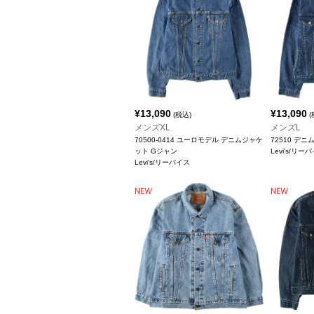
¥
13,090
¥
13,090
(税込)
(
メンズXL
メンズL
70500-0414 ユーロモデル デニムジャケ
72510 デ
ット Gジャン
Levi's/リー
Levi's/リーバイス