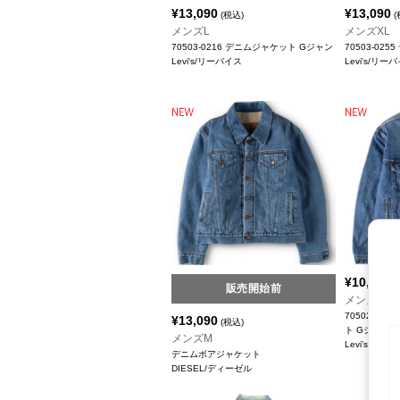
¥
13,090
¥
13,090
(税込)
(
メンズL
メンズXL
70503-0216 デニムジャケット Gジャン
70503-02
Levi's/リーバイス
Levi's/リー
¥
10,890
(
販売開始前
メンズXL
70502-0
¥
13,090
(税込)
ト Gジャン
メンズM
Levi's/リー
デニムボアジャケット
DIESEL/ディーゼル