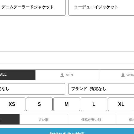
デニムテーラードジャケット
コーデュロイジャケット
ALL
MEN
WO
定なし
ブランド
指定なし
XS
S
M
L
XL
順
古い順
価格が安い順
価