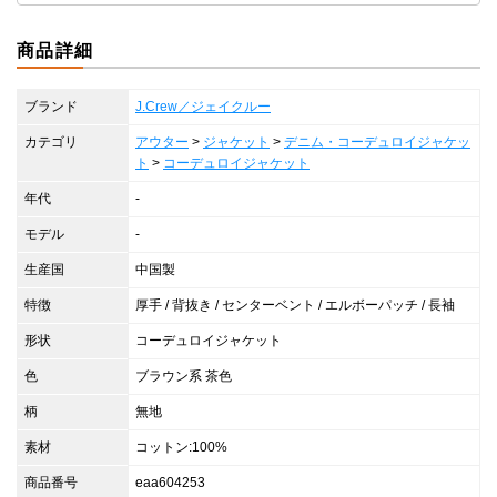
商品詳細
ブランド
J.Crew／ジェイクルー
カテゴリ
アウター
>
ジャケット
>
デニム・コーデュロイジャケッ
ト
>
コーデュロイジャケット
年代
-
モデル
-
生産国
中国製
特徴
厚手 / 背抜き / センターベント / エルボーパッチ / 長袖
形状
コーデュロイジャケット
色
ブラウン系 茶色
柄
無地
素材
コットン:100%
商品番号
eaa604253