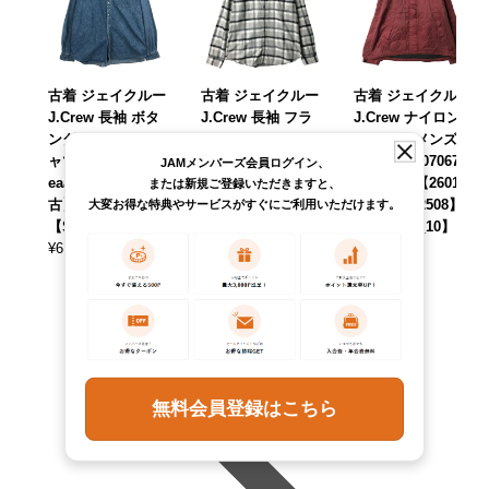
古着 ジェイクルー
古着 ジェイクルー
古着 ジェイクルー
J.Crew 長袖 ボタ
J.Crew 長袖 フラ
J.Crew ナイロンジ
ンダウンデニムシ
ンネルチェックシ
ャケット メンズL
ャツ メンズL相当 /
ャツ メンズL相当 /
相当 /eaa607067
JAMメンバーズ会員ログイン、
eaa611089 【中
eaa545587 【中
【中古】 【26011
または新規ご登録いただきますと、
古】 【260209】
古】 【251012】
1】 【NH-2508】
大変お得な特典やサービスがすぐにご利用いただけます。
【SS2606_10
【SS2606_30
【SS2606_10】
¥
6,490
¥
5,390
¥
7,590
(税込)
(税込)
(税込)
無料会員登録はこちら