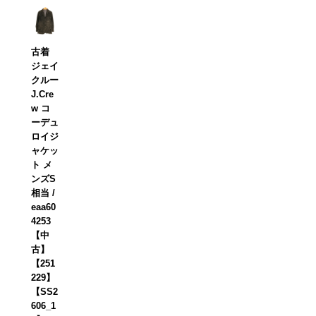
古着
ジェイ
クルー
J.Cre
w コ
ーデュ
ロイジ
ャケッ
ト メ
ンズS
相当 /
eaa60
4253
【中
古】
【251
229】
【SS2
606_1