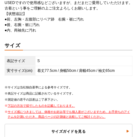
USEDですので使用感などございますが、まだまだご愛用していただけます。
古着という事をご理解の上ご注文よろしくお願いします。
【状態追記】
●前、左胸・左腹部にリペア跡 右腕・裾に汚れ
●後、右腕・裾に汚れ
●内、両袖先に汚れ
サイズ
表記サイズ
S
実寸サイズ(cm)
着丈77.5cm / 身幅50cm / 肩幅45cm / 袖丈65cm
サイズは当社独自基準による参考サイズです。
表記サイズは商品に記載されているサイズです。
測定値の若干の誤差はご了承下さい。
下記の方法で採寸したものを記載しております。
サイズ感につきましては、体格やお好み等でも個人差がございますため、お手持ちのアイ
テムを計測いただき、商品ページの計測値と比較してご検討ください。
サイズガイドを見る