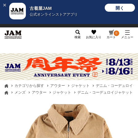
開く
古着屋JAM
公式オンラインストアアプリ
メンズ
レディース
カテゴリ
ヴィンテージ
グッ
0
検索
お気に入り
カート
メニュー
カテゴリから探す
アウター
ジャケット
デニム・コーデュロイジ
メンズ
アウター
ジャケット
デニム・コーデュロイジャケット