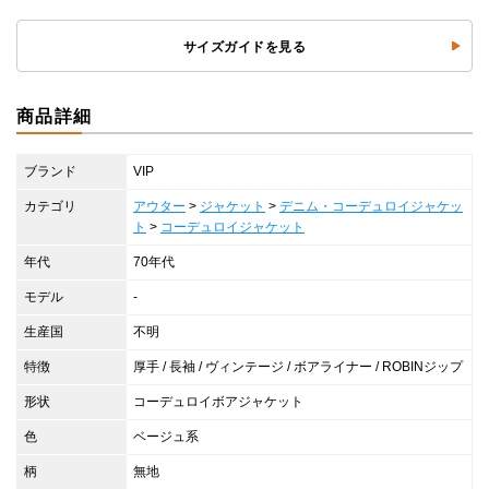
サイズガイドを見る
商品詳細
ブランド
VIP
カテゴリ
アウター
>
ジャケット
>
デニム・コーデュロイジャケッ
ト
>
コーデュロイジャケット
年代
70年代
モデル
-
生産国
不明
特徴
厚手 / 長袖 / ヴィンテージ / ボアライナー / ROBINジップ
形状
コーデュロイボアジャケット
色
ベージュ系
柄
無地