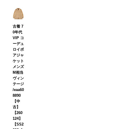
古着 7
0年代
VIP コ
ーデュ
ロイボ
アジャ
ケット
メンズ
M相当
ヴィン
テージ
/eaa60
8890
【中
古】
【260
124】
【SS2