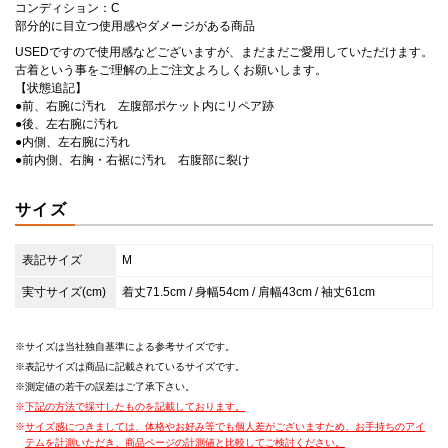
コンディション：C
部分的に目立つ使用感やダメージがある商品
USEDですので使用感などございますが、まだまだご愛用していただけます。
古着という事をご理解の上ご注文よろしくお願いします。
【状態追記】
●前、右腕に汚れ 左腹部ポケット内にリペア跡
●後、左右腕に汚れ
●内側、左右腕に汚れ
●前内側、右胸・右裾に汚れ 右腹部に裂け
サイズ
表記サイズ
M
実寸サイズ(cm)
着丈71.5cm / 身幅54cm / 肩幅43cm / 袖丈61cm
サイズは当社独自基準による参考サイズです。
表記サイズは商品に記載されているサイズです。
測定値の若干の誤差はご了承下さい。
下記の方法で採寸したものを記載しております。
サイズ感につきましては、体格やお好み等でも個人差がございますため、お手持ちのアイ
テムを計測いただき、商品ページの計測値と比較してご検討ください。