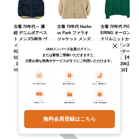
古着 70年代～ 濃
古着 70年代 Harbo
古着 70年代 PICK
紺 デニムボアベス
ur Park ファラオ
ERING オーロンア
ト メンズS相当 ヴ
ジャケット メンズ
クリルニットカー
ィンテージ /eaa59
L相当 ヴィンテー
ディガン メンズXL
JAMメンバーズ会員ログイン、
8122 【中古】 【2
ジ /eaa615695
相当 ヴィンテージ
または新規ご登録いただきますと、
51222】 【SS2606
【中古】 【26022
/eaa607651 【中
大変お得な特典やサービスがすぐにご利用いただけます。
_10】
8】 【SS2606_1
古】 【260206】
¥
8,690
0】
【SS2606_10】
(税込)
¥
11,990
¥
8,690
(税込)
(税込)
無料会員登録はこちら