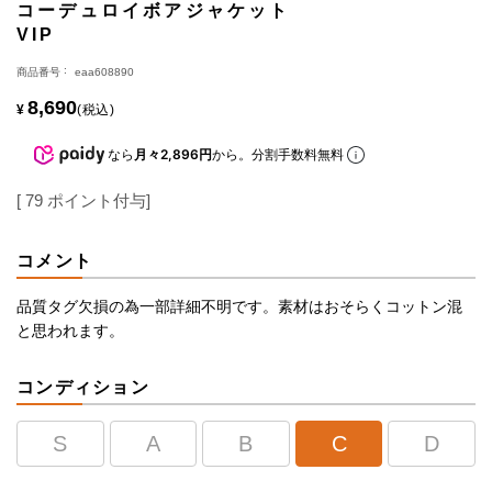
コーデュロイボアジャケット
VIP
商品番号
eaa608890
8,690
¥
税込
なら
月々2,896円
から。分割手数料無料
[
79
ポイント付与]
コメント
品質タグ欠損の為一部詳細不明です。素材はおそらくコットン混
と思われます。
コンディション
S
A
B
C
D