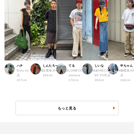
ハチ
しんたろー
てる
しいな
中ちゃん
Elulu by JAM 原宿
古着屋JAM 仙台店
LOWECO by JAM a
LOWECO by JAM H
古着屋JA
店
163cm
memura
EP FIVE店
店
157cm
172cm
162cm
164cm
もっと見る