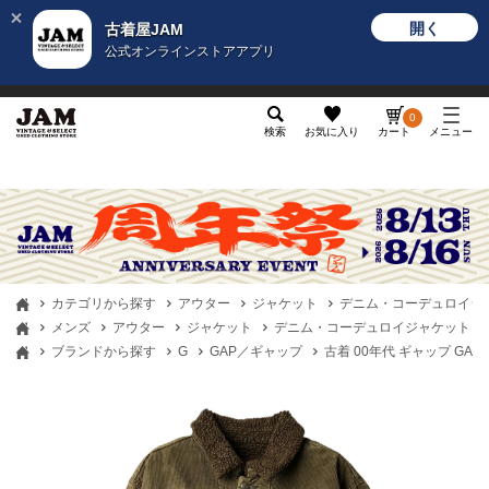
開く
古着屋JAM
公式オンラインストアアプリ
メンズ
レディース
カテゴリ
ヴィンテージ
グッ
0
検索
お気に入り
カート
メニュー
カテゴリから探す
アウター
ジャケット
デニム・コーデュロイジ
メンズ
アウター
ジャケット
デニム・コーデュロイジャケット
ブランドから探す
G
GAP／ギャップ
古着 00年代 ギャップ GAP