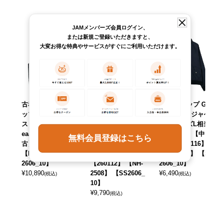
JAMメンバーズ会員ログイン、
または新規ご登録いただきますと、
大変お得な特典やサービスがすぐにご利用いただけます。
古着 00年代 ギャ
古着 90年代 ギャ
古着 ギャップ GA
ップ GAP 中綿ベ
ップ GAP オール
P ナイロンジャケ
スト メンズL相当 /
ドギャップ 中綿ベ
ット メンズL相当 /
eaa609784 【中
スト メンズM相当
eaa604188 【中
無料会員登録はこちら
古】 【260121】
ヴィンテージ /eaa
古】 【260116】
【NH-2508】 【SS
606787 【中古】
【NH-2508】 【SS
2606_10】
【260112】 【NH-
2606_10】
¥
10,890
2508】 【SS2606_
¥
6,490
(税込)
(税込)
10】
¥
9,790
(税込)