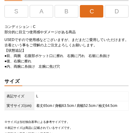
S
A
B
C
D
コンディション：C
部分的に目立つ使用感やダメージがある商品
USEDですので使用感などございますが、まだまだご愛用していただけます。
古着という事をご理解の上ご注文よろしくお願いします。
【状態追記】
●前、両腕 右腹部ポケット口に擦れ 右腕に汚れ 右裾に糸抜け
●後、右腕に擦れ
●内、両腕に糸抜け 左腕に焦げ穴
サイズ
表記サイズ
L
実寸サイズ(cm)
着丈65cm / 身幅63.5cm / 肩幅52.5cm / 袖丈64.5cm
サイズは当社独自基準による参考サイズです。
表記サイズは商品に記載されているサイズです。