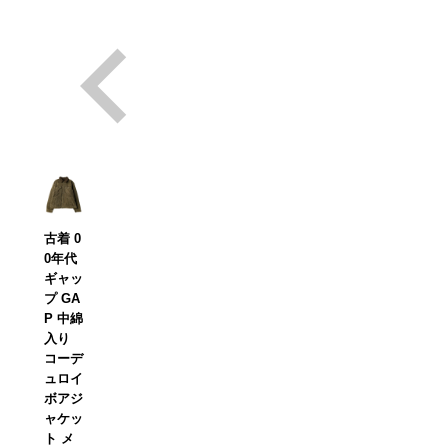
古着 0
0年代
ギャッ
プ GA
P 中綿
入り
コーデ
ュロイ
ボアジ
ャケッ
ト メ