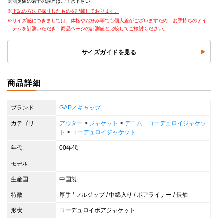
測定値の若干の誤差はご了承下さい。
下記の方法で採寸したものを記載しております。
サイズ感につきましては、体格やお好み等でも個人差がございますため、お手持ちのアイ
テムを計測いただき、商品ページの計測値と比較してご検討ください。
サイズガイドを見る
商品詳細
ブランド
GAP／ギャップ
カテゴリ
アウター
>
ジャケット
>
デニム・コーデュロイジャケッ
ト
>
コーデュロイジャケット
年代
00年代
モデル
-
生産国
中国製
特徴
厚手 / フルジップ / 中綿入り / ボアライナー / 長袖
形状
コーデュロイボアジャケット