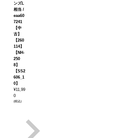
ンズL
相当 /
eaa60
7241
【中
古】
【260
114】
【NH-
250
8】
【SS2
606_1
0】
¥
11,99
0
(税込)