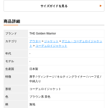
サイズガイドを見る
商品詳細
ブランド
THE Golden Warrior
カテゴリ
アウター
>
ジャケット
>
デニム・コーデュロイジャケッ
ト
>
コーデュロイジャケット
年代
-
モデル
-
生産国
日本製
特徴
厚手 / ヴィンテージ / キルティングライナー / ハーフ丈 /
中綿入り
形状
コーデュロイジャケット
色
ブラウン系 茶色
柄
無地