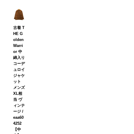
古着 T
HE G
olden
Warri
or 中
綿入り
コーデ
ュロイ
ジャケ
ット
メンズ
XL相
当 ヴ
ィンテ
ージ /
eaa60
4252
【中