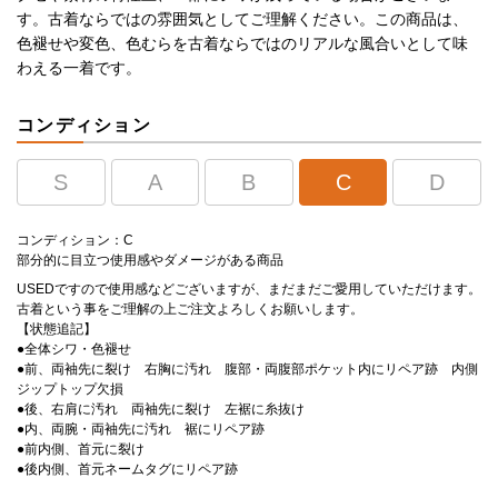
す。古着ならではの雰囲気としてご理解ください。この商品は、
色褪せや変色、色むらを古着ならではのリアルな風合いとして味
わえる一着です。
コンディション
S
A
B
C
D
コンディション：C
部分的に目立つ使用感やダメージがある商品
USEDですので使用感などございますが、まだまだご愛用していただけます。
古着という事をご理解の上ご注文よろしくお願いします。
【状態追記】
●全体シワ・色褪せ
●前、両袖先に裂け 右胸に汚れ 腹部・両腹部ポケット内にリペア跡 内側
ジップトップ欠損
●後、右肩に汚れ 両袖先に裂け 左裾に糸抜け
●内、両腕・両袖先に汚れ 裾にリペア跡
●前内側、首元に裂け
●後内側、首元ネームタグにリペア跡