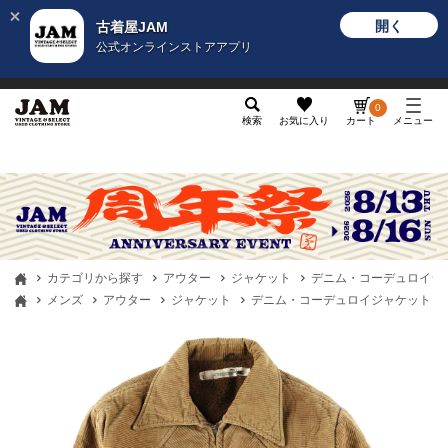
開く
古着屋JAM
公式オンラインストアアプリ
メンズ
レディース
カテゴリ
ヴィンテージ
グッ
0
検索
お気に入り
カート
メニュー
カテゴリから探す
アウター
ジャケット
デニム・コーデュロイジ
メンズ
アウター
ジャケット
デニム・コーデュロイジャケット