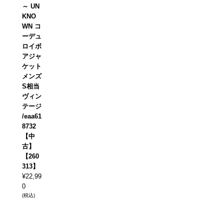
～ UN
KNO
WN コ
ーデュ
ロイボ
アジャ
ケット
メンズ
S相当
ヴィン
テージ
/eaa61
8732
【中
古】
【260
313】
¥
22,99
0
(税込)