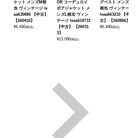
ケット メンズM相
OR コーデュロイ
グベスト メンズL
当 ヴィンテージ /e
ボアジャケット メ
相当 ヴィンテージ
aa630886 【中古】
ンズL相当 ヴィン
/eaa663210 【中
【260410】
テージ /eaa618731
古】 【260806】
¥
6,490
【中古】 【26031
¥
6,490
(税込)
(税込)
3】
¥
13,090
(税込)