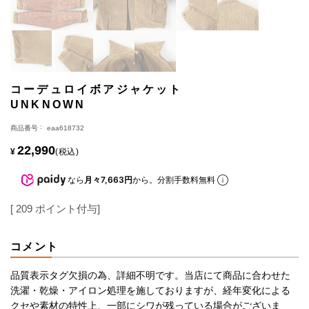
コーデュロイボアジャケット
UNKNOWN
商品番号
eaa618732
22,990
¥
税込
なら
月々7,663円
から。分割手数料無料
[
209
ポイント付与]
コメント
品質表示タグ欠損の為、詳細不明です。当店にて商品に合わせた
洗濯・乾燥・アイロン処理を施しておりますが、経年変化による
クセや素材の特性上、一部にシワが残っている場合がございま