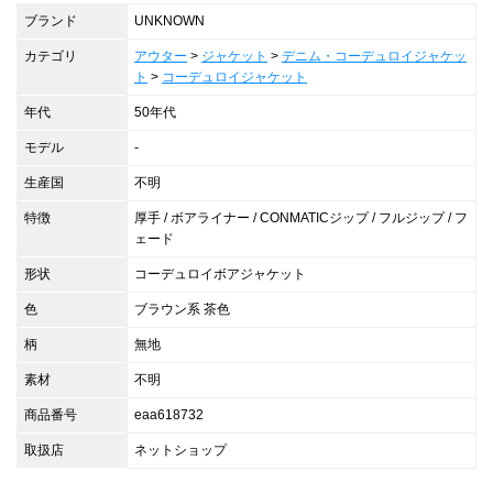
ブランド
UNKNOWN
カテゴリ
アウター
>
ジャケット
>
デニム・コーデュロイジャケッ
ト
>
コーデュロイジャケット
年代
50年代
モデル
-
生産国
不明
特徴
厚手 / ボアライナー / CONMATICジップ / フルジップ / フ
ェード
形状
コーデュロイボアジャケット
色
ブラウン系 茶色
柄
無地
素材
不明
商品番号
eaa618732
取扱店
ネットショップ