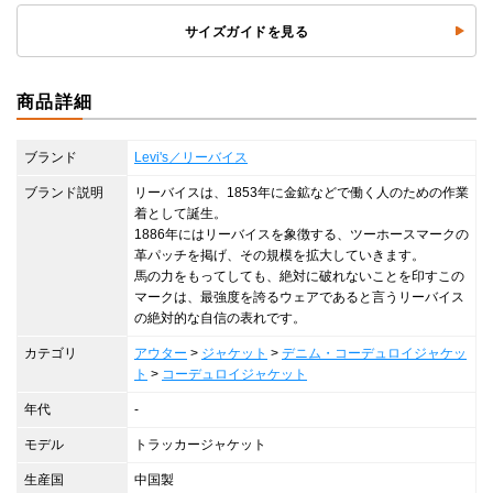
サイズガイドを見る
商品詳細
ブランド
Levi's／リーバイス
ブランド説明
リーバイスは、1853年に金鉱などで働く人のための作業
着として誕生。
1886年にはリーバイスを象徴する、ツーホースマークの
革パッチを掲げ、その規模を拡大していきます。
馬の力をもってしても、絶対に破れないことを印すこの
マークは、最強度を誇るウェアであると言うリーバイス
の絶対的な自信の表れです。
カテゴリ
アウター
>
ジャケット
>
デニム・コーデュロイジャケッ
ト
>
コーデュロイジャケット
年代
-
モデル
トラッカージャケット
生産国
中国製