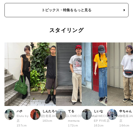
トピックス・特集をもっと見る
スタイリング
ハチ
しんたろー
てる
しいな
中ちゃん
Elulu by JAM 原宿
古着屋JAM 仙台店
LOWECO by JAM a
LOWECO by JAM H
古着屋JA
店
163cm
memura
EP FIVE店
店
157cm
172cm
162cm
164cm