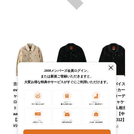
JAMメンバーズ会員ログイン、
または新規ご登録いただきますと、
大変お得な特典やサービスがすぐにご利用いただけます。
古着 リーバイス L
古着 リーバイス L
古着 リーバイス L
evis トラッカージ
evis トラッカージ
evis トラッカージ
ャケット コーデュ
ャケット コーデュ
ャケット コーデュ
ロイボアジャケッ
ロイボアジャケッ
ロイボアジャケッ
ト メンズM相当 /e
ト メンズL相当 /ea
ト メンズXL相当 /
aa633232 【中古】
a624410 【中古】
eaa624405 【中
【260416】
【260312】
古】 【260312】
¥
9,790
¥
11,990
¥
11,990
(税込)
(税込)
(税込)