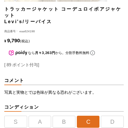
トラッカージャケット コーデュロイボアジャケ
ット
Levi's/リーバイス
商品番号
eaa624198
9,790
¥
税込
なら
月々3,263円
から。分割手数料無料
[
89
ポイント付与]
コメント
写真と実物とでは色味が異なる恐れがございます。
コンディション
S
A
B
C
D