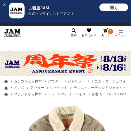
開く
古着屋JAM
公式オンラインストアアプリ
メンズ
レディース
カテゴリ
ヴィンテージ
グッ
0
検索
お気に入り
カート
メニュー
カテゴリから探す
アウター
ジャケット
デニム・コーデュロイジ
メンズ
アウター
ジャケット
デニム・コーデュロイジャケット
ブランドから探す
L
Levi's／リーバイス
古着 リーバイス Levis