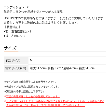
コンディション：C
部分的に目立つ使用感やダメージがある商品
USEDですので使用感などございますが、まだまだご愛用していただけます。
古着という事をご理解の上ご注文よろしくお願いします。
【状態追記】
●前、左右腹部にシミ
●後、左腕にシミ
サイズ
表記サイズ
M
実寸サイズ(cm)
着丈61.5cm / 身幅55cm / 肩幅47cm / 袖丈64.5cm
サイズは当社独自基準による参考サイズです。
表記サイズは商品に記載されているサイズです。
測定値の若干の誤差はご了承下さい。
下記の方法で採寸したものを記載しております。
サイズ感につきましては、体格やお好み等でも個人差がございますため、お手持ちのアイ
テムを計測いただき、商品ページの計測値と比較してご検討ください。