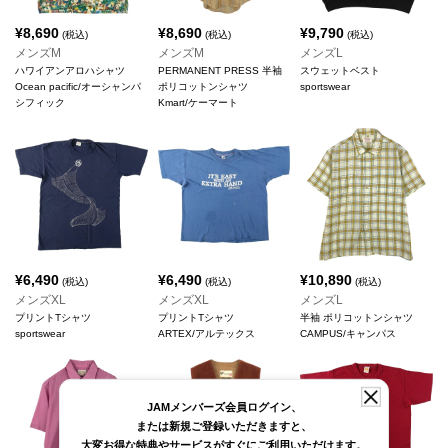
¥
8,690
¥
8,690
¥
9,790
(税込)
(税込)
(税込)
メンズM
メンズM
メンズL
ハワイアンアロハシャツ
PERMANENT PRESS 半袖
スウェットベスト
Ocean pacific/オーシャンパ
ポリコットンシャツ
sportswear
シフィック
Kmart/ケーマート
¥
6,490
¥
6,490
¥
10,890
(税込)
(税込)
(税込)
メンズXL
メンズXL
メンズL
プリントTシャツ
プリントTシャツ
半袖 ポリコットンシャツ
sportswear
ARTEX/アルテックス
CAMPUS/キャンパス
JAMメンバーズ会員ログイン、
または新規ご登録いただきますと、
大変お得な特典やサービスがすぐにご利用いただけます。