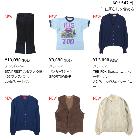
60
/
647
件
在庫なしを含める
¥
13,090
¥
8,690
¥
13,090
(税込)
(税込)
(税込)
メンズW34
メンズM
メンズM
STA-PREST スタプレ 646-4
リンガーTシャツ
THE FOX Sweater ニットカ
459 フレアパンツ
SPORTSWEAR
ーディガン
Levi's/リーバイス
J.C.Penney/ジェイシーペニ
ー