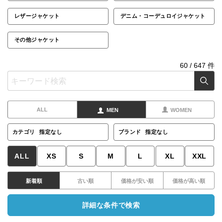
レザージャケット
デニム・コーデュロイジャケット
その他ジャケット
60
/
647
件
ALL
MEN
WOMEN
カテゴリ
指定なし
ブランド
指定なし
ALL
XS
S
M
L
XL
XXL
新着順
古い順
価格が安い順
価格が高い順
詳細な条件で検索