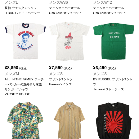
メンズL
メンズW36
メンズW42
長袖 ウエスタンシャツ
デニムオーバーオール
デニムオーバーオール
H BAR C/エイチバーシー
Osh kosh/オシュコシュ
Osh kosh/オシュコシュ
¥
8,690
¥
7,590
¥
6,490
(税込)
(税込)
(税込)
メンズM
メンズS
メンズS
ALL IN THE FAMILY アーチ
プリントTシャツ
BY RUSSEL プリントTシャ
ーバンカーの並外れた家族
Hanes/ヘインズ
ツ
リンガーTシャツ
Jerzees/ジャージーズ
VARSITY HOUSE