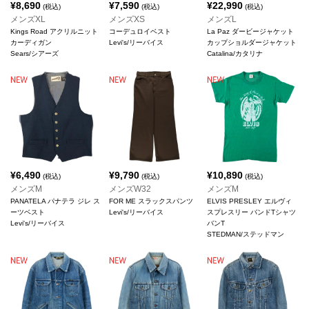
¥
8,690
¥
7,590
¥
22,990
(税込)
(税込)
(税込)
メンズXL
メンズXS
メンズL
Kings Road アクリルニット
コーデュロイベスト
La Paz ダービージャケット
カーディガン
Levi's/リーバイス
カップショルダージャケット
Sears/シアーズ
Catalina/カタリナ
¥
6,490
¥
9,790
¥
10,890
(税込)
(税込)
(税込)
メンズM
メンズW32
メンズM
PANATELA パナテラ ジレ ス
FOR ME スラックスパンツ
ELVIS PRESLEY エルヴィ
ーツベスト
Levi's/リーバイス
スプレスリー バンドTシャツ
Levi's/リーバイス
バンT
STEDMAN/ステッドマン