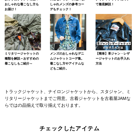
おしゃれな着こなし方も
しゃれメンズの参考コー
て徹底解説！
お届け！
デもチェック！
ミリタリージャケットの
メンズのおしゃれなデニ
【簡単】革ジャン・レザ
種類を解説～おすすめの
ムジャケットコーデ集。
ージャケットのお手入れ
着こなしもご紹介～
着こなし方やアイテムな
方法
どもご紹介。
トラックジャケット、ナイロンジャケットから、スタジャン、ミ
リタリージャケットまでご用意。古着ジャケットを古着屋JAMな
らではの品揃えで取り揃えております。
チェックしたアイテム