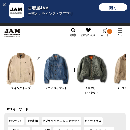
開く
古着屋JAM
公式オンラインストアアプリ
メンズ
レディース
カテゴリ
ヴィンテージ
グッ
0
検索
お気に入り
カート
メニュー
メンズ
アウター
ジャケット
ジャケット
スイングトップ
デニムジャケット
ミリタリー
ワークジャ
ジャケット
HOTキーワード
#ハーフ丈
#迷彩柄
#ブラックデニムジャケット
#アディダス