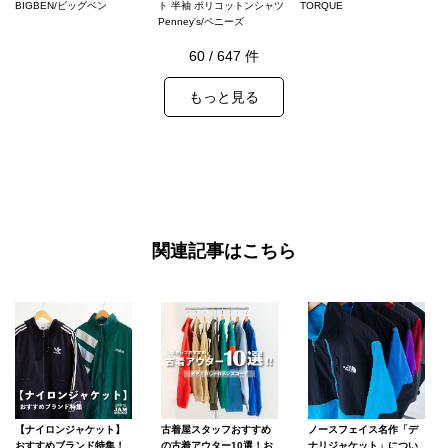
BIGBEN/ビッグベン
ト 半袖 ポリコットンシャツ
TORQUE
Penney's/ペニーズ
60
/
647
件
もっと見る
関連記事はこちら
【ナイロンジャケット】
古着屋スタッフおすすめ
ノースフェイス名作「デ
おすすめブランド特集！
の古着アウター10選！お
ナリジャケット」につい