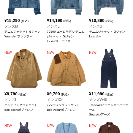
¥
15,290
¥
14,190
¥
10,890
(税込)
(税込)
(税込)
メンズM
メンズL
メンズS
デニムジャケット Gジャン
70500 ユーロモデル デニム
デニムジャケット Gジャン
Wrangler/ラングラー
ジャケット Gジャン
Lee/リー
Levi's/リーバイス
¥
9,790
¥
9,790
¥
11,990
(税込)
(税込)
(税込)
メンズL
メンズXXL
メンズW40
ハンティングジャケット
ハンティングジャケット
Tradewear デニムオーバーオ
bob allen/ボブアレン
Bob Allen/ボブアレン
ール
Sears/シアーズ