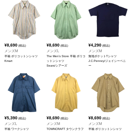
¥
8,690
¥
8,690
¥
4,290
(税込)
(税込)
(税込)
メンズM
メンズL
メンズM
半袖 ポリコットンシャツ
The Men's Store 半袖 ポリコ
無地ポケットTシャツ
Kmart
ットンシャツ
J.C.Penney/ジェイシーペニ
Sears/シアーズ
ー
¥
5,390
¥
8,690
¥
8,690
(税込)
(税込)
(税込)
メンズL
メンズM
メンズM
半袖 ワークシャツ
TOWNCRAFT タウンクラフ
半袖 ポリコットンシャツ