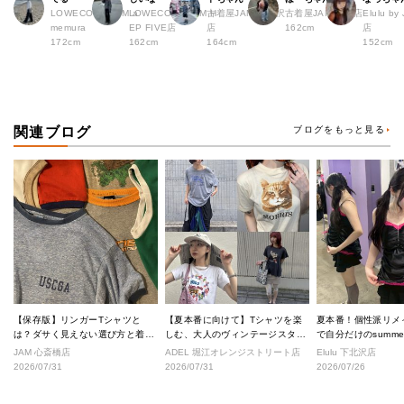
LOWECO by JAM a
LOWECO by JAM H
古着屋JAM 下北沢
古着屋JAM 広島店
Elulu b
memura
EP FIVE店
店
162cm
店
172cm
162cm
164cm
152cm
関連ブログ
ブログをもっと見る
【保存版】リンガーTシャツと
【夏本番に向けて】Tシャツを楽
夏本番！個性派リメ
は？ダサく見えない選び方と着こ
しむ、大人のヴィンテージスタイ
で自分だけのsumm
なし完全ガイド
ル
へ！
JAM 心斎橋店
ADEL 堀江オレンジストリート店
Elulu 下北沢店
2026/07/31
2026/07/31
2026/07/26