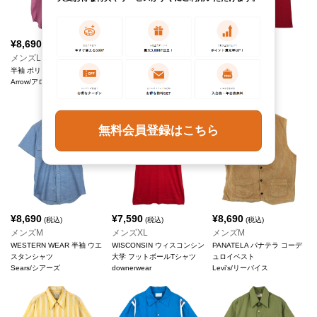
¥
8,690
¥
7,590
¥
8,690
(税込)
(税込)
(税込)
メンズL
メンズS
メンズM
半袖 ポリシャツ
PANATELA パナテラ コーデ
プリントTシャツ
Arrow/アロー
ュロイベスト
Russell/ラッセル
Levi's/リーバイス
無料会員登録はこちら
¥
8,690
¥
7,590
¥
8,690
(税込)
(税込)
(税込)
メンズM
メンズXL
メンズM
WESTERN WEAR 半袖 ウエ
WISCONSIN ウィスコンシン
PANATELA パナテラ コーデ
スタンシャツ
大学 フットボールTシャツ
ュロイベスト
Sears/シアーズ
downerwear
Levi's/リーバイス