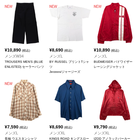
¥
10,890
¥
8,690
¥
10,890
(税込)
(税込)
(税込)
メンズW34
メンズL
メンズL
TROUSERS MEN'S (BLUE
BY RUSSEL プリントTシャ
BUDWEISER バドワイザー
ENLISTED) セーラーパンツ
ツ
レーシングジャケット
Jerzees/ジャージーズ
¥
7,590
¥
8,690
¥
9,790
(税込)
(税込)
(税込)
メンズL
メンズXL
メンズXL
長袖 ウエスタンシャツ
KINGS ROAD キングスロー
IZOD アノラックパーカー