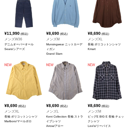
¥
11,990
¥
8,690
¥
8,690
(税込)
(税込)
(税込)
メンズW36
メンズM
メンズXL
デニムオーバーオール
Munsingwear ニットカーデ
長袖 ポリコットンシャツ
Sears/シアーズ
ィガン
Kmart
Grand Slam
¥
8,690
¥
8,690
¥
8,690
(税込)
(税込)
(税込)
メンズXL
メンズL
メンズM
長袖 ポリコットンシャツ
Kent Collection 長袖 ストラ
ビッグE BIG E 長袖 チェッ
Marlboro/マールボロ
イプシャツ
クシャツ
Arrow/アロー
Levi's/リーバイス