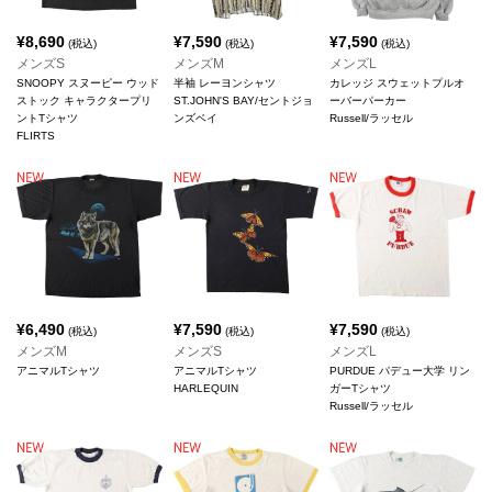
¥
8,690
¥
7,590
¥
7,590
(税込)
(税込)
(税込)
メンズS
メンズM
メンズL
SNOOPY スヌーピー ウッド
半袖 レーヨンシャツ
カレッジ スウェットプルオ
ストック キャラクタープリ
ST.JOHN'S BAY/セントジョ
ーバーパーカー
ントTシャツ
ンズベイ
Russell/ラッセル
FLIRTS
¥
6,490
¥
7,590
¥
7,590
(税込)
(税込)
(税込)
メンズM
メンズS
メンズL
アニマルTシャツ
アニマルTシャツ
PURDUE パデュー大学 リン
HARLEQUIN
ガーTシャツ
Russell/ラッセル