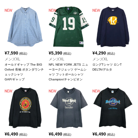
¥
7,590
¥
5,390
¥
4,290
(税込)
(税込)
(税込)
メンズXL
メンズXL
メンズXL
オールドギャップ The BIG
NFL NEW YORK JETS ニュ
ロングTシャツ ロンT
Oxford 長袖 ボタンダウンチ
ーヨークジェッツ ゲームシ
DELTA/デルタ
ェックシャツ
ャツ フットボールシャツ
GAP/ギャップ
Champion/チャンピオン
¥
6,490
¥
6,490
¥
6,490
(税込)
(税込)
(税込)