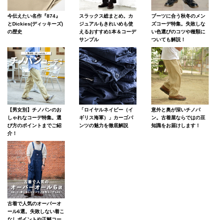
スラックス総まとめ。カ
ブーツに合う秋冬のメン
今伝えたい名作『874』
ジュアルもきれいめも使
ズコーデ特集。失敗しな
とDickies(ディッキーズ)
えるおすすめ1本＆コーデ
い色選びのコツや種類に
の歴史
サンプル
ついても解説！
意外と奥が深いチノパ
【男女別】チノパンのお
「ロイヤルネイビー（イ
ン。古着屋ならではの豆
しゃれなコーデ特集。選
ギリス海軍）」カーゴパ
知識をお届けします！
び方のポイントまでご紹
ンツの魅力を徹底解説
介！
古着で人気のオーバーオ
ール6選。失敗しない着こ
なしポイントや正解コー