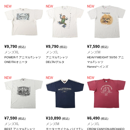
¥
9,790
¥
9,790
¥
7,590
(税込)
(税込)
(税込)
メンズXL
メンズL
メンズM
POWER-T アニマルTシャツ
アニマルTシャツ
HEAVYWEIGHT 50/50 アニ
ONEITA/オニータ
DELTA/デルタ
マルTシャツ
Hanes/ヘインズ
¥
7,590
¥
10,890
¥
6,490
(税込)
(税込)
(税込)
メンズXL
メンズM
メンズL
BEST アニマルTシャツ
モーターサイクル バイクTシ
CROW CANYON ARCHAEO