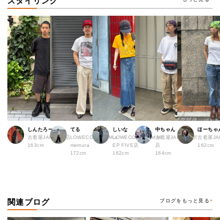
スタイリング
しんたろー
てる
しいな
中ちゃん
ほーちゃ
古着屋JAM 仙台店
LOWECO by JAM a
LOWECO by JAM H
古着屋JAM 下北沢
古着屋J
163cm
memura
EP FIVE店
店
162cm
172cm
162cm
164cm
関連ブログ
ブログをもっと見る