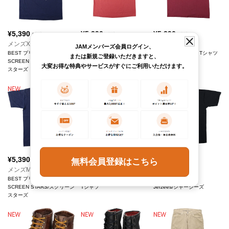
¥
5,390
¥
5,390
¥
5,390
(税込)
(税込)
(税込)
メンズXL
メンズL
メンズM
JAMメンバーズ会員ログイン、
BEST プリントTシャツ
BEST プリントTシャツ
POWER-T プリントTシャツ
または新規ご登録いただきますと、
SCREEN STARS/スクリーン
FRUIT OF THE LOOM/フル
ONEITA/オニータ
大変お得な特典やサービスがすぐにご利用いただけます。
スターズ
ーツオブザルーム
¥
5,390
¥
5,390
¥
5,390
無料会員登録はこちら
(税込)
(税込)
(税込)
メンズM
メンズM
メンズXL
BEST プリントTシャツ
IBEW LOCAL 501 プリント
プリントTシャツ
SCREEN STARS/スクリーン
Tシャツ
Jerzees/ジャージーズ
スターズ