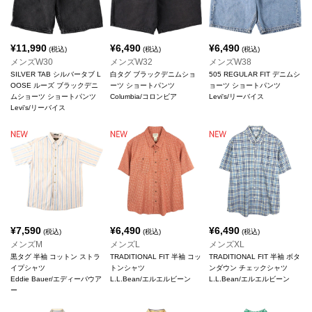
¥
11,990
¥
6,490
¥
6,490
(税込)
(税込)
(税込)
メンズW30
メンズW32
メンズW38
SILVER TAB シルバータブ L
白タグ ブラックデニムショ
505 REGULAR FIT デニムシ
OOSE ルーズ ブラックデニ
ーツ ショートパンツ
ョーツ ショートパンツ
ムショーツ ショートパンツ
Columbia/コロンビア
Levi's/リーバイス
Levi's/リーバイス
¥
7,590
¥
6,490
¥
6,490
(税込)
(税込)
(税込)
メンズM
メンズL
メンズXL
黒タグ 半袖 コットン ストラ
TRADITIONAL FIT 半袖 コッ
TRADITIONAL FIT 半袖 ボタ
イプシャツ
トンシャツ
ンダウン チェックシャツ
Eddie Bauer/エディーバウア
L.L.Bean/エルエルビーン
L.L.Bean/エルエルビーン
ー