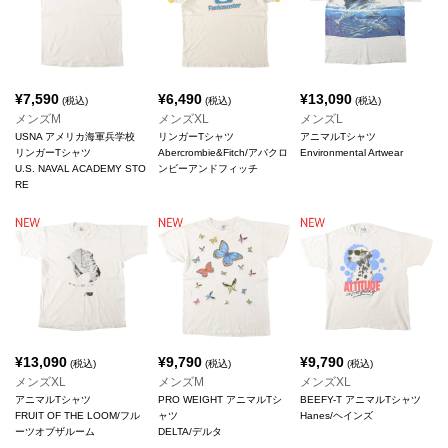
¥
7,590
¥
6,490
¥
13,090
(税込)
(税込)
(税込)
メンズM
メンズXL
メンズL
USNA アメリカ海軍兵学校
リンガーTシャツ
アニマルTシャツ
リンガーTシャツ
Abercrombie&Fitch/アバクロ
Environmental Artwear
U.S. NAVAL ACADEMY STO
ンビーアンドフィッチ
RE
¥
13,090
¥
9,790
¥
9,790
(税込)
(税込)
(税込)
メンズXL
メンズM
メンズXL
アニマルTシャツ
PRO WEIGHT アニマルTシ
BEEFY-T アニマルTシャツ
FRUIT OF THE LOOM/フル
ャツ
Hanes/ヘインズ
ーツオブザルーム
DELTA/デルタ