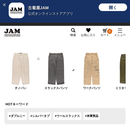
開く
古着屋JAM
公式オンラインストアアプリ
メンズ
レディース
カテゴリ
ヴィンテージ
グッ
0
検索
お気に入り
カート
メニュー
メンズ
ボトムス
ロングパンツ
ロングパンツ
チノパン
スラックスパンツ
ワークパンツ
ミリタリー
HOTキーワード
#ダブルニー
#シルバータブ
#ウールスラックス
#米軍実品