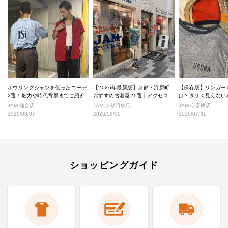
ボウリングシャツを使ったコーデ
【2026年最新版】京都・河原町
【保存版】リンガー
2選！魅力や時代背景までご紹介
おすすめ古着屋21選｜アクセス良
は？ダサく見えない
好な絶対行くべきショップ厳選！
なし完全ガイド
JAM 仙台店
JAM 京都四条店
JAM 心斎橋店
2026/08/07
2026/08/06
2026/07/31
ショッピングガイド