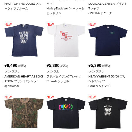
FRUIT OF THE LOOM/フル
ャツ
LOGICAL CENTER プリント
ーツオブザルーム
Harley-Davidson/ハーレーダ
Tシャツ
ビッドソン
ONEITA/オニータ
¥
6,490
¥
5,390
¥
5,390
(税込)
(税込)
(税込)
メンズXL
メンズL
メンズXL
AMERICAN HEART ASSOCI
アドバタイジングTシャツ
HEAVYWEIGHT 50/50 プリ
ATION プリントTシャツ
Russell/ラッセル
ントTシャツ
sportswear
Hanes/ヘインズ