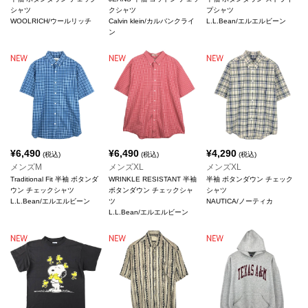
シャツ
クシャツ
プシャツ
WOOLRICH/ウールリッチ
Calvin klein/カルバンクライ
L.L.Bean/エルエルビーン
ン
¥
6,490
¥
6,490
¥
4,290
(税込)
(税込)
(税込)
メンズM
メンズXL
メンズXL
Traditional Fit 半袖 ボタンダ
WRINKLE RESISTANT 半袖
半袖 ボタンダウン チェック
ウン チェックシャツ
ボタンダウン チェックシャ
シャツ
L.L.Bean/エルエルビーン
ツ
NAUTICA/ノーティカ
L.L.Bean/エルエルビーン