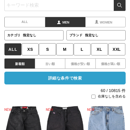
ALL
MEN
WOMEN
カテゴリ
指定なし
ブランド
指定なし
ALL
XS
S
M
L
XL
XXL
新着順
古い順
価格が安い順
価格が高い順
詳細な条件で検索
60
/
10815
件
在庫なしを含める