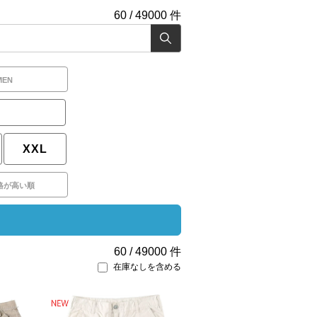
60
/
49000
件
MEN
XXL
格が高い順
60
/
49000
件
在庫なしを含める