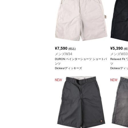
¥
7,590
¥
5,390
(税込)
(税
メンズW34
メンズW33
DURON ペインターショーツ ショートパ
Relaxed 
ンツ
ツ
Dickies/ディッキーズ
Dickies/デ