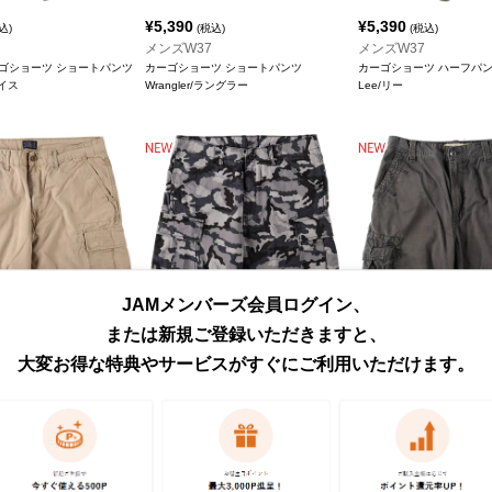
¥
5,390
¥
5,390
込)
(税込)
(税込)
メンズW37
メンズW37
ーゴショーツ ショートパンツ
カーゴショーツ ショートパンツ
カーゴショーツ ハーフパ
バイス
Wrangler/ラングラー
Lee/リー
JAMメンバーズ会員ログイン、
または新規ご登録いただきますと、
¥
5,390
¥
5,390
込)
(税込)
(税込)
大変お得な特典やサービスがすぐにご利用いただけます。
メンズW36
メンズW34
ツ ショートパンツ
カーゴショーツ ハーフパンツ
CARGO カーゴショーツ 
バイス
Levi's/リーバイス
Levi's/リーバイス