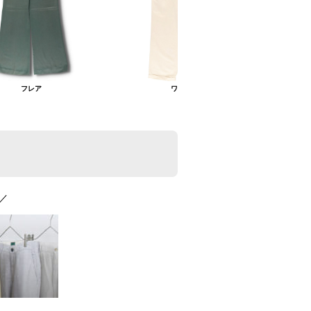
フレア
ワイド
／