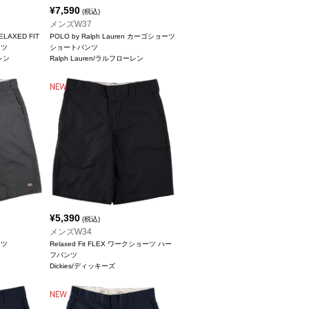
¥
7,590
(税込)
メンズW37
ELAXED FIT
POLO by Ralph Lauren カーゴショーツ
ンツ
ショートパンツ
ーレン
Ralph Lauren/ラルフローレン
¥
5,390
(税込)
メンズW34
ンツ
Relaxed Fit FLEX ワークショーツ ハー
フパンツ
Dickies/ディッキーズ