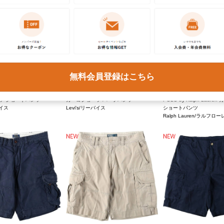
無料会員登録はこちら
¥
5,390
¥
7,590
込)
(税込)
(税込)
メンズW34
メンズW36
ツ ショートパンツ
カーゴショーツ ハーフパンツ
POLO by Ralph Laur
バイス
Levi's/リーバイス
ショートパンツ
Ralph Lauren/ラルフロ