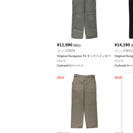
¥
11,990
¥
14,190
(税込)
(
メンズW29
メンズW32
Original Dungaree Fit ダックペインター
Original D
パンツ
パンツ
Carhartt/カーハート
Carhartt/