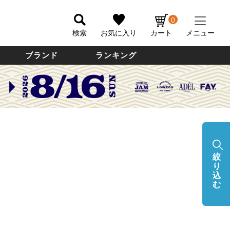
0
検索
お気に入り
カート
メニュー
ブランド
ランキング
絞
り
込
む