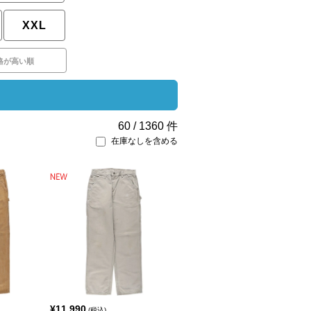
XXL
格が高い順
60
/
1360
件
在庫なしを含める
¥
11,990
(税込)