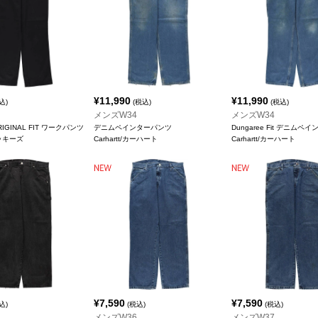
¥
11,990
¥
11,990
込)
(税込)
(税込)
メンズW34
メンズW34
ORIGINAL FIT ワークパンツ
デニムペインターパンツ
Dungaree Fit デニム
ィッキーズ
Carhartt/カーハート
Carhartt/カーハート
¥
7,590
¥
7,590
込)
(税込)
(税込)
メンズW36
メンズW37