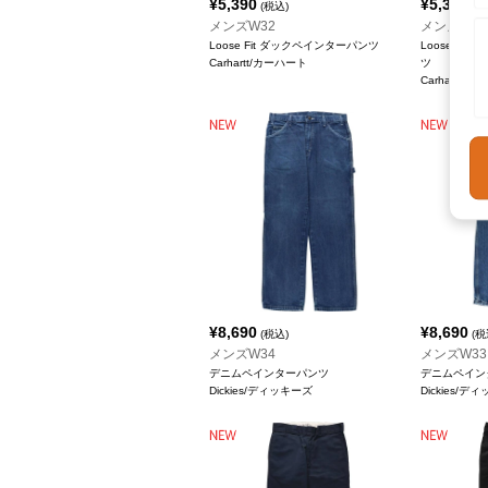
¥
5,390
¥
5,390
(税込)
(税
メンズW32
メンズW33
Loose Fit ダックペインターパンツ
Loose Ori
Carhartt/カーハート
ツ
Carhartt/
¥
8,690
¥
8,690
(税込)
(税
メンズW34
メンズW33
デニムペインターパンツ
デニムペイン
Dickies/ディッキーズ
Dickies/デ