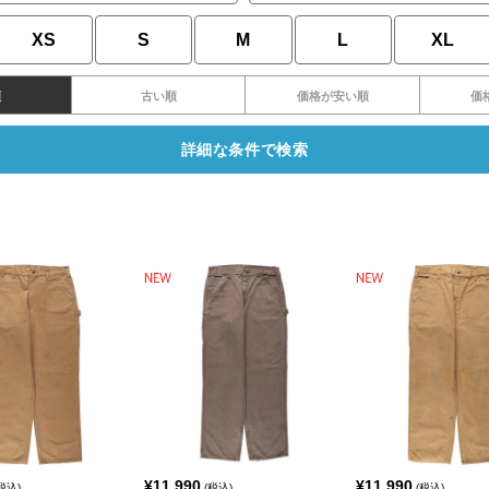
XS
S
M
L
XL
順
古い順
価格が安い順
価
詳細な条件で検索
¥
11,990
¥
11,990
税込)
(税込)
(税込)