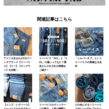
関連記事はこちら
アメリカ生まれの3大ジー
リーバイス「501」と「5
「シルバータブ」という
ンズブランド【リーバイ
05」の違いってなに？歴
リーバイスの異端なる名
ス】【リー】【ラングラ
史からそれぞれの特徴を
作
ー】を比較！
ご紹介！
【メンズ・レディース】
リーバイスのヴィンテー
どの色にする？リーバイ
リーバイスのおすすめジ
ジの魅力。人気の種類と
ス501コーデを【カラー