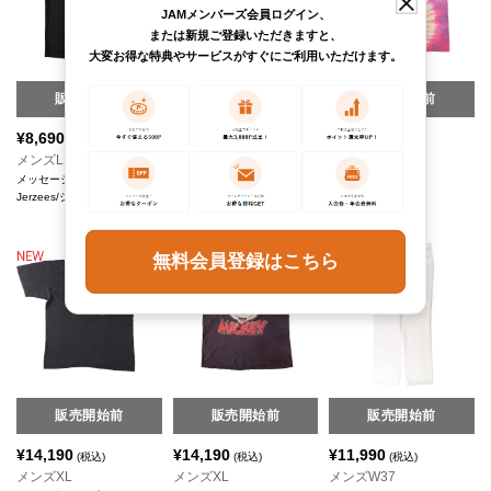
JAMメンバーズ会員ログイン、
または新規ご登録いただきますと、
大変お得な特典やサービスがすぐにご利用いただけます。
販売開始前
販売開始前
販売開始前
¥
8,690
¥
14,190
¥
16,390
(税込)
(税込)
(税込)
メンズL
メンズM
メンズXXL
メッセージプリントTシャツ
JESUS CHRIST イエスキリ
プリントTシャツ
Jerzees/ジャージーズ
スト プリントTシャツ
BELTON
Alore
無料会員登録はこちら
販売開始前
販売開始前
販売開始前
¥
14,190
¥
14,190
¥
11,990
(税込)
(税込)
(税込)
メンズXL
メンズXL
メンズW37