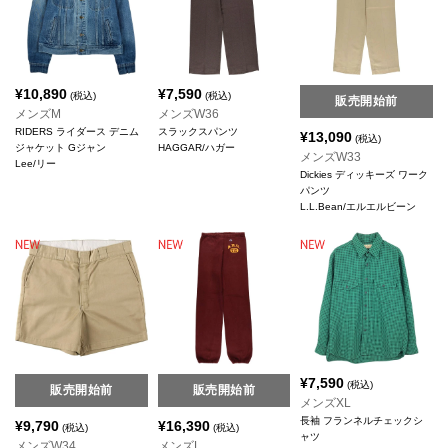
¥
10,890
¥
7,590
(税込)
(税込)
販売開始前
メンズM
メンズW36
RIDERS ライダース デニム
スラックスパンツ
¥
13,090
(税込)
ジャケット Gジャン
HAGGAR/ハガー
メンズW33
Lee/リー
Dickies ディッキーズ ワーク
パンツ
L.L.Bean/エルエルビーン
¥
7,590
(税込)
販売開始前
販売開始前
メンズXL
長袖 フランネルチェックシ
¥
9,790
¥
16,390
(税込)
(税込)
ャツ
メンズW34
メンズL