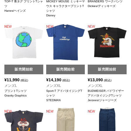
TOP-T 青タグ プリントTシャ
MICKEY MOUSE ミッキーマ
BRANDERS ワークパンツ
ツ
ウス キャラクタープリントT
Dickies/ディッキーズ
Hanes/ヘインズ
シャツ
Disney
販売開始前
販売開始前
販売開始前
¥
11,990
¥
14,190
¥
13,090
(税込)
(税込)
(税込)
メンズL
メンズXL
メンズXL
プリントTシャツ
Sport-T アドバタイジングT
BUDWEISER バドワイザー
Gravity Graphics
シャツ
アドバタイジングTシャツ
STEDMAN
Jerzees/ジャージーズ