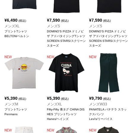
¥
6,490
¥
7,590
¥
7,590
(税込)
(税込)
(税込)
メンズXL
メンズS
メンズS
プリントTシャツ
DOMINO'S PIZZA ドミノピ
DOMINO'S PIZZA ドミノピ
BELTON/ベルトン
ザ アドバタイジングTシャツ
ザ アドバタイジングTシャツ
SCREEN STARS/スクリーン
SCREEN STARS/スクリーン
スターズ
スターズ
¥
5,390
¥
5,390
¥
9,790
(税込)
(税込)
(税込)
メンズM
メンズXL
メンズW33
プリントTシャツ
Fifty-Fifty 青タグ CHINA DIS
PANATELA パナテラ スラッ
Penmans
HES プリントTシャツ
クスパンツ
Hanes/ヘインズ
Levi's/リーバイス