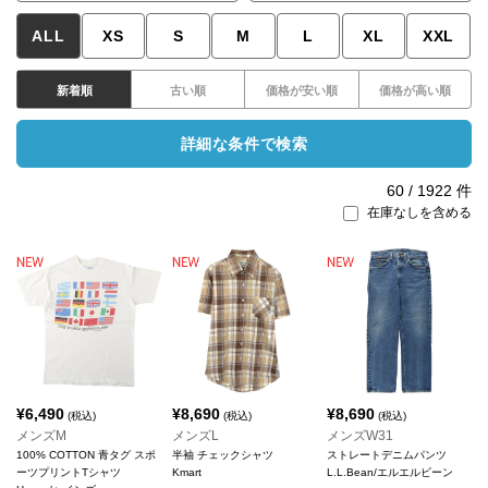
ALL
XS
S
M
L
XL
XXL
新着順
古い順
価格が安い順
価格が高い順
詳細な条件で検索
60
/
1922
件
在庫なしを含める
¥
6,490
¥
8,690
¥
8,690
(税込)
(税込)
(税込)
メンズM
メンズL
メンズW31
100% COTTON 青タグ スポ
半袖 チェックシャツ
ストレートデニムパンツ
ーツプリントTシャツ
Kmart
L.L.Bean/エルエルビーン