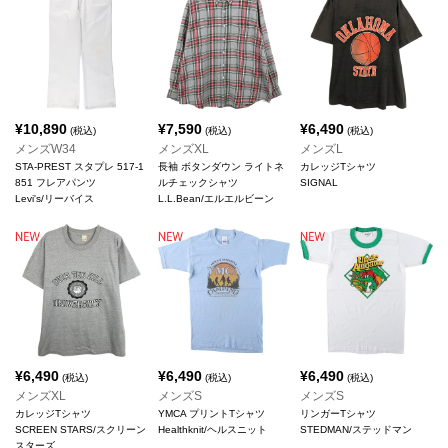
¥
10,890
¥
7,590
¥
6,490
(税込)
(税込)
(税込)
メンズW34
メンズXL
メンズL
STA-PREST スタプレ 517-1
長袖 ボタンダウン ライトネ
カレッジTシャツ
851 フレアパンツ
ルチェックシャツ
SIGNAL
Levi's/リーバイス
L.L.Bean/エルエルビーン
¥
6,490
¥
6,490
¥
6,490
(税込)
(税込)
(税込)
メンズXL
メンズS
メンズS
カレッジTシャツ
YMCA プリントTシャツ
リンガーTシャツ
SCREEN STARS/スクリーン
Healthknit/ヘルスニット
STEDMAN/ステッドマン
スターズ