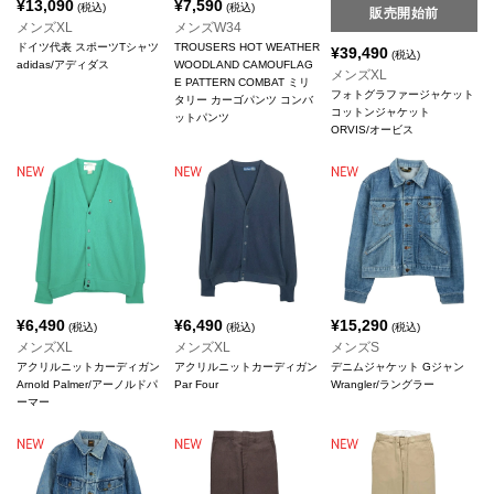
¥
13,090
¥
7,590
(税込)
(税込)
販売開始前
メンズXL
メンズW34
ドイツ代表 スポーツTシャツ
TROUSERS HOT WEATHER
¥
39,490
(税込)
adidas/アディダス
WOODLAND CAMOUFLAG
メンズXL
E PATTERN COMBAT ミリ
フォトグラファージャケット
タリー カーゴパンツ コンバ
コットンジャケット
ットパンツ
ORVIS/オービス
¥
6,490
¥
6,490
¥
15,290
(税込)
(税込)
(税込)
メンズXL
メンズXL
メンズS
アクリルニットカーディガン
アクリルニットカーディガン
デニムジャケット Gジャン
Arnold Palmer/アーノルドパ
Par Four
Wrangler/ラングラー
ーマー