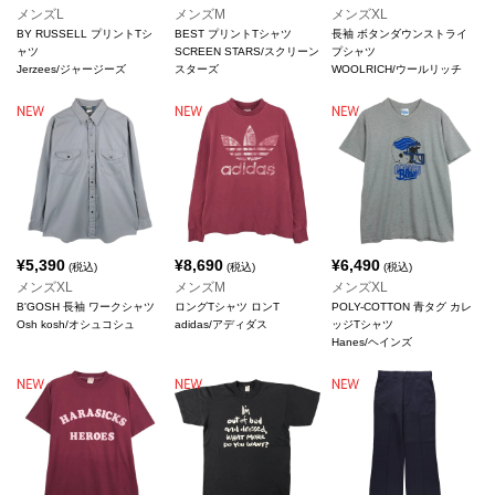
メンズL
メンズM
メンズXL
BY RUSSELL プリントTシ
BEST プリントTシャツ
長袖 ボタンダウンストライ
ャツ
SCREEN STARS/スクリーン
プシャツ
Jerzees/ジャージーズ
スターズ
WOOLRICH/ウールリッチ
¥
5,390
¥
8,690
¥
6,490
(税込)
(税込)
(税込)
メンズXL
メンズM
メンズXL
B'GOSH 長袖 ワークシャツ
ロングTシャツ ロンT
POLY-COTTON 青タグ カレ
Osh kosh/オシュコシュ
adidas/アディダス
ッジTシャツ
Hanes/ヘインズ