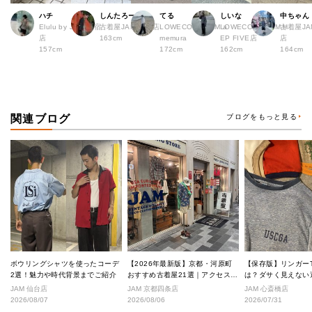
ハチ
しんたろー
てる
しいな
中ちゃん
Elulu by JAM 原宿
古着屋JAM 仙台店
LOWECO by JAM a
LOWECO by JAM H
古着屋JA
店
163cm
memura
EP FIVE店
店
157cm
172cm
162cm
164cm
関連ブログ
ブログをもっと見る
ボウリングシャツを使ったコーデ
【2026年最新版】京都・河原町
【保存版】リンガー
2選！魅力や時代背景までご紹介
おすすめ古着屋21選｜アクセス良
は？ダサく見えない
好な絶対行くべきショップ厳選！
なし完全ガイド
JAM 仙台店
JAM 京都四条店
JAM 心斎橋店
2026/08/07
2026/08/06
2026/07/31