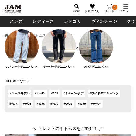
0
検索
お気に入り
カート
メニュー
メンズ
レディース
カテゴリ
ヴィンテージ
グッ
メンズ
ボトムス
デニムパンツ
デニムパンツ
ストレートデニムパンツ
テーパードデニムパンツ
フレアデニムパンツ
HOTキーワード
#ユーロモデル
#Levi's
#501
#シルバータブ
#ワイドデニムパンツ
#W34
#W35
#W36
#W37
#W38
#W39
#W40~
＼ トレンドのボトムスをご紹介！ ／