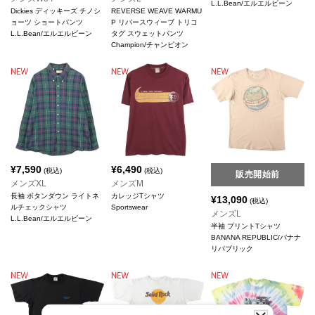
L.L.Bean/エルエルビーン
Dickies ディッキーズ チノシ
REVERSE WEAVE WARMU
ョーツ ショートパンツ
P リバースウィーブ トリコ
L.L.Bean/エルエルビーン
タグ スウェットパンツ
Champion/チャンピオン
¥
7,590
¥
6,490
(税込)
(税込)
販売開始前
メンズXL
メンズM
長袖 ボタンダウン ライトネ
カレッジTシャツ
¥
13,090
(税込)
ルチェックシャツ
Sportswear
メンズL
L.L.Bean/エルエルビーン
半袖 プリントTシャツ
BANANA REPUBLIC/バナナ
リパブリック