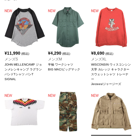
¥
11,990
¥
4,290
¥
8,690
(税込)
(税込)
(税込)
メンズS
メンズM
メンズXL
JOHN MELLENCAMP ジョ
半袖 ワークシャツ
WISCONSIN ウィスコンシン
ンメレンキャンプ ラグラン
BIG MAC/ビッグマック
大学 カレッジ キャラクター
バンドTシャツ バンT
スウェットシャツ トレーナ
SIGNAL
ー
Jerzees/ジャージーズ