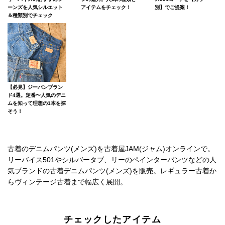
ーンズを人気シルエット
アイテムをチェック！
別】でご提案！
＆種類別でチェック
【必見】ジーパンブラン
ド4選。定番〜人気のデニ
ムを知って理想の1本を探
そう！
古着のデニムパンツ(メンズ)を古着屋JAM(ジャム)オンラインで。
リーバイス501やシルバータブ、リーのペインターパンツなどの人
気ブランドの古着デニムパンツ(メンズ)を販売。レギュラー古着か
らヴィンテージ古着まで幅広く展開。
チェックしたアイテム