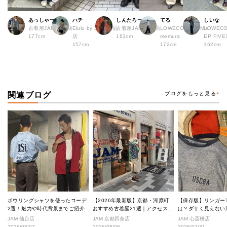
あっしゃー
ハチ
しんたろー
てる
しいな
古着屋JAM 原宿店
Elulu by JAM 原宿
古着屋JAM 仙台店
LOWECO by JAM a
LOWECO
177cm
店
163cm
memura
EP FI
157cm
172cm
162cm
関連ブログ
ブログをもっと見る
ボウリングシャツを使ったコーデ
【2026年最新版】京都・河原町
【保存版】リンガー
2選！魅力や時代背景までご紹介
おすすめ古着屋21選｜アクセス良
は？ダサく見えない
好な絶対行くべきショップ厳選！
なし完全ガイド
JAM 仙台店
JAM 京都四条店
JAM 心斎橋店
2026/08/07
2026/08/06
2026/07/31