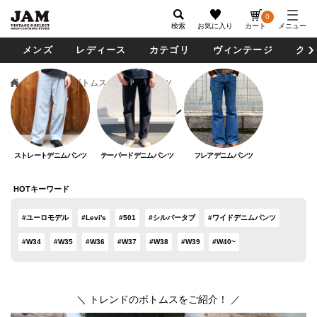
0
検索
お気に入り
カート
メニュー
メンズ
レディース
カテゴリ
ヴィンテージ
グッ
メンズ
ボトムス
デニムパンツ
デニムパンツ
ストレートデニムパンツ
テーパードデニムパンツ
フレアデニムパンツ
HOTキーワード
#ユーロモデル
#Levi's
#501
#シルバータブ
#ワイドデニムパンツ
#W34
#W35
#W36
#W37
#W38
#W39
#W40~
＼ トレンドのボトムスをご紹介！ ／