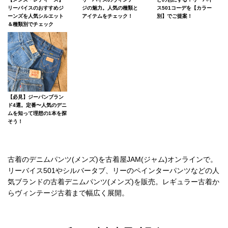
リーバイスのおすすめジ
ジの魅力。人気の種類と
ス501コーデを【カラー
ーンズを人気シルエット
アイテムをチェック！
別】でご提案！
＆種類別でチェック
【必見】ジーパンブラン
ド4選。定番〜人気のデニ
ムを知って理想の1本を探
そう！
古着のデニムパンツ(メンズ)を古着屋JAM(ジャム)オンラインで。
リーバイス501やシルバータブ、リーのペインターパンツなどの人
気ブランドの古着デニムパンツ(メンズ)を販売。レギュラー古着か
らヴィンテージ古着まで幅広く展開。