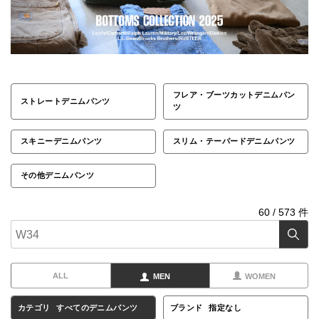
フレア・ブーツカットデニムパン
ストレートデニムパンツ
ツ
スキニーデニムパンツ
スリム・テーパードデニムパンツ
その他デニムパンツ
60
/
573
件
ALL
MEN
WOMEN
カテゴリ
すべてのデニムパンツ
ブランド
指定なし