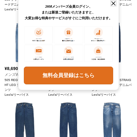
ードデニムパンツ
ドデニムパンツ
HT LEG テーパードデニムパ
JAMメンバーズ会員ログイン、
Levi's/リーバイス
Levi's/リーバイス
ンツ
または新規ご登録いただきますと、
Levi's/リーバイス
大変お得な特典やサービスがすぐにご利用いただけます。
¥
8,690
¥
8,690
¥
8,690
(税込)
(税込)
(税込)
メンズW34
メンズW34
メンズW34
無料会員登録はこちら
505 REGULAR FIT STRAIG
505 REGULAR FIT STRAIG
505 REGULAR FIT STRAIG
HT LEG テーパードデニムパ
HT LEG テーパードデニムパ
HT LEG テーパードデニムパ
ンツ
ンツ
ンツ
Levi's/リーバイス
Levi's/リーバイス
Levi's/リーバイス