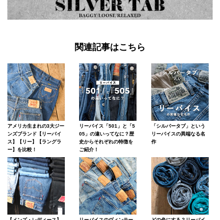
関連記事はこちら
アメリカ生まれの3大ジー
リーバイス「501」と「5
「シルバータブ」という
ンズブランド【リーバイ
05」の違いってなに？歴
リーバイスの異端なる名
ス】【リー】【ラングラ
史からそれぞれの特徴を
作
ー】を比較！
ご紹介！
【メンズ・レディース】
リーバイスのヴィンテー
どの色にする？リーバイ