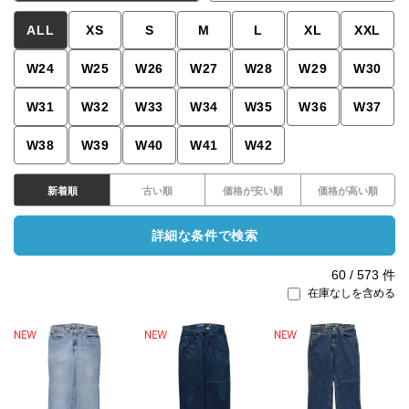
ALL
XS
S
M
L
XL
XXL
W24
W25
W26
W27
W28
W29
W30
W31
W32
W33
W34
W35
W36
W37
W38
W39
W40
W41
W42
新着順
古い順
価格が安い順
価格が高い順
詳細な条件で検索
60
/
573
件
在庫なしを含める