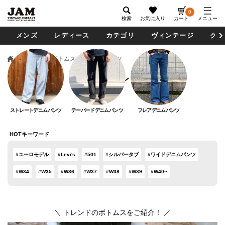
0
検索
お気に入り
カート
メニュー
メンズ
レディース
カテゴリ
ヴィンテージ
グッ
メンズ
ボトムス
デニムパンツ
デニムパンツ
ストレートデニムパンツ
テーパードデニムパンツ
フレアデニムパンツ
HOTキーワード
#ユーロモデル
#Levi's
#501
#シルバータブ
#ワイドデニムパンツ
#W34
#W35
#W36
#W37
#W38
#W39
#W40~
＼ トレンドのボトムスをご紹介！ ／