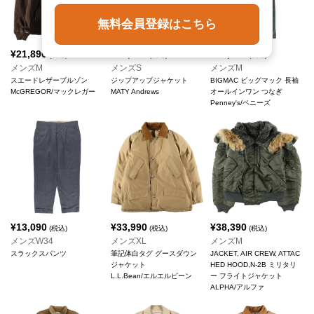
無料会員登録はこちら
¥
21,890
¥
11,990
¥
15,290
(税込)
(税込)
(税込)
メンズM
メンズS
メンズM
スエードレザーブルゾン
ジップアップジャケット
BIGMAC ビッグマック 長袖
McGREGOR/マックレガー
MATY Andrews
オールインワン つなぎ
Penney's/ペニーズ
¥
13,090
¥
33,990
¥
38,390
(税込)
(税込)
(税込)
メンズW34
メンズXL
メンズM
スラックスパンツ
筆記体白タグ グースダウン
JACKET, AIR CREW, ATTAC
ジャケット
HED HOOD,N-2B ミリタリ
L.L.Bean/エルエルビーン
ー フライトジャケット
ALPHA/アルファ