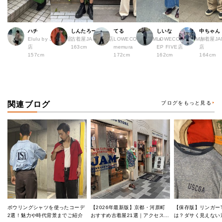
ハチ
しんたろー
てる
しいな
中ちゃん
Elulu by JAM 原宿
古着屋JAM 仙台店
LOWECO by JAM a
LOWECO by JAM H
古着屋JA
店
163cm
memura
EP FIVE店
店
157cm
172cm
162cm
164cm
関連ブログ
ブログをもっと見る
ボウリングシャツを使ったコーデ
【2026年最新版】京都・河原町
【保存版】リンガー
2選！魅力や時代背景までご紹介
おすすめ古着屋21選｜アクセス良
は？ダサく見えない