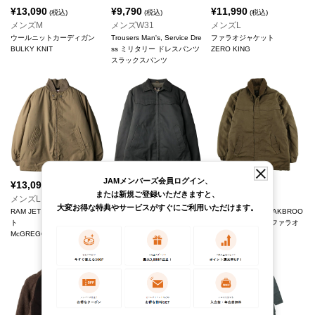
¥
13,090
¥
9,790
¥
11,990
(税込)
(税込)
(税込)
メンズM
メンズW31
メンズL
ウールニットカーディガン
Trousers Man's, Service Dre
ファラオジャケット
BULKY KNIT
ss ミリタリー ドレスパンツ
ZERO KING
スラックスパンツ
JAMメンバーズ会員ログイン、
¥
13,090
¥
13,090
¥
11,990
(税込)
(税込)
(税込)
または新規ご登録いただきますと、
メンズL
メンズS
メンズM
大変お得な特典やサービスがすぐにご利用いただけます。
RAM JET ファラオジャケッ
OAKBROOK SPORTSWEA
The Men's Store OAKBROO
ト
R ジャケット
K SPORTSWEAR ファラオ
McGREGOR/マックレガー
Sears/シアーズ
ジャケット
Sears/シアーズ