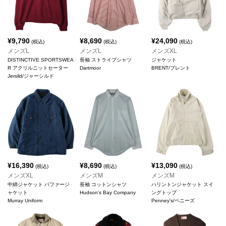
¥
9,790
¥
8,690
¥
24,090
(税込)
(税込)
(税込)
メンズL
メンズL
メンズXL
DISTINCTIVE SPORTSWEA
長袖 ストライプシャツ
ジャケット
R アクリルニットセーター
Dartmoor
BRENT/ブレント
Jersild/ジャーシルド
¥
16,390
¥
8,690
¥
13,090
(税込)
(税込)
(税込)
メンズXL
メンズM
メンズM
中綿ジャケット パファージ
長袖 コットンシャツ
ハリントンジャケット スイ
ャケット
Hudson's Bay Company
ングトップ
Murray Uniform
Penney's/ペニーズ