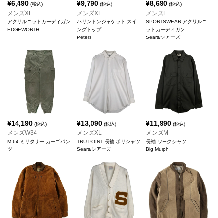
¥
6,490
¥
9,790
¥
8,690
(税込)
(税込)
(税込)
メンズXL
メンズXL
メンズL
アクリルニットカーディガン
ハリントンジャケット スイ
SPORTSWEAR アクリルニ
EDGEWORTH
ングトップ
ットカーディガン
Peters
Sears/シアーズ
¥
14,190
¥
13,090
¥
11,990
(税込)
(税込)
(税込)
メンズW34
メンズXL
メンズM
M-64 ミリタリー カーゴパン
TRU-POINT 長袖 ポリシャツ
長袖 ワークシャツ
ツ
Sears/シアーズ
Big Murph