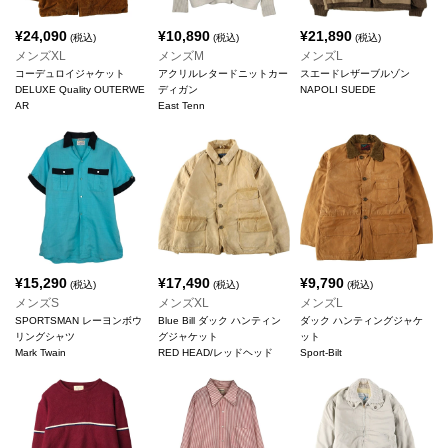
¥
24,090
¥
10,890
¥
21,890
(税込)
(税込)
(税込)
メンズXL
メンズM
メンズL
コーデュロイジャケット
アクリルレタードニットカー
スエードレザーブルゾン
DELUXE Quality OUTERWE
ディガン
NAPOLI SUEDE
AR
East Tenn
¥
15,290
¥
17,490
¥
9,790
(税込)
(税込)
(税込)
メンズS
メンズXL
メンズL
SPORTSMAN レーヨンボウ
Blue Bill ダック ハンティン
ダック ハンティングジャケ
リングシャツ
グジャケット
ット
Mark Twain
RED HEAD/レッドヘッド
Sport-Bilt