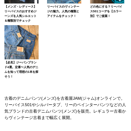
【メンズ・レディース】
リーバイスのヴィンテー
どの色にする？リーバイ
リーバイスのおすすめジ
ジの魅力。人気の種類と
ス501コーデを【カラー
ーンズを人気シルエット
アイテムをチェック！
別】でご提案！
＆種類別でチェック
【必見】ジーパンブラン
ド4選。定番〜人気のデニ
ムを知って理想の1本を探
そう！
古着のデニムパンツ(メンズ)を古着屋JAM(ジャム)オンラインで。
リーバイス501やシルバータブ、リーのペインターパンツなどの人
気ブランドの古着デニムパンツ(メンズ)を販売。レギュラー古着か
らヴィンテージ古着まで幅広く展開。