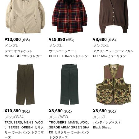
¥
13,090
¥
19,690
¥
8,690
(税込)
(税込)
(税込)
メンズL
メンズL
メンズXL
ファラオジャケット
ウールハーフコート
アクリルニットカーディガン
McGREGOR/マックレガー
PENDLETON/ペンドルトン
PURITAN/ピューリタン
¥
10,890
¥
8,690
¥
8,690
(税込)
(税込)
(税込)
メンズW34
メンズW33
メンズL
TROUSERS, MEN'S, WOO
TROUSERS, MAN'S, WOOL
ハンティングベスト
L, SERGE, GREEN, ミリタ
SERGE ARMY GREEN SHA
Black Sheep
リー ウールパンツ トラウザ
DE ミリタリー ウールパンツ
ーズ
トラウザーズ