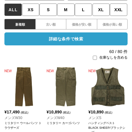
ALL
XS
S
M
L
XL
XXL
新着順
古い順
価格が安い順
価格が高い順
詳細な条件で検索
60
/
80
件
在庫なしを含める
¥
17,490
¥
10,890
¥
10,890
(税込)
(税込)
(税込)
メンズW30
メンズW40
メンズS
ミリタリー ウールパンツ ト
ミリタリー カーゴパンツ
ハンティングベスト
ラウザーズ
BLACK SHEEP/ブラックシ