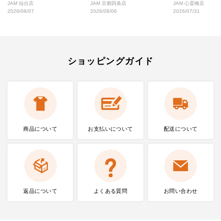
好な絶対行くべきショップ厳選！
なし完全ガイド
JAM 仙台店
JAM 京都四条店
JAM 心斎橋店
2026/08/07
2026/08/06
2026/07/31
ショッピングガイド
商品について
お支払いに
ついて
配送について
返品について
よくある質問
お問い合わせ