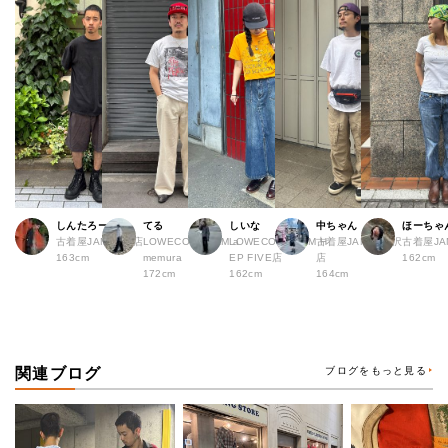
しんたろー
てる
しいな
中ちゃん
ほーちゃ
古着屋JAM 仙台店
LOWECO by JAM a
LOWECO by JAM H
古着屋JAM 下北沢
古着屋J
163cm
memura
EP FIVE店
店
162cm
172cm
162cm
164cm
関連ブログ
ブログをもっと見る