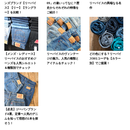
ンズブランド【リーバイ
05」の違いってなに？歴
リーバイスの異端なる名
ス】【リー】【ラングラ
史からそれぞれの特徴を
作
ー】を比較！
ご紹介！
【メンズ・レディース】
リーバイスのヴィンテー
どの色にする？リーバイ
リーバイスのおすすめジ
ジの魅力。人気の種類と
ス501コーデを【カラー
ーンズを人気シルエット
アイテムをチェック！
別】でご提案！
＆種類別でチェック
【必見】ジーパンブラン
ド4選。定番〜人気のデニ
ムを知って理想の1本を探
そう！