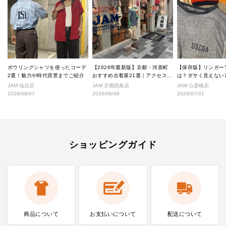
ボウリングシャツを使ったコーデ
【2026年最新版】京都・河原町
【保存版】リンガー
2選！魅力や時代背景までご紹介
おすすめ古着屋21選｜アクセス良
は？ダサく見えない
好な絶対行くべきショップ厳選！
なし完全ガイド
JAM 仙台店
JAM 京都四条店
JAM 心斎橋店
2026/08/07
2026/08/06
2026/07/31
ショッピングガイド
商品について
お支払いに
ついて
配送について