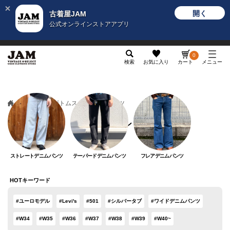
開く
古着屋JAM
公式オンラインストアアプリ
メンズ
レディース
カテゴリ
ヴィンテージ
グッ
0
検索
お気に入り
カート
メニュー
メンズ
ボトムス
デニムパンツ
デニムパンツ
ストレートデニムパンツ
テーパードデニムパンツ
フレアデニムパンツ
HOTキーワード
#ユーロモデル
#Levi's
#501
#シルバータブ
#ワイドデニムパンツ
#W34
#W35
#W36
#W37
#W38
#W39
#W40~