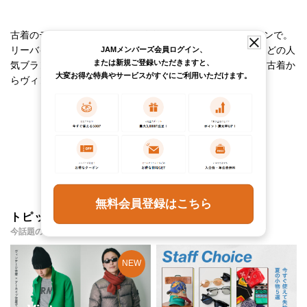
古着のデニムパンツ(メンズ)を古着屋JAM(ジャム)オンラインで。
リーバイス501やシルバータブ、リーのペインターパンツなどの人
JAMメンバーズ会員ログイン、
または新規ご登録いただきますと、
気ブランドの古着デニムパンツ(メンズ)を販売。レギュラー古着か
大変お得な特典やサービスがすぐにご利用いただけます。
らヴィンテージ古着まで幅広く展開。
チェックしたアイテム
無料会員登録はこちら
トピックス・特集
今話題のアイテムやイベント・コンテンツをご紹介