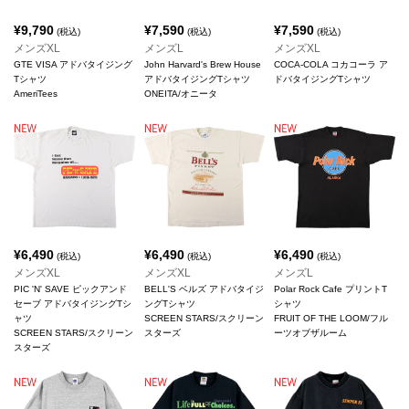
¥
9,790
¥
7,590
¥
7,590
(税込)
(税込)
(税込)
メンズXL
メンズL
メンズXL
GTE VISA アドバタイジング
John Harvard's Brew House
COCA-COLA コカコーラ ア
Tシャツ
アドバタイジングTシャツ
ドバタイジングTシャツ
AmeriTees
ONEITA/オニータ
¥
6,490
¥
6,490
¥
6,490
(税込)
(税込)
(税込)
メンズXL
メンズXL
メンズL
PIC 'N' SAVE ピックアンド
BELL'S ベルズ アドバタイジ
Polar Rock Cafe プリントT
セーブ アドバタイジングTシ
ングTシャツ
シャツ
ャツ
SCREEN STARS/スクリーン
FRUIT OF THE LOOM/フル
SCREEN STARS/スクリーン
スターズ
ーツオブザルーム
スターズ