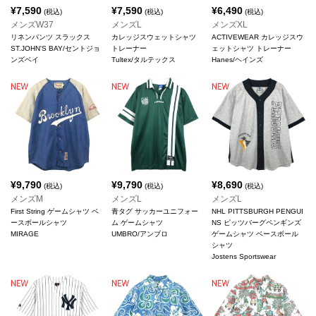
¥
7,590
¥
7,590
¥
6,490
(税込)
(税込)
(税込)
メンズW37
メンズL
メンズXL
リネンパンツ スラックス
カレッジスウェットシャツ
ACTIVEWEAR カレッジスウ
ST.JOHN'S BAY/セントジョ
トレーナー
ェットシャツ トレーナー
ンズベイ
Tultex/タルテックス
Hanes/ヘインズ
¥
9,790
¥
9,790
¥
8,690
(税込)
(税込)
(税込)
メンズM
メンズL
メンズL
First String ゲームシャツ ベ
青タグ サッカーユニフォー
NHL PITTSBURGH PENGUI
ースボールシャツ
ム ゲームシャツ
NS ピッツバーグペンギンズ
MIRAGE
UMBRO/アンブロ
ゲームシャツ ベースボール
シャツ
Jostens Sportswear