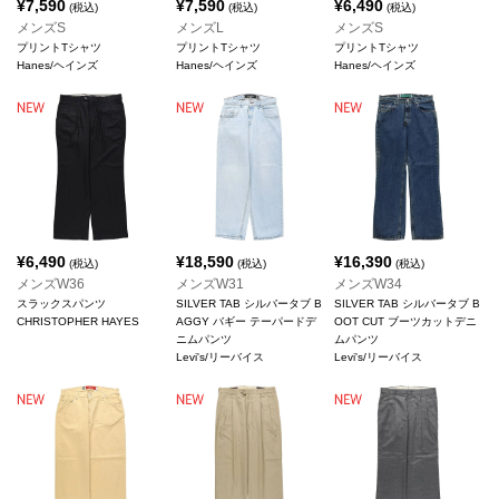
¥
7,590
¥
7,590
¥
6,490
(税込)
(税込)
(税込)
メンズS
メンズL
メンズS
プリントTシャツ
プリントTシャツ
プリントTシャツ
Hanes/ヘインズ
Hanes/ヘインズ
Hanes/ヘインズ
¥
6,490
¥
18,590
¥
16,390
(税込)
(税込)
(税込)
メンズW36
メンズW31
メンズW34
スラックスパンツ
SILVER TAB シルバータブ B
SILVER TAB シルバータブ B
CHRISTOPHER HAYES
AGGY バギー テーパードデ
OOT CUT ブーツカットデニ
ニムパンツ
ムパンツ
Levi's/リーバイス
Levi's/リーバイス