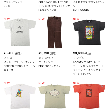
プリントTシャツ
COLORADO BALLET コロ
ペトログリフ プリントTシャ
OGIO
ラドバレエ プリントTシャツ
ツ
Hanes/ヘインズ
SOFT GOODS
¥
6,490
¥
9,790
¥
8,690
(税込)
(税込)
(税込)
メンズL
メンズW36
メンズXL
メッセージプリントTシャツ
ワークパンツ
LOONEY TUNES ルーニー
SCREEN STARS/スクリーン
BIGBEN/ビッグベン
テューンズ シルベスター ト
スターズ
ゥイーティー キャラクター
プリントTシャツ