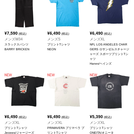
¥
7,590
¥
6,490
¥
6,490
(税込)
(税込)
(税込)
メンズW34
メンズS
メンズXL
スラックスパンツ
プリントTシャツ
NFL LOS ANGELES CHAR
BARRY BRICKEN
NEON
GERS ロサンゼルスチャージ
ャーズ スポーツプリントTシ
ャツ
Hanes/ヘインズ
¥
6,490
¥
6,490
¥
5,390
(税込)
(税込)
(税込)
メンズXL
メンズXL
メンズXL
プリントTシャツ
PRIMAVERA プリマベラ プ
プリントTシャツ
Jerzees/ジャージーズ
リントTシャツ
ONEITA/オニータ