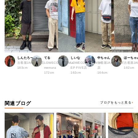
しんたろー
てる
しいな
中ちゃん
ほーちゃ
古着屋JAM 仙台店
LOWECO by JAM a
LOWECO by JAM H
古着屋JAM 下北沢
古着屋J
163cm
memura
EP FIVE店
店
162cm
172cm
162cm
164cm
関連ブログ
ブログをもっと見る