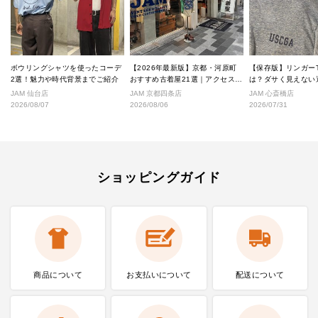
ボウリングシャツを使ったコーデ
【2026年最新版】京都・河原町
【保存版】リンガー
2選！魅力や時代背景までご紹介
おすすめ古着屋21選｜アクセス良
は？ダサく見えない
好な絶対行くべきショップ厳選！
なし完全ガイド
JAM 仙台店
JAM 京都四条店
JAM 心斎橋店
2026/08/07
2026/08/06
2026/07/31
ショッピングガイド
商品について
お支払いに
ついて
配送について