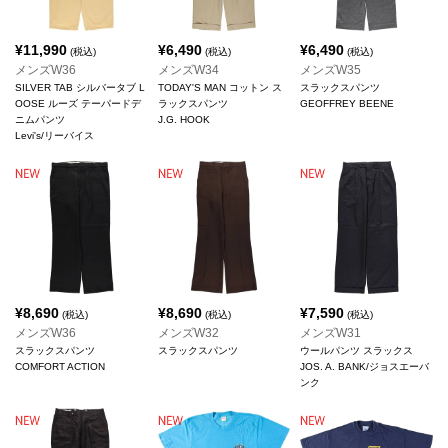
¥
11,990
¥
6,490
¥
6,490
(税込)
(税込)
(税込)
メンズW36
メンズW34
メンズW35
SILVER TAB シルバータブ L
TODAY'S MAN コットン ス
スラックスパンツ
OOSE ルーズ テーパードデ
ラックスパンツ
GEOFFREY BEENE
ニムパンツ
J.G. HOOK
Levi's/リーバイス
¥
8,690
¥
8,690
¥
7,590
(税込)
(税込)
(税込)
メンズW36
メンズW32
メンズW31
スラックスパンツ
スラックスパンツ
ウールパンツ スラックス
COMFORT ACTION
JOS. A. BANK/ジョスエーバ
ンク