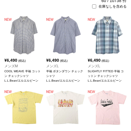
60
/
10738
件
在庫なしを含める
¥
6,490
¥
6,490
¥
6,490
(税込)
(税込)
(税込)
メンズM
メンズL
メンズL
COOL WEAVE 半袖 コット
半袖 ボタンダウン チェック
SLIGHTLY FITTED 半袖 コ
ン チェックシャツ
シャツ
ットン チェックシャツ
L.L.Bean/エルエルビーン
L.L.Bean/エルエルビーン
L.L.Bean/エルエルビーン