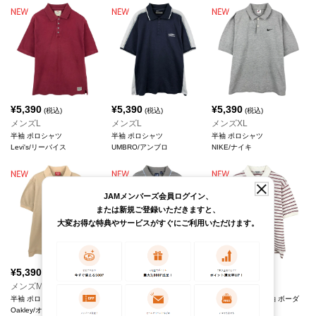
¥
5,390
¥
5,390
¥
5,390
(税込)
(税込)
(税込)
メンズL
メンズL
メンズXL
半袖 ポロシャツ
半袖 ポロシャツ
半袖 ポロシャツ
Levi's/リーバイス
UMBRO/アンブロ
NIKE/ナイキ
JAMメンバーズ会員ログイン、
または新規ご登録いただきますと、
大変お得な特典やサービスがすぐにご利用いただけます。
¥
5,390
¥
5,390
¥
5,390
(税込)
(税込)
(税込)
メンズM
メンズXL
メンズS
半袖 ポロシャツ
オールドギャップ 半袖 ボー
Golden Fleece 半袖 ボーダ
Oakley/オークリー
ダー ポロシャツ
ー ポロシャツ