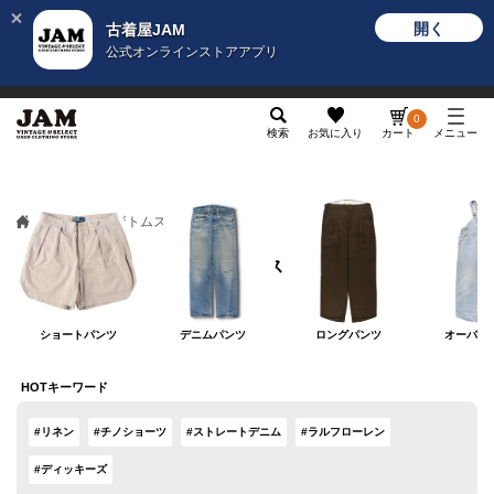
開く
古着屋JAM
公式オンラインストアアプリ
メンズ
レディース
カテゴリ
ヴィンテージ
グッ
0
検索
お気に入り
カート
メニュー
メンズ
ボトムス
ボトムス
ショートパンツ
デニムパンツ
ロングパンツ
オーバー
HOTキーワード
#リネン
#チノショーツ
#ストレートデニム
#ラルフローレン
#ディッキーズ