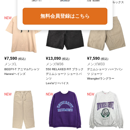
GAP/ギャップ
Brooks Brothers/ブルックス
ブラザーズ
無料会員登録はこちら
¥
7,590
¥
13,090
¥
7,590
(税込)
(税込)
(税込)
メンズL
メンズW36
メンズW33
BEEFY-T アニマルTシャツ
550 RELAXED FIT ブラック
デニムショーツ ハーフパン
Hanes/ヘインズ
デニムショーツ ショートパ
ツ ジョーツ
ンツ
Wrangler/ラングラー
Levi's/リーバイス