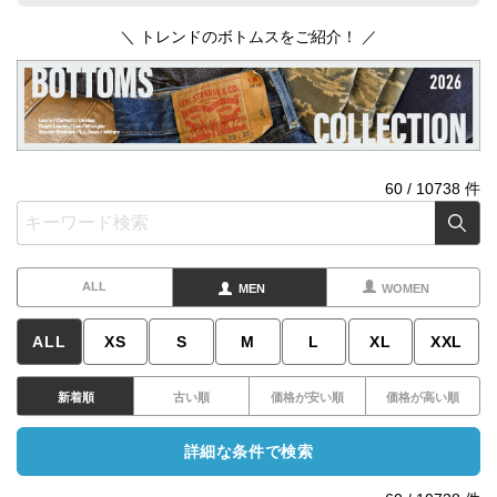
＼ トレンドのボトムスをご紹介！ ／
60
/
10738
件
ALL
MEN
WOMEN
ALL
XS
S
M
L
XL
XXL
新着順
古い順
価格が安い順
価格が高い順
詳細な条件で検索