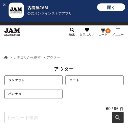
開く
古着屋JAM
公式オンラインストアアプリ
メンズ
レディース
カテゴリ
ヴィンテージ
グッ
0
検索
お気に入り
カート
メニュー
カテゴリから探す
アウター
アウター
ジャケット
コート
ポンチョ
60
/
96
件