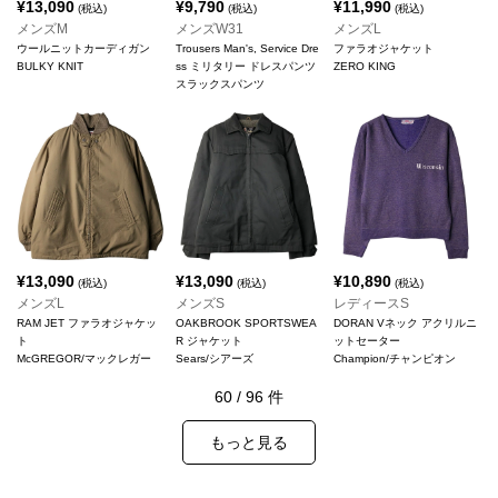
¥
13,090
¥
9,790
¥
11,990
(税込)
(税込)
(税込)
メンズM
メンズW31
メンズL
ウールニットカーディガン
Trousers Man's, Service Dre
ファラオジャケット
BULKY KNIT
ss ミリタリー ドレスパンツ
ZERO KING
スラックスパンツ
¥
13,090
¥
13,090
¥
10,890
(税込)
(税込)
(税込)
メンズL
メンズS
レディースS
RAM JET ファラオジャケッ
OAKBROOK SPORTSWEA
DORAN Vネック アクリルニ
ト
R ジャケット
ットセーター
McGREGOR/マックレガー
Sears/シアーズ
Champion/チャンピオン
60
/
96
件
もっと見る