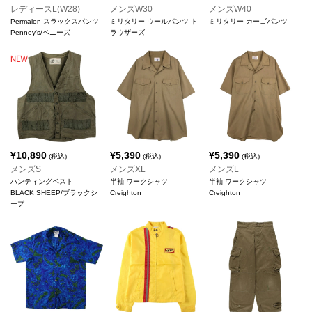
レディースL(W28)
メンズW30
メンズW40
Permalon スラックスパンツ
ミリタリー ウールパンツ ト
ミリタリー カーゴパンツ
Penney's/ペニーズ
ラウザーズ
¥
10,890
¥
5,390
¥
5,390
(税込)
(税込)
(税込)
メンズS
メンズXL
メンズL
ハンティングベスト
半袖 ワークシャツ
半袖 ワークシャツ
BLACK SHEEP/ブラックシ
Creighton
Creighton
ープ