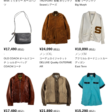
M-64 ミリタリー カーゴパン
TRU-POINT 長袖 ポリシャツ
長袖 ワークシャツ
ツ
Sears/シアーズ
Big Murph
¥
17,490
¥
24,090
¥
10,890
(税込)
(税込)
(税込)
-
メンズXL
メンズM
OLD COACH オールドコー
コーデュロイジャケット
アクリルレタードニットカー
チ ショルダーバッグ
DELUXE Quality OUTERWE
ディガン
COACH/コーチ
AR
East Tenn
¥
17,490
¥
21,890
¥
15,290
(税込)
(税込)
(税込)