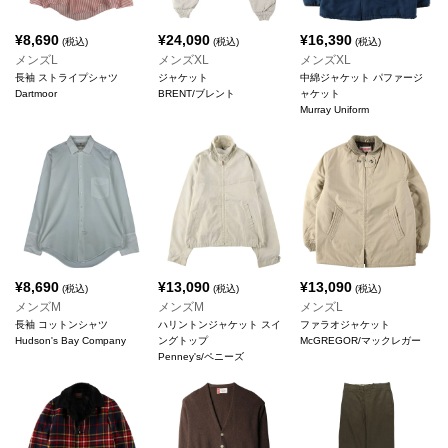
¥
8,690
¥
24,090
¥
16,390
(税込)
(税込)
(税込)
メンズL
メンズXL
メンズXL
長袖 ストライプシャツ
ジャケット
中綿ジャケット パファージ
Dartmoor
BRENT/ブレント
ャケット
Murray Uniform
¥
8,690
¥
13,090
¥
13,090
(税込)
(税込)
(税込)
メンズM
メンズM
メンズL
長袖 コットンシャツ
ハリントンジャケット スイ
ファラオジャケット
Hudson's Bay Company
ングトップ
McGREGOR/マックレガー
Penney's/ペニーズ