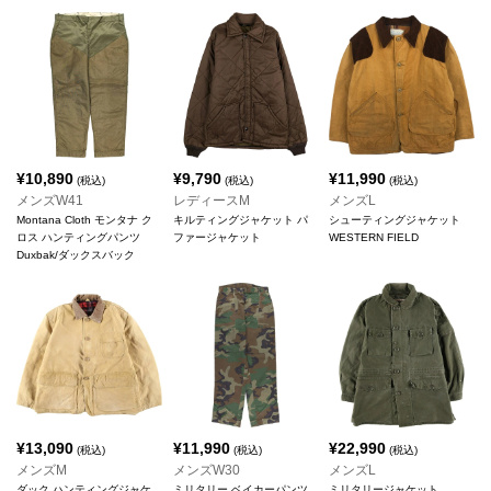
¥
10,890
¥
9,790
¥
11,990
(税込)
(税込)
(税込)
メンズW41
レディースM
メンズL
Montana Cloth モンタナ ク
キルティングジャケット パ
シューティングジャケット
ロス ハンティングパンツ
ファージャケット
WESTERN FIELD
Duxbak/ダックスバック
¥
13,090
¥
11,990
¥
22,990
(税込)
(税込)
(税込)
メンズM
メンズW30
メンズL
ダック ハンティングジャケ
ミリタリー ベイカーパンツ
ミリタリージャケット