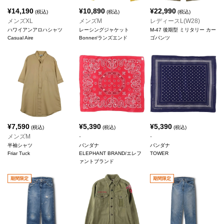
¥
14,190
¥
10,890
¥
22,990
(税込)
(税込)
(税込)
メンズXL
メンズM
レディースL(W28)
ハワイアンアロハシャツ
レーシングジャケット
M-47 後期型 ミリタリー カー
Casual Aire
Bonner/ランズエンド
ゴパンツ
¥
7,590
¥
5,390
¥
5,390
(税込)
(税込)
(税込)
メンズM
-
-
半袖シャツ
バンダナ
バンダナ
Friar Tuck
ELEPHANT BRAND/エレフ
TOWER
ァントブランド
期間限定
期間限定