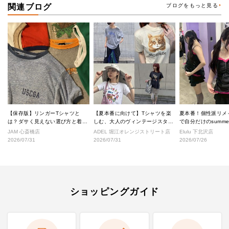
関連ブログ
ブログをもっと見る
【保存版】リンガーTシャツと
【夏本番に向けて】Tシャツを楽
夏本番！個性派リメ
は？ダサく見えない選び方と着こ
しむ、大人のヴィンテージスタイ
で自分だけのsumm
なし完全ガイド
ル
へ！
JAM 心斎橋店
ADEL 堀江オレンジストリート店
Elulu 下北沢店
2026/07/31
2026/07/31
2026/07/26
ショッピングガイド