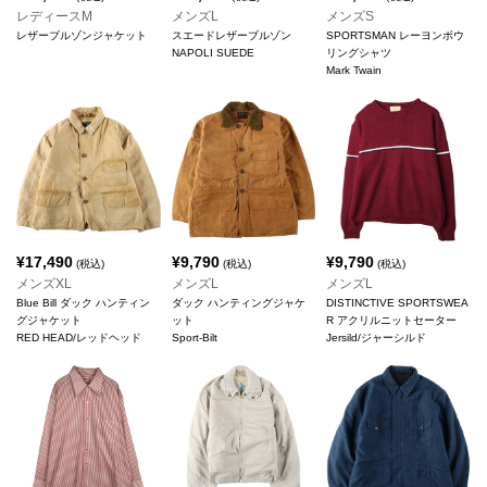
レディースM
メンズL
メンズS
レザーブルゾンジャケット
スエードレザーブルゾン
SPORTSMAN レーヨンボウ
NAPOLI SUEDE
リングシャツ
Mark Twain
¥
17,490
¥
9,790
¥
9,790
(税込)
(税込)
(税込)
メンズXL
メンズL
メンズL
Blue Bill ダック ハンティン
ダック ハンティングジャケ
DISTINCTIVE SPORTSWEA
グジャケット
ット
R アクリルニットセーター
RED HEAD/レッドヘッド
Sport-Bilt
Jersild/ジャーシルド