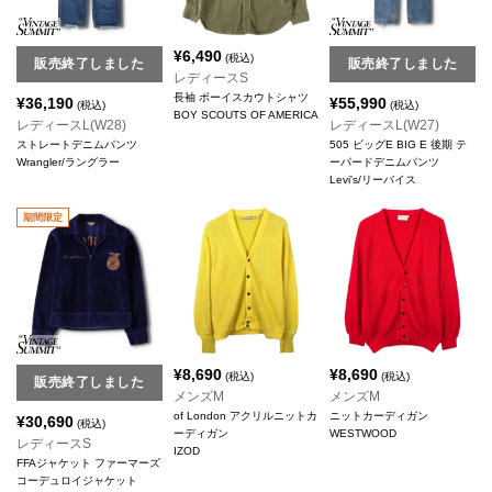
¥
6,490
(税込)
販売終了しました
販売終了しました
レディースS
長袖 ボーイスカウトシャツ
¥
36,190
¥
55,990
(税込)
(税込)
BOY SCOUTS OF AMERICA
レディースL(W28)
レディースL(W27)
ストレートデニムパンツ
505 ビッグE BIG E 後期 テ
Wrangler/ラングラー
ーパードデニムパンツ
Levi's/リーバイス
期間限定
¥
8,690
¥
8,690
(税込)
(税込)
販売終了しました
メンズM
メンズM
of London アクリルニットカ
ニットカーディガン
¥
30,690
(税込)
ーディガン
WESTWOOD
レディースS
IZOD
FFAジャケット ファーマーズ
コーデュロイジャケット