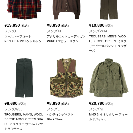
¥
19,690
¥
8,690
¥
10,890
(税込)
(税込)
(税込)
メンズL
メンズXL
メンズW34
ウールハーフコート
アクリルニットカーディガン
TROUSERS, MEN'S, WOO
PENDLETON/ペンドルトン
PURITAN/ピューリタン
L, SERGE, GREEN, ミリタ
リー ウールパンツ トラウザ
ーズ
¥
8,690
¥
8,690
¥
20,790
(税込)
(税込)
(税込)
メンズW33
メンズL
メンズM
TROUSERS, MAN'S, WOOL
ハンティングベスト
M-65 2nd ミリタリー フィー
SERGE ARMY GREEN SHA
Black Sheep
ルドジャケット
DE ミリタリー ウールパンツ
トラウザーズ