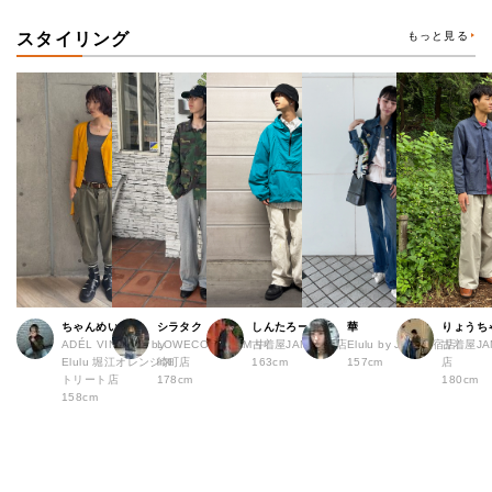
スタイリング
もっと見る
ちゃんめい
シラタク
しんたろー
華
りょうち
ADÉL VINTAGE by
LOWECO by JAM 中
古着屋JAM 仙台店
Elulu by JAM 原宿店
古着屋JA
Elulu 堀江オレンジス
崎町店
163cm
157cm
店
トリート店
178cm
180cm
158cm